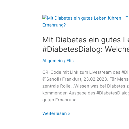
nicht
allein:
Wie
polnische
Betreuungskräfte
Mit Diabetes ein gutes 
Senioren
sicher
#DiabetesDialog: Welche 
begleiten
Allgemein
/
Elis
QR-Code mit Link zum Livestream des #Dia
@Sanofi) Frankfurt, 23.02.2023. Für Mensc
zentrale Rolle. „Wissen was bei Diabetes z
kommenden Ausgabe des #DiabetesDialogs 
guten Ernährung
Mit
Weiterlesen »
Diabetes
ein