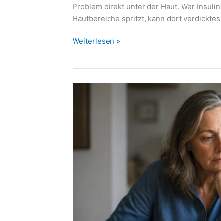
Problem direkt unter der Haut. Wer Insuli
Hautbereiche spritzt, kann dort verdicktes
Lipohypertrophie
Weiterlesen »
durch
Insulin:
Wenn
Spritzstellen
den
Blutzucker
durcheinanderbringen