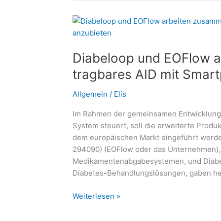
gutes
Leben
führen
–
Diabeloop und EOFlow a
Thema
im
tragbares AID mit Smar
#DiabetesDialog:
Welche
Allgemein
/
Elis
Rolle
Im Rahmen der gemeinsamen Entwicklung 
spielt
System steuert, soll die erweiterte Produ
die
dem europäischen Markt eingeführt werde
Ernährung?
294090) (EOFlow oder das Unternehmen), 
Medikamentenabgabesystemen, und Diabel
Diabetes-Behandlungslösungen, gaben heu
Diabeloop
Weiterlesen »
und
EOFlow