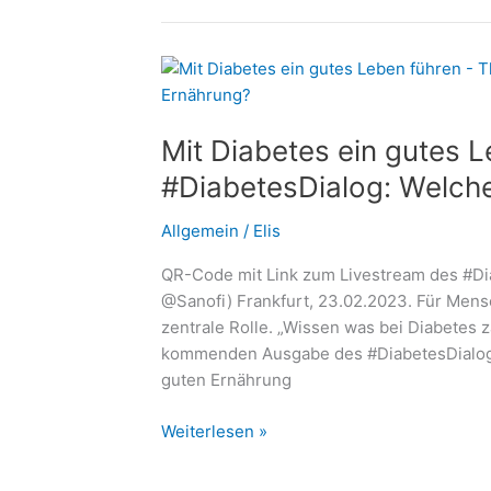
nicht
allein:
Wie
polnische
Betreuungskräfte
Mit Diabetes ein gutes 
Senioren
sicher
#DiabetesDialog: Welche 
begleiten
Allgemein
/
Elis
QR-Code mit Link zum Livestream des #Dia
@Sanofi) Frankfurt, 23.02.2023. Für Mensc
zentrale Rolle. „Wissen was bei Diabetes z
kommenden Ausgabe des #DiabetesDialogs 
guten Ernährung
Mit
Weiterlesen »
Diabetes
ein