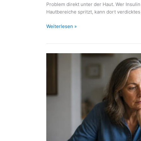
Problem direkt unter der Haut. Wer Insuli
Hautbereiche spritzt, kann dort verdicktes
Lipohypertrophie
Weiterlesen »
durch
Insulin:
Wenn
Spritzstellen
den
Blutzucker
durcheinanderbringen