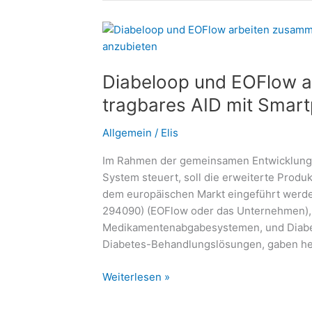
gutes
Leben
führen
–
Diabeloop und EOFlow a
Thema
im
tragbares AID mit Smar
#DiabetesDialog:
Welche
Allgemein
/
Elis
Rolle
Im Rahmen der gemeinsamen Entwicklung 
spielt
System steuert, soll die erweiterte Produ
die
dem europäischen Markt eingeführt werde
Ernährung?
294090) (EOFlow oder das Unternehmen), 
Medikamentenabgabesystemen, und Diabel
Diabetes-Behandlungslösungen, gaben heu
Diabeloop
Weiterlesen »
und
EOFlow