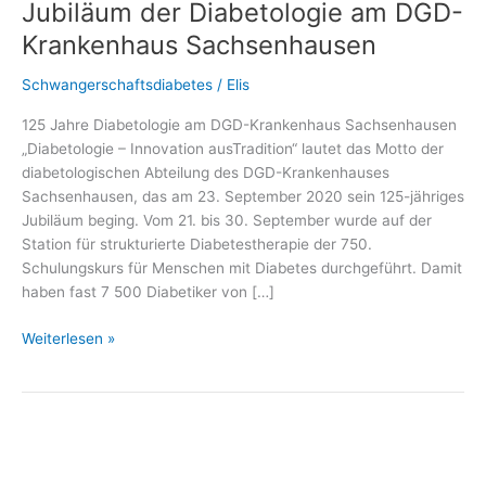
Jubiläum der Diabetologie am DGD-
Krankenhaus Sachsenhausen
Schwangerschaftsdiabetes
/
Elis
125 Jahre Diabetologie am DGD-Krankenhaus Sachsenhausen
„Diabetologie – Innovation ausTradition“ lautet das Motto der
diabetologischen Abteilung des DGD-Krankenhauses
Sachsenhausen, das am 23. September 2020 sein 125-jähriges
Jubiläum beging. Vom 21. bis 30. September wurde auf der
Station für strukturierte Diabetestherapie der 750.
Schulungskurs für Menschen mit Diabetes durchgeführt. Damit
haben fast 7 500 Diabetiker von […]
Telefonaktion
Weiterlesen »
zum
125-
jährigen
Jubiläum
der
Diabetologie