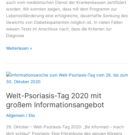
auch vom medizinischen Dienst der Krankenkassen zertifiziert
worden. Wir konnten zeigen, dass mit dem Programm zur
Lebensstiländerung eine erfolgreiche, dauerhafte Senkung des
Gewichts von Diabetespatienten möglich ist. In vielen Fällen
wiesen Tests im Anschluss nach, dass die Kriterien zur
Diagnose
Diabetes
Weiterlesen »
heilen
ohne
Operation
Welt-Psoriasis-Tag 2020 mit
großem Informationsangebot
Allgemein
/
Elis
29. Oktober – Welt-Psoriasis-Tag 2020: „Be informed – mach
dich schlau!“ Psoriasis: Eine Erkrankung des ganzen Körpers