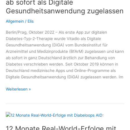
ab sofort als Digitale
System
Gesundheitsanwendung zugelassen
Allgemein
/
Elis
Berlin/Prag, Oktober 2022 – Als erste App zur digitalen
Diabetes-Typ-2-Therapie wurde Vitadio als Digitale
Gesundheitsanwendung (DiGA) vom Bundesinstitut für
Arzneimittel und Medizinprodukte (BfArM) zugelassen und kann
ab sofort in ganz Deutschland ärztlich zur Behandlung von
Diabetes verschrieben werden. Seit Oktober 2019 können in
Deutschland medizinische Apps und Online-Programme als
Digitale Gesundheitsanwendung (DiGA) zugelassen werden. Im
Diabetes-
Weiterlesen »
App
auf
Rezept:
Vitadio
ab
12 Monate Real-World-Erfolge mit
sofort