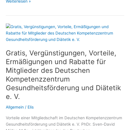
Diätassistenten
Weiterlesen »
und
Ernährungswissenschaftler
profitieren
von
der
Mitgliedschaft
im
Gratis, Vergünstigungen, Vorteile,
Deutschen
Kompetenzzentrum
Ermäßigungen und Rabatte für
Gesundheitsförderung
Mitglieder des Deutschen
und
Kompetenzzentrum
Diätetik
Gesundheitsförderung und Diätetik
e. V.
Allgemein
/
Elis
Vorteile einer Mitgliedschaft im Deutschen Kompetenzzentrum
Gesundheitsförderung und Diätetik e. V. PhDr. Sven-David