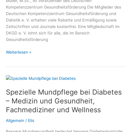
Müller, M.Sc., ist Vorsitzender des Deutschen
Kompetenzzentrum Gesundheitsförderung Die Mitglieder des
Deutschen Kompetenzzentrum Gesundheitsförderung und
Diätetik e. V. erhalten viele Rabatte und Ermäßigung sowie
Zeitschriften und Journale kostenfrei. Eine Mitgliedschaft im
DKGD e. V. lohnt sich für alle, die im Bereich
Gesundheitsförderung
Gratis,
Weiterlesen »
Vergünstigungen,
Vorteile,
Ermäßigungen
und
Rabatte
Spezielle Mundpflege bei Diabetes
für
Mitglieder
– Medizin und Gesundheit,
des
Fachmediziner und Wellness
Deutschen
Kompetenzzentrum
Allgemein
/
Elis
Gesundheitsförderung
und
Bessere Mundgesundheit bedeutet bessere Diabeteskontrolle