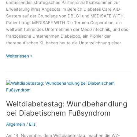
umfassendes strategisches Partnerschaftsabkommen zur
Erweiterung ihres Angebots im Bereich Diabetes Care AID-
System auf der Grundlage von DBLG1 und MEDISAFE WITH,
Patient trägt MEDISAFE WITH Die Terumo Corporation, ein
weltweit führendes Unternehmen der Medizintechnik, und das
französische Unternehmen Diabeloop, ein Pionier der
therapeutischen KI, haben heute die Unterzeichnung einer
Terumo
Weiterlesen »
Corporation
und
Diabeloop
SA
Weltdiabetestag: Wundbehandlung
bei Diabetischem Fußsyndrom
Allgemein
/
Elis
Am 14. November, dem Weltdiabetestag, machen die WZ-