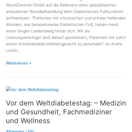
WundZentren GmbH auf die Relevanz einer spezialisierten
ambulanten Wundbehandlung beim Diabetischen Fußsyndrom
aufmerksam. “Patienten mit chronischen und schwer heilenden
Wunden, wie beispielsweise Diabetischen Fuß, haben meist
einen langen Leidensweg hinter sich. Wir als
Leistungserbringer sind darauf spezialisiert, Patienten mit solch
einem Krankheitsbild leitliniengerecht zu behandeln” so Andre
Lantin,
Weltdiabetestag:
Weiterlesen »
Wundbehandlung
bei
Diabetischem
Fußsyndrom
Vor dem Weltdiabetestag: – Medizin
und Gesundheit, Fachmediziner
und Wellness
Allgemein
/
Elis