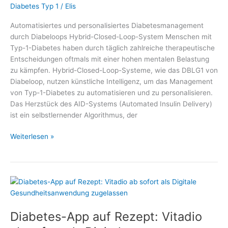
Diabetes Typ 1
/
Elis
Automatisiertes und personalisiertes Diabetesmanagement
durch Diabeloops Hybrid-Closed-Loop-System Menschen mit
Typ-1-Diabetes haben durch täglich zahlreiche therapeutische
Entscheidungen oftmals mit einer hohen mentalen Belastung
zu kämpfen. Hybrid-Closed-Loop-Systeme, wie das DBLG1 von
Diabeloop, nutzen künstliche Intelligenz, um das Management
von Typ-1-Diabetes zu automatisieren und zu personalisieren.
Das Herzstück des AID-Systems (Automated Insulin Delivery)
ist ein selbstlernender Algorithmus, der
Automatisiertes
Weiterlesen »
und
personalisiertes
Diabetesmanagement
durch
Diabeloops
Hybrid-
Diabetes-App auf Rezept: Vitadio
Closed-
Loop-