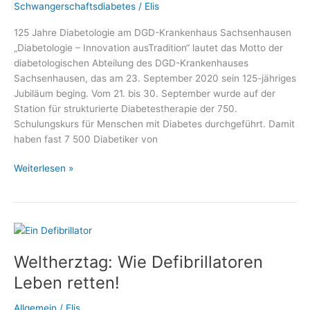
Schwangerschaftsdiabetes
/
Elis
125 Jahre Diabetologie am DGD-Krankenhaus Sachsenhausen
„Diabetologie – Innovation ausTradition“ lautet das Motto der
diabetologischen Abteilung des DGD-Krankenhauses
Sachsenhausen, das am 23. September 2020 sein 125-jähriges
Jubiläum beging. Vom 21. bis 30. September wurde auf der
Station für strukturierte Diabetestherapie der 750.
Schulungskurs für Menschen mit Diabetes durchgeführt. Damit
haben fast 7 500 Diabetiker von
Telefonaktion
Weiterlesen »
zum
125-
jährigen
Jubiläum
der
Weltherztag: Wie Defibrillatoren
Diabetologie
am
Leben retten!
DGD-
Krankenhaus
Allgemein
/
Elis