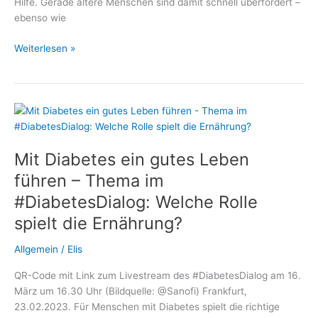
Hilfe. Gerade ältere Menschen sind damit schnell überfordert –
ebenso wie
Mit
Weiterlesen »
Diabetes
nicht
allein:
Wie
polnische
Betreuungskräfte
Mit Diabetes ein gutes Leben
Senioren
sicher
führen – Thema im
begleiten
#DiabetesDialog: Welche Rolle
spielt die Ernährung?
Allgemein
/
Elis
QR-Code mit Link zum Livestream des #DiabetesDialog am 16.
März um 16.30 Uhr (Bildquelle: @Sanofi) Frankfurt,
23.02.2023. Für Menschen mit Diabetes spielt die richtige