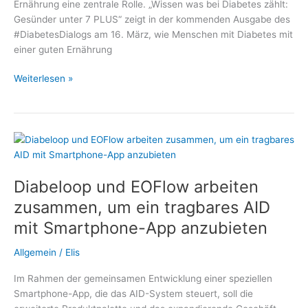
Ernährung eine zentrale Rolle. „Wissen was bei Diabetes zählt:
Gesünder unter 7 PLUS“ zeigt in der kommenden Ausgabe des
#DiabetesDialogs am 16. März, wie Menschen mit Diabetes mit
einer guten Ernährung
Mit
Weiterlesen »
Diabetes
ein
gutes
Leben
führen
–
Diabeloop und EOFlow arbeiten
Thema
im
zusammen, um ein tragbares AID
#DiabetesDialog:
mit Smartphone-App anzubieten
Welche
Rolle
Allgemein
/
Elis
spielt
die
Im Rahmen der gemeinsamen Entwicklung einer speziellen
Ernährung?
Smartphone-App, die das AID-System steuert, soll die