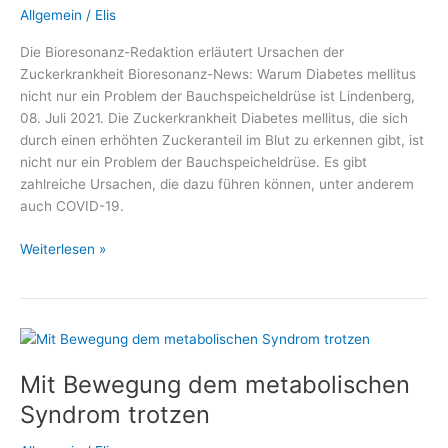
Allgemein
/
Elis
Die Bioresonanz-Redaktion erläutert Ursachen der
Zuckerkrankheit Bioresonanz-News: Warum Diabetes mellitus
nicht nur ein Problem der Bauchspeicheldrüse ist Lindenberg,
08. Juli 2021. Die Zuckerkrankheit Diabetes mellitus, die sich
durch einen erhöhten Zuckeranteil im Blut zu erkennen gibt, ist
nicht nur ein Problem der Bauchspeicheldrüse. Es gibt
zahlreiche Ursachen, die dazu führen können, unter anderem
auch COVID-19.
Warum
Weiterlesen »
Diabetes
mellitus
nicht
nur
ein
Mit Bewegung dem metabolischen
Problem
der
Syndrom trotzen
Bauchspeicheldrüse
ist