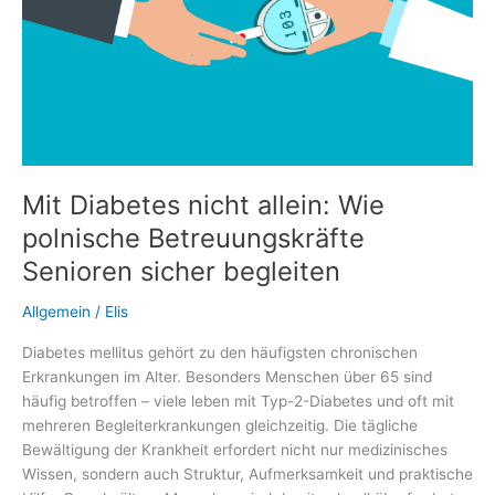
Mit Diabetes nicht allein: Wie
polnische Betreuungskräfte
Senioren sicher begleiten
Allgemein
/
Elis
Diabetes mellitus gehört zu den häufigsten chronischen
Erkrankungen im Alter. Besonders Menschen über 65 sind
häufig betroffen – viele leben mit Typ-2-Diabetes und oft mit
mehreren Begleiterkrankungen gleichzeitig. Die tägliche
Bewältigung der Krankheit erfordert nicht nur medizinisches
Wissen, sondern auch Struktur, Aufmerksamkeit und praktische