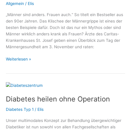
Allgemein
/
Elis
„Männer sind anders. Frauen auch.“ So titelt ein Bestseller aus
den 90er Jahren. Das Klischee der Männergrippe ist eines der
besten Beispiele dafür. Doch ist das nur ein Mythos oder sind
Männer wirklich anders krank als Frauen? Ärzte des Caritas-
Krankenhauses St. Josef geben einen Überblick zum Tag der
Männergesundheit am 3. November und raten:
Tag
Weiterlesen »
der
Männergesundheit:
Gehen
Sie
zur
Diabetes heilen ohne Operation
Vorsorge!
Diabetes Typ 1
/
Elis
Unser multimodales Konzept zur Behandlung übergewichtiger
Diabetiker ist nun sowohl von allen Fachgesellschaften als