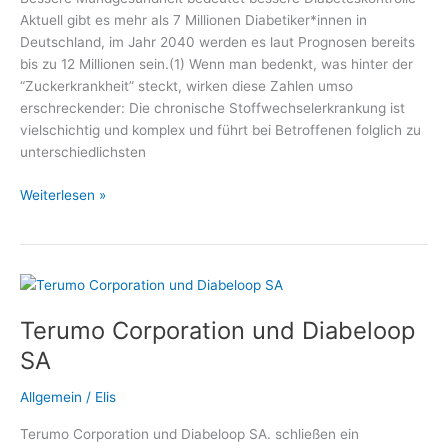
Diätetik
Aktuell gibt es mehr als 7 Millionen Diabetiker*innen in
e.
Deutschland, im Jahr 2040 werden es laut Prognosen bereits
V.
bis zu 12 Millionen sein.(1) Wenn man bedenkt, was hinter der
“Zuckerkrankheit” steckt, wirken diese Zahlen umso
erschreckender: Die chronische Stoffwechselerkrankung ist
vielschichtig und komplex und führt bei Betroffenen folglich zu
unterschiedlichsten
Spezielle
Weiterlesen »
Mundpflege
bei
Diabetes
–
Medizin
Terumo Corporation und Diabeloop
und
Gesundheit,
SA
Fachmediziner
und
Allgemein
/
Elis
Wellness
Terumo Corporation und Diabeloop SA. schließen ein