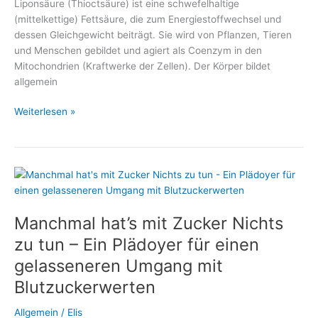
Liponsäure (Thioctsäure) ist eine schwefelhaltige
(mittelkettige) Fettsäure, die zum Energiestoffwechsel und
dessen Gleichgewicht beiträgt. Sie wird von Pflanzen, Tieren
und Menschen gebildet und agiert als Coenzym in den
Mitochondrien (Kraftwerke der Zellen). Der Körper bildet
allgemein
Alpha-
Weiterlesen »
Liponsäure
unterstützt
den
Abbau
von
Übergewicht
Manchmal hat’s mit Zucker Nichts
zu tun – Ein Plädoyer für einen
gelasseneren Umgang mit
Blutzuckerwerten
Allgemein
/
Elis