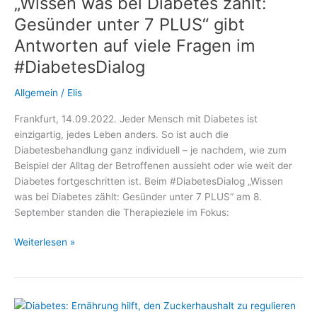
„Wissen was bei Diabetes zählt:
AID:
Gesünder unter 7 PLUS“ gibt
Antworten auf viele Fragen im
#DiabetesDialog
Allgemein
/
Elis
Frankfurt, 14.09.2022. Jeder Mensch mit Diabetes ist
einzigartig, jedes Leben anders. So ist auch die
Diabetesbehandlung ganz individuell – je nachdem, wie zum
Beispiel der Alltag der Betroffenen aussieht oder wie weit der
Diabetes fortgeschritten ist. Beim #DiabetesDialog „Wissen
was bei Diabetes zählt: Gesünder unter 7 PLUS“ am 8.
September standen die Therapieziele im Fokus:
„Wissen
Weiterlesen »
was
bei
Diabetes
zählt: