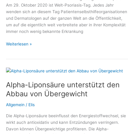
Am 29. Oktober 2020 ist Welt-Psoriasis-Tag. Jedes Jahr
wenden sich an diesem Tag Patientenselbsthilfeorganisationen
und Dermatologen auf der ganzen Welt an die Öffentlichkeit,
um auf die eigentlich weit verbreitete aber in ihrer Komplexität
immer noch wenig bekannte Erkrankung
Welt-
Weiterlesen »
Psoriasis-
Tag
2020
mit
großem
Alpha-Liponsäure unterstützt den
Informationsangebot
Abbau von Übergewicht
Allgemein
/
Elis
Die Alpha-Liponsäure beeinflusst den Energiestoffwechsel, sie
wirkt auch antioxidativ und kann Entzündungen verringern.
Davon können Übergewichtige profitieren. Die Alpha-