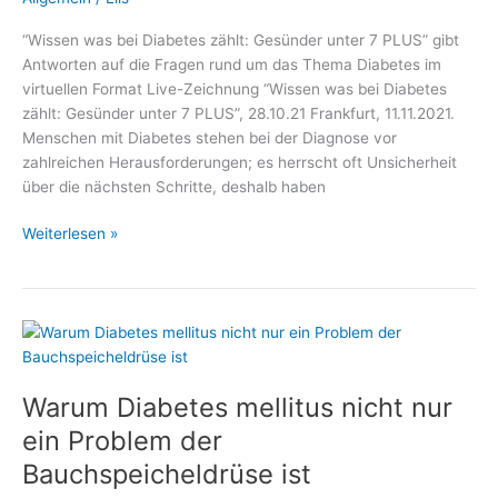
“Wissen was bei Diabetes zählt: Gesünder unter 7 PLUS” gibt
Antworten auf die Fragen rund um das Thema Diabetes im
virtuellen Format Live-Zeichnung “Wissen was bei Diabetes
zählt: Gesünder unter 7 PLUS”, 28.10.21 Frankfurt, 11.11.2021.
Menschen mit Diabetes stehen bei der Diagnose vor
zahlreichen Herausforderungen; es herrscht oft Unsicherheit
über die nächsten Schritte, deshalb haben
Vor
Weiterlesen »
dem
Weltdiabetestag:
–
Medizin
und
Gesundheit,
Warum Diabetes mellitus nicht nur
Fachmediziner
und
ein Problem der
Wellness
Bauchspeicheldrüse ist