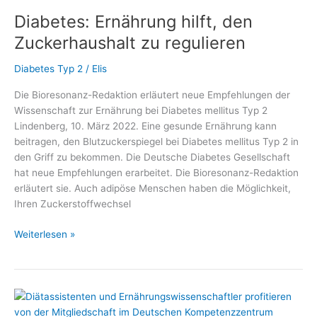
Gesünder
Diabetes: Ernährung hilft, den
unter
7
Zuckerhaushalt zu regulieren
PLUS“
gibt
Diabetes Typ 2
/
Elis
Antworten
Die Bioresonanz-Redaktion erläutert neue Empfehlungen der
auf
Wissenschaft zur Ernährung bei Diabetes mellitus Typ 2
viele
Lindenberg, 10. März 2022. Eine gesunde Ernährung kann
Fragen
beitragen, den Blutzuckerspiegel bei Diabetes mellitus Typ 2 in
im
den Griff zu bekommen. Die Deutsche Diabetes Gesellschaft
#DiabetesDialog
hat neue Empfehlungen erarbeitet. Die Bioresonanz-Redaktion
erläutert sie. Auch adipöse Menschen haben die Möglichkeit,
Ihren Zuckerstoffwechsel
Diabetes:
Weiterlesen »
Ernährung
hilft,
den
Zuckerhaushalt
zu