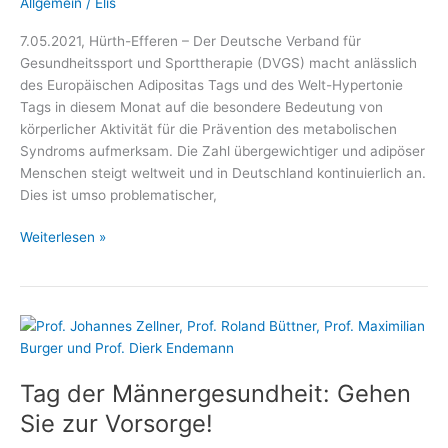
Allgemein
/
Elis
7.05.2021, Hürth-Efferen – Der Deutsche Verband für
Gesundheitssport und Sporttherapie (DVGS) macht anlässlich
des Europäischen Adipositas Tags und des Welt-Hypertonie
Tags in diesem Monat auf die besondere Bedeutung von
körperlicher Aktivität für die Prävention des metabolischen
Syndroms aufmerksam. Die Zahl übergewichtiger und adipöser
Menschen steigt weltweit und in Deutschland kontinuierlich an.
Dies ist umso problematischer,
Mit
Weiterlesen »
Bewegung
dem
metabolischen
Syndrom
trotzen
Tag der Männergesundheit: Gehen
Sie zur Vorsorge!