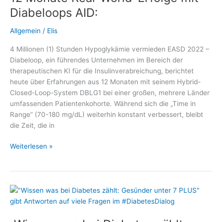
als
Diabeloops AID:
Digitale
Gesundheitsanwendung
Allgemein
/
Elis
zugelassen
4 Millionen (1) Stunden Hypoglykämie vermieden EASD 2022 –
Diabeloop, ein führendes Unternehmen im Bereich der
therapeutischen KI für die Insulinverabreichung, berichtet
heute über Erfahrungen aus 12 Monaten mit seinem Hybrid-
Closed-Loop-System DBLG1 bei einer großen, mehrere Länder
umfassenden Patientenkohorte. Während sich die „Time in
Range“ (70-180 mg/dL) weiterhin konstant verbessert, bleibt
die Zeit, die in
12
Weiterlesen »
Monate
Real-
World-
Erfolge
mit
Diabeloops