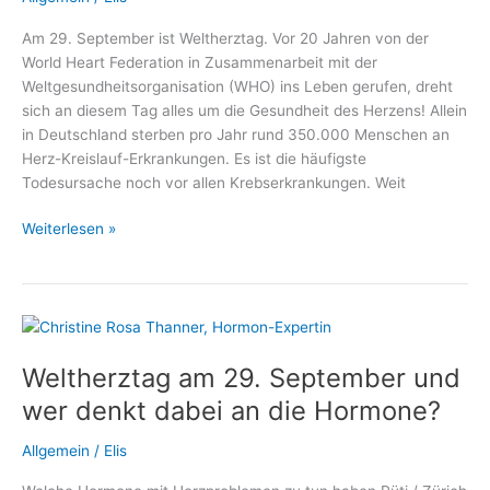
Sachsenhausen
Am 29. September ist Weltherztag. Vor 20 Jahren von der
World Heart Federation in Zusammenarbeit mit der
Weltgesundheitsorganisation (WHO) ins Leben gerufen, dreht
sich an diesem Tag alles um die Gesundheit des Herzens! Allein
in Deutschland sterben pro Jahr rund 350.000 Menschen an
Herz-Kreislauf-Erkrankungen. Es ist die häufigste
Todesursache noch vor allen Krebserkrankungen. Weit
Weltherztag:
Weiterlesen »
Wie
Defibrillatoren
Leben
retten!
Weltherztag am 29. September und
wer denkt dabei an die Hormone?
Allgemein
/
Elis