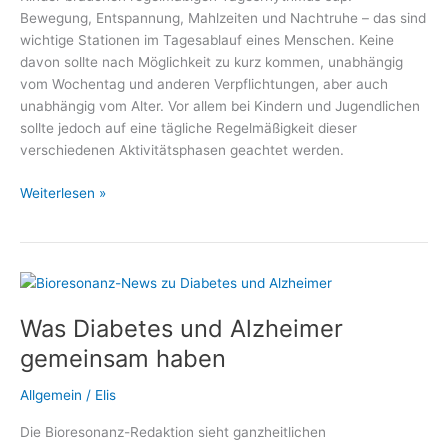
Bewegung, Entspannung, Mahlzeiten und Nachtruhe – das sind
gelasseneren
wichtige Stationen im Tagesablauf eines Menschen. Keine
Umgang
davon sollte nach Möglichkeit zu kurz kommen, unabhängig
mit
vom Wochentag und anderen Verpflichtungen, aber auch
Blutzuckerwerten
unabhängig vom Alter. Vor allem bei Kindern und Jugendlichen
sollte jedoch auf eine tägliche Regelmäßigkeit dieser
verschiedenen Aktivitätsphasen geachtet werden.
Gemeinsame
Weiterlesen »
Mahlzeiten
statt
einsame
Snacks
Was Diabetes und Alzheimer
gemeinsam haben
Allgemein
/
Elis
Die Bioresonanz-Redaktion sieht ganzheitlichen