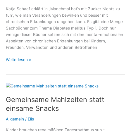
Katja Schaaf erklärt in „Manchmal hat’s mit Zucker Nichts zu
tun“, wie man Veränderungen bewirken und besser mit
chronischen Erkrankungen umgehen kann. Es gibt eine Menge
Sachbücher zum Thema Diabetes mellitus Typ 1. Doch nur
wenige dieser Bücher setzen sich mit den mental-emotionalen
Aspekten von chronischen Erkrankungen bei Kindern,
Freunden, Verwandten und anderen Betroffenen
Manchmal
Weiterlesen »
hat’s
mit
Zucker
Nichts
zu
Gemeinsame Mahlzeiten statt
tun
–
einsame Snacks
Ein
Plädoyer
Allgemein
/
Elis
für
Kinder brauchen regelmäßigen Tagesrhythmus sup.-
einen