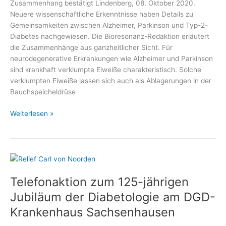
Zusammenhang bestätigt Lindenberg, 08. Oktober 2020.
Neuere wissenschaftliche Erkenntnisse haben Details zu
Gemeinsamkeiten zwischen Alzheimer, Parkinson und Typ-2-
Diabetes nachgewiesen. Die Bioresonanz-Redaktion erläutert
die Zusammenhänge aus ganzheitlicher Sicht. Für
neurodegenerative Erkrankungen wie Alzheimer und Parkinson
sind krankhaft verklumpte Eiweiße charakteristisch. Solche
verklumpten Eiweiße lassen sich auch als Ablagerungen in der
Bauchspeicheldrüse
Was
Weiterlesen »
Diabetes
und
Alzheimer
gemeinsam
haben
Telefonaktion zum 125-jährigen
Jubiläum der Diabetologie am DGD-
Krankenhaus Sachsenhausen