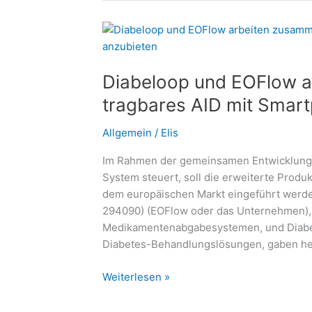
gutes
Leben
führen
–
Diabeloop und EOFlow a
Thema
im
tragbares AID mit Smar
#DiabetesDialog:
Welche
Allgemein
/
Elis
Rolle
Im Rahmen der gemeinsamen Entwicklung 
spielt
System steuert, soll die erweiterte Produ
die
dem europäischen Markt eingeführt werde
Ernährung?
294090) (EOFlow oder das Unternehmen), 
Medikamentenabgabesystemen, und Diabel
Diabetes-Behandlungslösungen, gaben heu
Diabeloop
Weiterlesen »
und
EOFlow