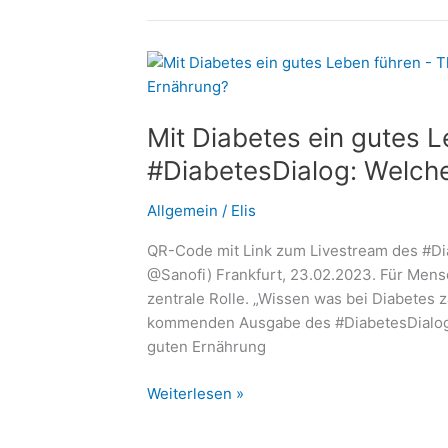
nicht
allein:
Wie
polnische
Betreuungskräfte
Mit Diabetes ein gutes 
Senioren
sicher
#DiabetesDialog: Welche 
begleiten
Allgemein
/
Elis
QR-Code mit Link zum Livestream des #Dia
@Sanofi) Frankfurt, 23.02.2023. Für Mensc
zentrale Rolle. „Wissen was bei Diabetes z
kommenden Ausgabe des #DiabetesDialogs 
guten Ernährung
Mit
Weiterlesen »
Diabetes
ein