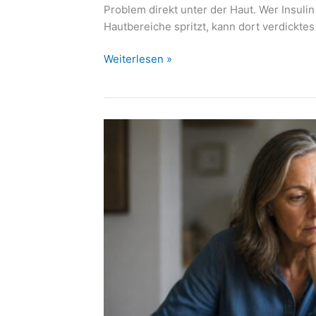
Problem direkt unter der Haut. Wer Insuli
Hautbereiche spritzt, kann dort verdicktes
Lipohypertrophie
Weiterlesen »
durch
Insulin:
Wenn
Spritzstellen
den
Blutzucker
durcheinanderbringen