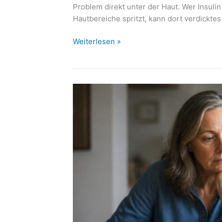
Problem direkt unter der Haut. Wer Insuli
Hautbereiche spritzt, kann dort verdicktes
Lipohypertrophie
Weiterlesen »
durch
Insulin:
Wenn
Spritzstellen
den
Blutzucker
durcheinanderbringen