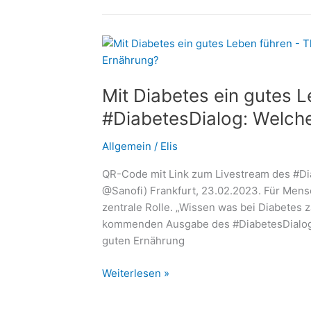
nicht
allein:
Wie
polnische
Betreuungskräfte
Mit Diabetes ein gutes 
Senioren
sicher
#DiabetesDialog: Welche 
begleiten
Allgemein
/
Elis
QR-Code mit Link zum Livestream des #Dia
@Sanofi) Frankfurt, 23.02.2023. Für Mensc
zentrale Rolle. „Wissen was bei Diabetes z
kommenden Ausgabe des #DiabetesDialogs 
guten Ernährung
Mit
Weiterlesen »
Diabetes
ein