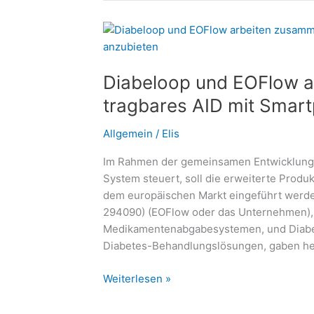
gutes
Leben
führen
–
Diabeloop und EOFlow a
Thema
im
tragbares AID mit Smar
#DiabetesDialog:
Welche
Allgemein
/
Elis
Rolle
Im Rahmen der gemeinsamen Entwicklung 
spielt
System steuert, soll die erweiterte Produ
die
dem europäischen Markt eingeführt werde
Ernährung?
294090) (EOFlow oder das Unternehmen), 
Medikamentenabgabesystemen, und Diabel
Diabetes-Behandlungslösungen, gaben heu
Diabeloop
Weiterlesen »
und
EOFlow