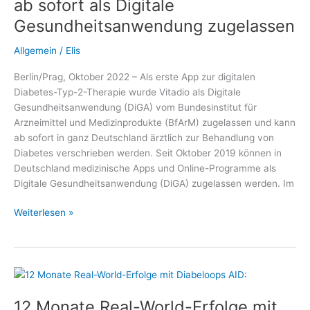
ab sofort als Digitale
System
Gesundheitsanwendung zugelassen
Allgemein
/
Elis
Berlin/Prag, Oktober 2022 – Als erste App zur digitalen
Diabetes-Typ-2-Therapie wurde Vitadio als Digitale
Gesundheitsanwendung (DiGA) vom Bundesinstitut für
Arzneimittel und Medizinprodukte (BfArM) zugelassen und kann
ab sofort in ganz Deutschland ärztlich zur Behandlung von
Diabetes verschrieben werden. Seit Oktober 2019 können in
Deutschland medizinische Apps und Online-Programme als
Digitale Gesundheitsanwendung (DiGA) zugelassen werden. Im
Diabetes-
Weiterlesen »
App
auf
Rezept:
Vitadio
ab
12 Monate Real-World-Erfolge mit
sofort