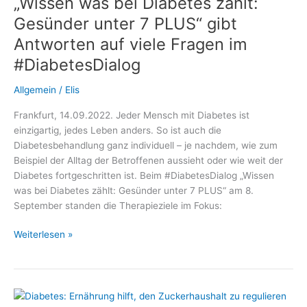
„Wissen was bei Diabetes zählt:
AID:
Gesünder unter 7 PLUS“ gibt
Antworten auf viele Fragen im
#DiabetesDialog
Allgemein
/
Elis
Frankfurt, 14.09.2022. Jeder Mensch mit Diabetes ist
einzigartig, jedes Leben anders. So ist auch die
Diabetesbehandlung ganz individuell – je nachdem, wie zum
Beispiel der Alltag der Betroffenen aussieht oder wie weit der
Diabetes fortgeschritten ist. Beim #DiabetesDialog „Wissen
was bei Diabetes zählt: Gesünder unter 7 PLUS“ am 8.
September standen die Therapieziele im Fokus:
„Wissen
Weiterlesen »
was
bei
Diabetes
zählt: