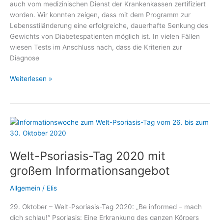
auch vom medizinischen Dienst der Krankenkassen zertifiziert
worden. Wir konnten zeigen, dass mit dem Programm zur
Lebensstiländerung eine erfolgreiche, dauerhafte Senkung des
Gewichts von Diabetespatienten möglich ist. In vielen Fällen
wiesen Tests im Anschluss nach, dass die Kriterien zur
Diagnose
Diabetes
Weiterlesen »
heilen
ohne
Operation
Welt-Psoriasis-Tag 2020 mit
großem Informationsangebot
Allgemein
/
Elis
29. Oktober – Welt-Psoriasis-Tag 2020: „Be informed – mach
dich schlau!“ Psoriasis: Eine Erkrankung des ganzen Körpers