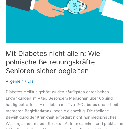
Mit Diabetes nicht allein: Wie
polnische Betreuungskräfte
Senioren sicher begleiten
Allgemein
/
Elis
Diabetes mellitus gehört zu den häufigsten chronischen
Erkrankungen im Alter. Besonders Menschen über 65 sind
häufig betroffen – viele leben mit Typ-2-Diabetes und oft mit
mehreren Begleiterkrankungen gleichzeitig. Die tägliche
Bewältigung der Krankheit erfordert nicht nur medizinisches
Wissen, sondern auch Struktur, Aufmerksamkeit und praktische