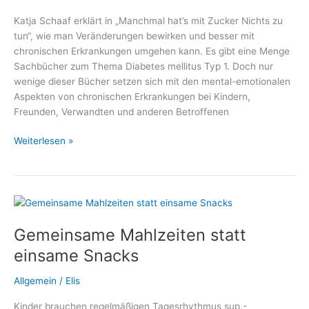
Katja Schaaf erklärt in „Manchmal hat’s mit Zucker Nichts zu
tun“, wie man Veränderungen bewirken und besser mit
chronischen Erkrankungen umgehen kann. Es gibt eine Menge
Sachbücher zum Thema Diabetes mellitus Typ 1. Doch nur
wenige dieser Bücher setzen sich mit den mental-emotionalen
Aspekten von chronischen Erkrankungen bei Kindern,
Freunden, Verwandten und anderen Betroffenen
Manchmal
Weiterlesen »
hat’s
mit
Zucker
Nichts
zu
Gemeinsame Mahlzeiten statt
tun
–
einsame Snacks
Ein
Plädoyer
Allgemein
/
Elis
für
Kinder brauchen regelmäßigen Tagesrhythmus sup.-
einen