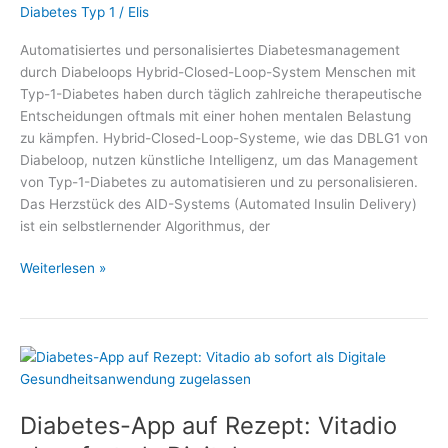
Diabetes Typ 1
/
Elis
Automatisiertes und personalisiertes Diabetesmanagement
durch Diabeloops Hybrid-Closed-Loop-System Menschen mit
Typ-1-Diabetes haben durch täglich zahlreiche therapeutische
Entscheidungen oftmals mit einer hohen mentalen Belastung
zu kämpfen. Hybrid-Closed-Loop-Systeme, wie das DBLG1 von
Diabeloop, nutzen künstliche Intelligenz, um das Management
von Typ-1-Diabetes zu automatisieren und zu personalisieren.
Das Herzstück des AID-Systems (Automated Insulin Delivery)
ist ein selbstlernender Algorithmus, der
Automatisiertes
Weiterlesen »
und
personalisiertes
Diabetesmanagement
durch
Diabeloops
Hybrid-
Diabetes-App auf Rezept: Vitadio
Closed-
Loop-