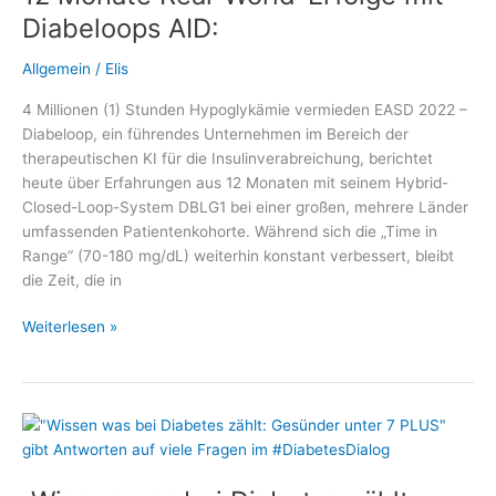
als
Diabeloops AID:
Digitale
Gesundheitsanwendung
Allgemein
/
Elis
zugelassen
4 Millionen (1) Stunden Hypoglykämie vermieden EASD 2022 –
Diabeloop, ein führendes Unternehmen im Bereich der
therapeutischen KI für die Insulinverabreichung, berichtet
heute über Erfahrungen aus 12 Monaten mit seinem Hybrid-
Closed-Loop-System DBLG1 bei einer großen, mehrere Länder
umfassenden Patientenkohorte. Während sich die „Time in
Range“ (70-180 mg/dL) weiterhin konstant verbessert, bleibt
die Zeit, die in
12
Weiterlesen »
Monate
Real-
World-
Erfolge
mit
Diabeloops