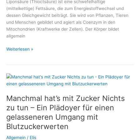
Liponsäure (Thioctsäure) ist eine schwefelhaltige
(mittelkettige) Fettsäure, die zum Energiestoffwechsel und
dessen Gleichgewicht beiträgt. Sie wird von Pflanzen, Tieren
und Menschen gebildet und agiert als Coenzym in den
Mitochondrien (Kraftwerke der Zellen). Der Körper bildet
allgemein
Alpha-
Weiterlesen »
Liponsäure
unterstützt
den
Abbau
von
Übergewicht
Manchmal hat’s mit Zucker Nichts
zu tun – Ein Plädoyer für einen
gelasseneren Umgang mit
Blutzuckerwerten
Allgemein
/
Elis