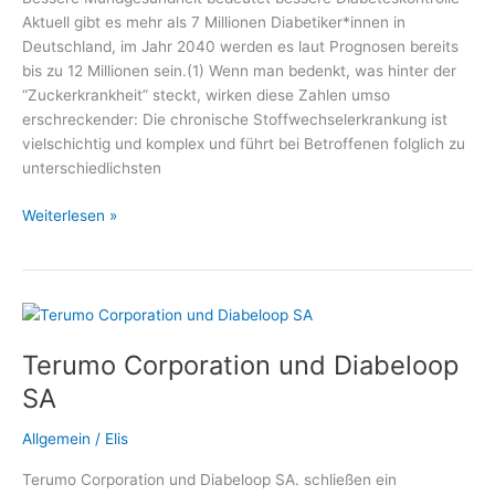
Diätetik
Aktuell gibt es mehr als 7 Millionen Diabetiker*innen in
e.
Deutschland, im Jahr 2040 werden es laut Prognosen bereits
V.
bis zu 12 Millionen sein.(1) Wenn man bedenkt, was hinter der
“Zuckerkrankheit” steckt, wirken diese Zahlen umso
erschreckender: Die chronische Stoffwechselerkrankung ist
vielschichtig und komplex und führt bei Betroffenen folglich zu
unterschiedlichsten
Spezielle
Weiterlesen »
Mundpflege
bei
Diabetes
–
Medizin
Terumo Corporation und Diabeloop
und
Gesundheit,
SA
Fachmediziner
und
Allgemein
/
Elis
Wellness
Terumo Corporation und Diabeloop SA. schließen ein