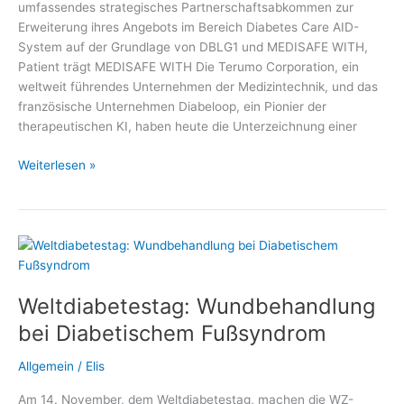
umfassendes strategisches Partnerschaftsabkommen zur
Erweiterung ihres Angebots im Bereich Diabetes Care AID-
System auf der Grundlage von DBLG1 und MEDISAFE WITH,
Patient trägt MEDISAFE WITH Die Terumo Corporation, ein
weltweit führendes Unternehmen der Medizintechnik, und das
französische Unternehmen Diabeloop, ein Pionier der
therapeutischen KI, haben heute die Unterzeichnung einer
Terumo
Weiterlesen »
Corporation
und
Diabeloop
SA
Weltdiabetestag: Wundbehandlung
bei Diabetischem Fußsyndrom
Allgemein
/
Elis
Am 14. November, dem Weltdiabetestag, machen die WZ-