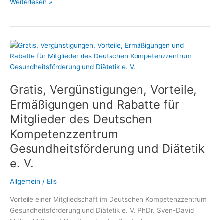
Diätassistenten
Weiterlesen »
und
Ernährungswissenschaftler
profitieren
von
der
Mitgliedschaft
im
Gratis, Vergünstigungen, Vorteile,
Deutschen
Kompetenzzentrum
Ermäßigungen und Rabatte für
Gesundheitsförderung
Mitglieder des Deutschen
und
Kompetenzzentrum
Diätetik
Gesundheitsförderung und Diätetik
e. V.
Allgemein
/
Elis
Vorteile einer Mitgliedschaft im Deutschen Kompetenzzentrum
Gesundheitsförderung und Diätetik e. V. PhDr. Sven-David