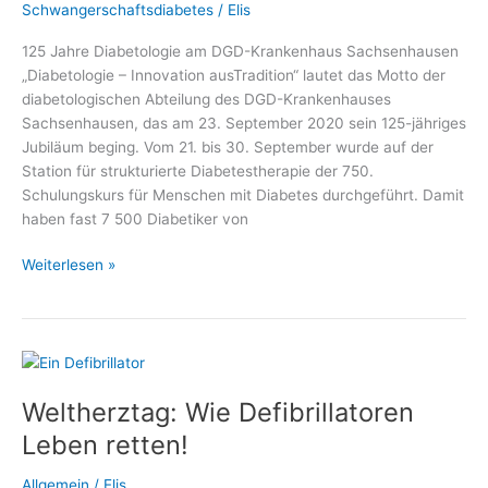
Schwangerschaftsdiabetes
/
Elis
125 Jahre Diabetologie am DGD-Krankenhaus Sachsenhausen
„Diabetologie – Innovation ausTradition“ lautet das Motto der
diabetologischen Abteilung des DGD-Krankenhauses
Sachsenhausen, das am 23. September 2020 sein 125-jähriges
Jubiläum beging. Vom 21. bis 30. September wurde auf der
Station für strukturierte Diabetestherapie der 750.
Schulungskurs für Menschen mit Diabetes durchgeführt. Damit
haben fast 7 500 Diabetiker von
Telefonaktion
Weiterlesen »
zum
125-
jährigen
Jubiläum
der
Weltherztag: Wie Defibrillatoren
Diabetologie
am
Leben retten!
DGD-
Krankenhaus
Allgemein
/
Elis