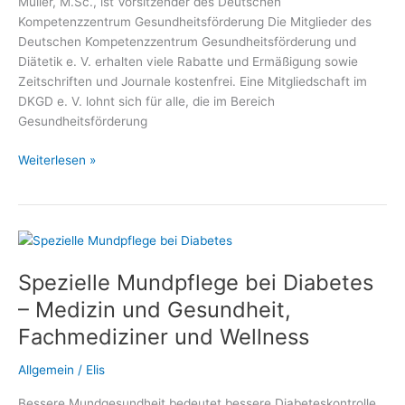
Müller, M.Sc., ist Vorsitzender des Deutschen
Kompetenzzentrum Gesundheitsförderung Die Mitglieder des
Deutschen Kompetenzzentrum Gesundheitsförderung und
Diätetik e. V. erhalten viele Rabatte und Ermäßigung sowie
Zeitschriften und Journale kostenfrei. Eine Mitgliedschaft im
DKGD e. V. lohnt sich für alle, die im Bereich
Gesundheitsförderung
Gratis,
Weiterlesen »
Vergünstigungen,
Vorteile,
Ermäßigungen
und
Rabatte
Spezielle Mundpflege bei Diabetes
für
Mitglieder
– Medizin und Gesundheit,
des
Fachmediziner und Wellness
Deutschen
Kompetenzzentrum
Allgemein
/
Elis
Gesundheitsförderung
und
Bessere Mundgesundheit bedeutet bessere Diabeteskontrolle