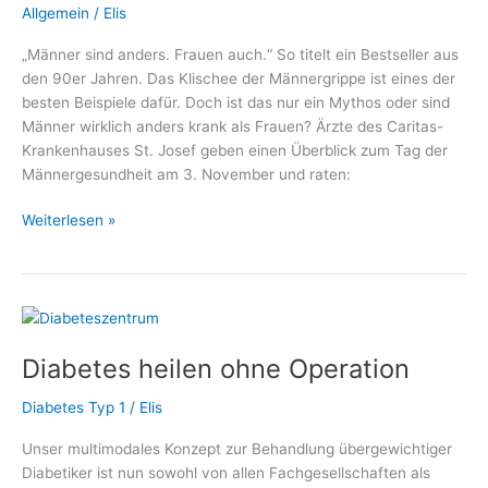
Allgemein
/
Elis
„Männer sind anders. Frauen auch.“ So titelt ein Bestseller aus
den 90er Jahren. Das Klischee der Männergrippe ist eines der
besten Beispiele dafür. Doch ist das nur ein Mythos oder sind
Männer wirklich anders krank als Frauen? Ärzte des Caritas-
Krankenhauses St. Josef geben einen Überblick zum Tag der
Männergesundheit am 3. November und raten:
Tag
Weiterlesen »
der
Männergesundheit:
Gehen
Sie
zur
Diabetes heilen ohne Operation
Vorsorge!
Diabetes Typ 1
/
Elis
Unser multimodales Konzept zur Behandlung übergewichtiger
Diabetiker ist nun sowohl von allen Fachgesellschaften als