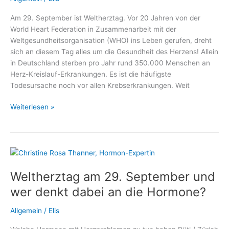
Sachsenhausen
Am 29. September ist Weltherztag. Vor 20 Jahren von der
World Heart Federation in Zusammenarbeit mit der
Weltgesundheitsorganisation (WHO) ins Leben gerufen, dreht
sich an diesem Tag alles um die Gesundheit des Herzens! Allein
in Deutschland sterben pro Jahr rund 350.000 Menschen an
Herz-Kreislauf-Erkrankungen. Es ist die häufigste
Todesursache noch vor allen Krebserkrankungen. Weit
Weltherztag:
Weiterlesen »
Wie
Defibrillatoren
Leben
retten!
Weltherztag am 29. September und
wer denkt dabei an die Hormone?
Allgemein
/
Elis