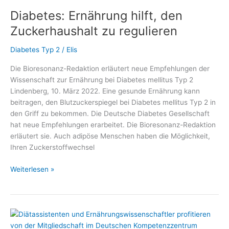
Gesünder
Diabetes: Ernährung hilft, den
unter
7
Zuckerhaushalt zu regulieren
PLUS“
gibt
Diabetes Typ 2
/
Elis
Antworten
Die Bioresonanz-Redaktion erläutert neue Empfehlungen der
auf
Wissenschaft zur Ernährung bei Diabetes mellitus Typ 2
viele
Lindenberg, 10. März 2022. Eine gesunde Ernährung kann
Fragen
beitragen, den Blutzuckerspiegel bei Diabetes mellitus Typ 2 in
im
den Griff zu bekommen. Die Deutsche Diabetes Gesellschaft
#DiabetesDialog
hat neue Empfehlungen erarbeitet. Die Bioresonanz-Redaktion
erläutert sie. Auch adipöse Menschen haben die Möglichkeit,
Ihren Zuckerstoffwechsel
Diabetes:
Weiterlesen »
Ernährung
hilft,
den
Zuckerhaushalt
zu