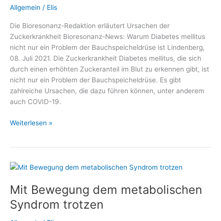
Allgemein
/
Elis
Die Bioresonanz-Redaktion erläutert Ursachen der
Zuckerkrankheit Bioresonanz-News: Warum Diabetes mellitus
nicht nur ein Problem der Bauchspeicheldrüse ist Lindenberg,
08. Juli 2021. Die Zuckerkrankheit Diabetes mellitus, die sich
durch einen erhöhten Zuckeranteil im Blut zu erkennen gibt, ist
nicht nur ein Problem der Bauchspeicheldrüse. Es gibt
zahlreiche Ursachen, die dazu führen können, unter anderem
auch COVID-19.
Warum
Weiterlesen »
Diabetes
mellitus
nicht
nur
ein
Mit Bewegung dem metabolischen
Problem
der
Syndrom trotzen
Bauchspeicheldrüse
ist