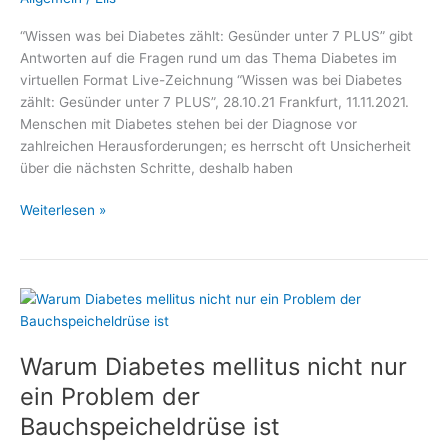
“Wissen was bei Diabetes zählt: Gesünder unter 7 PLUS” gibt
Antworten auf die Fragen rund um das Thema Diabetes im
virtuellen Format Live-Zeichnung “Wissen was bei Diabetes
zählt: Gesünder unter 7 PLUS”, 28.10.21 Frankfurt, 11.11.2021.
Menschen mit Diabetes stehen bei der Diagnose vor
zahlreichen Herausforderungen; es herrscht oft Unsicherheit
über die nächsten Schritte, deshalb haben
Vor
Weiterlesen »
dem
Weltdiabetestag:
–
Medizin
und
Gesundheit,
Warum Diabetes mellitus nicht nur
Fachmediziner
und
ein Problem der
Wellness
Bauchspeicheldrüse ist