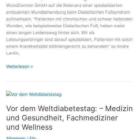
WundZentren GmbH auf die Relevanz einer spezialisierten
ambulanten Wundbehandlung beim Diabetischen Fußsyndrom
aufmerksam. “Patienten mit chronischen und schwer heilenden
Wunden, wie beispielsweise Diabetischen Fuß, haben meist
einen langen Leidensweg hinter sich. Wir als
Leistungserbringer sind darauf spezialisiert, Patienten mit solch
einem Krankheitsbild leitliniengerecht zu behandeln” so Andre
Lantin,
Weltdiabetestag:
Weiterlesen »
Wundbehandlung
bei
Diabetischem
Fußsyndrom
Vor dem Weltdiabetestag: – Medizin
und Gesundheit, Fachmediziner
und Wellness
Allgemein
/
Elis