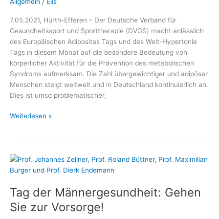
Allgemein
/
Elis
7.05.2021, Hürth-Efferen – Der Deutsche Verband für
Gesundheitssport und Sporttherapie (DVGS) macht anlässlich
des Europäischen Adipositas Tags und des Welt-Hypertonie
Tags in diesem Monat auf die besondere Bedeutung von
körperlicher Aktivität für die Prävention des metabolischen
Syndroms aufmerksam. Die Zahl übergewichtiger und adipöser
Menschen steigt weltweit und in Deutschland kontinuierlich an.
Dies ist umso problematischer,
Mit
Weiterlesen »
Bewegung
dem
metabolischen
Syndrom
trotzen
Tag der Männergesundheit: Gehen
Sie zur Vorsorge!