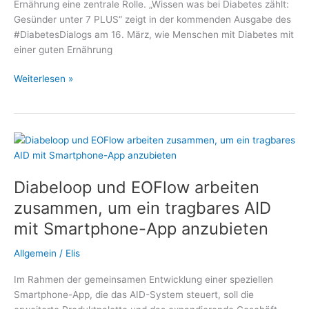
Ernährung eine zentrale Rolle. „Wissen was bei Diabetes zählt:
Gesünder unter 7 PLUS“ zeigt in der kommenden Ausgabe des
#DiabetesDialogs am 16. März, wie Menschen mit Diabetes mit
einer guten Ernährung
Mit
Weiterlesen »
Diabetes
ein
gutes
Leben
führen
–
Diabeloop und EOFlow arbeiten
Thema
im
zusammen, um ein tragbares AID
#DiabetesDialog:
mit Smartphone-App anzubieten
Welche
Rolle
Allgemein
/
Elis
spielt
die
Im Rahmen der gemeinsamen Entwicklung einer speziellen
Ernährung?
Smartphone-App, die das AID-System steuert, soll die