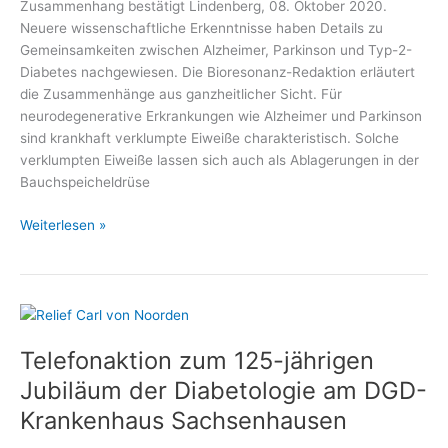
Zusammenhang bestätigt Lindenberg, 08. Oktober 2020.
Neuere wissenschaftliche Erkenntnisse haben Details zu
Gemeinsamkeiten zwischen Alzheimer, Parkinson und Typ-2-
Diabetes nachgewiesen. Die Bioresonanz-Redaktion erläutert
die Zusammenhänge aus ganzheitlicher Sicht. Für
neurodegenerative Erkrankungen wie Alzheimer und Parkinson
sind krankhaft verklumpte Eiweiße charakteristisch. Solche
verklumpten Eiweiße lassen sich auch als Ablagerungen in der
Bauchspeicheldrüse
Was
Weiterlesen »
Diabetes
und
Alzheimer
gemeinsam
haben
Telefonaktion zum 125-jährigen
Jubiläum der Diabetologie am DGD-
Krankenhaus Sachsenhausen