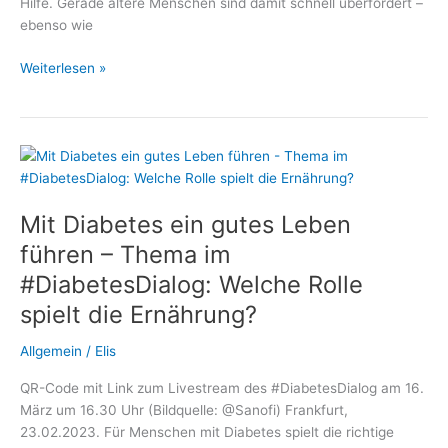
Hilfe. Gerade ältere Menschen sind damit schnell überfordert –
ebenso wie
Mit
Weiterlesen »
Diabetes
nicht
allein:
Wie
polnische
Betreuungskräfte
Mit Diabetes ein gutes Leben
Senioren
sicher
führen – Thema im
begleiten
#DiabetesDialog: Welche Rolle
spielt die Ernährung?
Allgemein
/
Elis
QR-Code mit Link zum Livestream des #DiabetesDialog am 16.
März um 16.30 Uhr (Bildquelle: @Sanofi) Frankfurt,
23.02.2023. Für Menschen mit Diabetes spielt die richtige