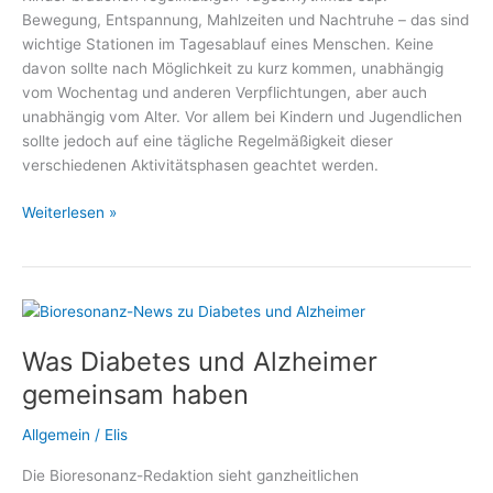
Bewegung, Entspannung, Mahlzeiten und Nachtruhe – das sind
gelasseneren
wichtige Stationen im Tagesablauf eines Menschen. Keine
Umgang
davon sollte nach Möglichkeit zu kurz kommen, unabhängig
mit
vom Wochentag und anderen Verpflichtungen, aber auch
Blutzuckerwerten
unabhängig vom Alter. Vor allem bei Kindern und Jugendlichen
sollte jedoch auf eine tägliche Regelmäßigkeit dieser
verschiedenen Aktivitätsphasen geachtet werden.
Gemeinsame
Weiterlesen »
Mahlzeiten
statt
einsame
Snacks
Was Diabetes und Alzheimer
gemeinsam haben
Allgemein
/
Elis
Die Bioresonanz-Redaktion sieht ganzheitlichen