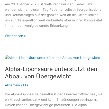
Am 29. Oktober 2020 ist Welt-Psoriasis-Tag. Jedes Jahr
wenden sich an diesem Tag Patientenselbsthilfeorganisationen
und Dermatologen auf der ganzen Welt an die Öffentlichkeit,
um auf die eigentlich weit verbreitete aber in ihrer Komplexität
immer noch wenig bekannte Erkrankung
Welt-
Weiterlesen »
Psoriasis-
Tag
2020
mit
großem
Alpha-Liponsäure unterstützt den
Informationsangebot
Abbau von Übergewicht
Allgemein
/
Elis
Die Alpha-Liponsäure beeinflusst den Energiestoffwechsel, sie
wirkt auch antioxidativ und kann Entzündungen verringern.
Davon können Übergewichtige profitieren. Die Alpha-