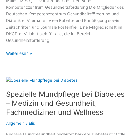
Müller, M.Sc., ist Vorsitzender des Deutschen
Kompetenzzentrum Gesundheitsförderung Die Mitglieder des
Deutschen Kompetenzzentrum Gesundheitsförderung und
Diätetik e. V. erhalten viele Rabatte und Ermäßigung sowie
Zeitschriften und Journale kostenfrei. Eine Mitgliedschaft im
DKGD e. V. lohnt sich für alle, die im Bereich
Gesundheitsförderung
Gratis,
Weiterlesen »
Vergünstigungen,
Vorteile,
Ermäßigungen
und
Rabatte
Spezielle Mundpflege bei Diabetes
für
Mitglieder
– Medizin und Gesundheit,
des
Fachmediziner und Wellness
Deutschen
Kompetenzzentrum
Allgemein
/
Elis
Gesundheitsförderung
und
Bessere Mundgesundheit bedeutet bessere Diabeteskontrolle