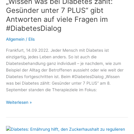
„Wissen was bei Diabetes zählt:
AID:
Gesünder unter 7 PLUS“ gibt
Antworten auf viele Fragen im
#DiabetesDialog
Allgemein
/
Elis
Frankfurt, 14.09.2022. Jeder Mensch mit Diabetes ist
einzigartig, jedes Leben anders. So ist auch die
Diabetesbehandlung ganz individuell – je nachdem, wie zum
Beispiel der Alltag der Betroffenen aussieht oder wie weit der
Diabetes fortgeschritten ist. Beim #DiabetesDialog „Wissen
was bei Diabetes zählt: Gesünder unter 7 PLUS“ am 8.
September standen die Therapieziele im Fokus:
„Wissen
Weiterlesen »
was
bei
Diabetes
zählt: