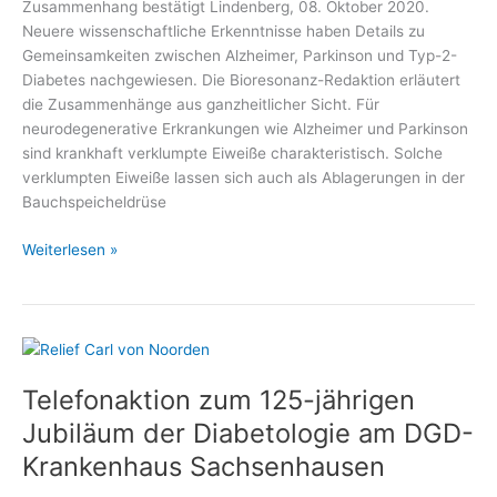
Zusammenhang bestätigt Lindenberg, 08. Oktober 2020.
Neuere wissenschaftliche Erkenntnisse haben Details zu
Gemeinsamkeiten zwischen Alzheimer, Parkinson und Typ-2-
Diabetes nachgewiesen. Die Bioresonanz-Redaktion erläutert
die Zusammenhänge aus ganzheitlicher Sicht. Für
neurodegenerative Erkrankungen wie Alzheimer und Parkinson
sind krankhaft verklumpte Eiweiße charakteristisch. Solche
verklumpten Eiweiße lassen sich auch als Ablagerungen in der
Bauchspeicheldrüse
Was
Weiterlesen »
Diabetes
und
Alzheimer
gemeinsam
haben
Telefonaktion zum 125-jährigen
Jubiläum der Diabetologie am DGD-
Krankenhaus Sachsenhausen