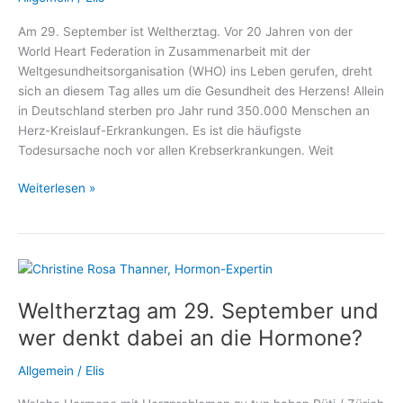
Sachsenhausen
Am 29. September ist Weltherztag. Vor 20 Jahren von der
World Heart Federation in Zusammenarbeit mit der
Weltgesundheitsorganisation (WHO) ins Leben gerufen, dreht
sich an diesem Tag alles um die Gesundheit des Herzens! Allein
in Deutschland sterben pro Jahr rund 350.000 Menschen an
Herz-Kreislauf-Erkrankungen. Es ist die häufigste
Todesursache noch vor allen Krebserkrankungen. Weit
Weltherztag:
Weiterlesen »
Wie
Defibrillatoren
Leben
retten!
Weltherztag am 29. September und
wer denkt dabei an die Hormone?
Allgemein
/
Elis