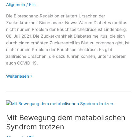
Allgemein
/
Elis
Die Bioresonanz-Redaktion erläutert Ursachen der
Zuckerkrankheit Bioresonanz-News: Warum Diabetes mellitus
nicht nur ein Problem der Bauchspeicheldrüse ist Lindenberg,
08. Juli 2021. Die Zuckerkrankheit Diabetes mellitus, die sich
durch einen erhöhten Zuckeranteil im Blut zu erkennen gibt, ist
nicht nur ein Problem der Bauchspeicheldrüse. Es gibt
zahlreiche Ursachen, die dazu führen können, unter anderem
auch COVID-19.
Warum
Weiterlesen »
Diabetes
mellitus
nicht
nur
ein
Mit Bewegung dem metabolischen
Problem
der
Syndrom trotzen
Bauchspeicheldrüse
ist