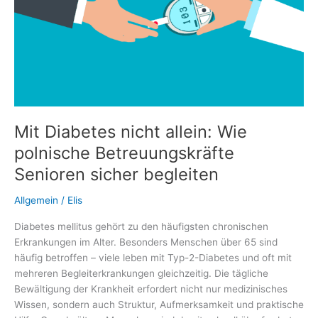
Mit Diabetes nicht allein: Wie
polnische Betreuungskräfte
Senioren sicher begleiten
Allgemein
/
Elis
Diabetes mellitus gehört zu den häufigsten chronischen
Erkrankungen im Alter. Besonders Menschen über 65 sind
häufig betroffen – viele leben mit Typ-2-Diabetes und oft mit
mehreren Begleiterkrankungen gleichzeitig. Die tägliche
Bewältigung der Krankheit erfordert nicht nur medizinisches
Wissen, sondern auch Struktur, Aufmerksamkeit und praktische