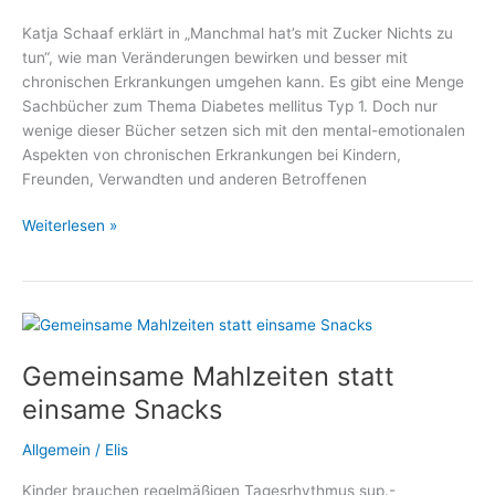
Katja Schaaf erklärt in „Manchmal hat’s mit Zucker Nichts zu
tun“, wie man Veränderungen bewirken und besser mit
chronischen Erkrankungen umgehen kann. Es gibt eine Menge
Sachbücher zum Thema Diabetes mellitus Typ 1. Doch nur
wenige dieser Bücher setzen sich mit den mental-emotionalen
Aspekten von chronischen Erkrankungen bei Kindern,
Freunden, Verwandten und anderen Betroffenen
Manchmal
Weiterlesen »
hat’s
mit
Zucker
Nichts
zu
Gemeinsame Mahlzeiten statt
tun
–
einsame Snacks
Ein
Plädoyer
Allgemein
/
Elis
für
Kinder brauchen regelmäßigen Tagesrhythmus sup.-
einen