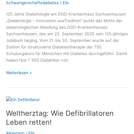
Schwangerschaftsdiabetes
/
Elis
125 Jahre Diabetologie am DGD-Krankenhaus Sachsenhausen
„Diabetologie – Innovation ausTradition“ lautet das Motto der
diabetologischen Abteilung des DGD-Krankenhauses
Sachsenhausen, das am 23. September 2020 sein 125-jähriges
Jubiläum beging. Vom 21. bis 30. September wurde auf der
Station für strukturierte Diabetestherapie der 750.
Schulungskurs für Menschen mit Diabetes durchgeführt. Damit
haben fast 7 500 Diabetiker von
Telefonaktion
Weiterlesen »
zum
125-
jährigen
Jubiläum
der
Weltherztag: Wie Defibrillatoren
Diabetologie
am
Leben retten!
DGD-
Krankenhaus
Allgemein
/
Elis