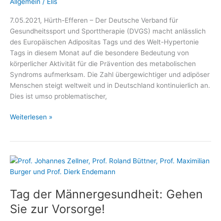
Allgemein
/
Elis
7.05.2021, Hürth-Efferen – Der Deutsche Verband für
Gesundheitssport und Sporttherapie (DVGS) macht anlässlich
des Europäischen Adipositas Tags und des Welt-Hypertonie
Tags in diesem Monat auf die besondere Bedeutung von
körperlicher Aktivität für die Prävention des metabolischen
Syndroms aufmerksam. Die Zahl übergewichtiger und adipöser
Menschen steigt weltweit und in Deutschland kontinuierlich an.
Dies ist umso problematischer,
Mit
Weiterlesen »
Bewegung
dem
metabolischen
Syndrom
trotzen
Tag der Männergesundheit: Gehen
Sie zur Vorsorge!