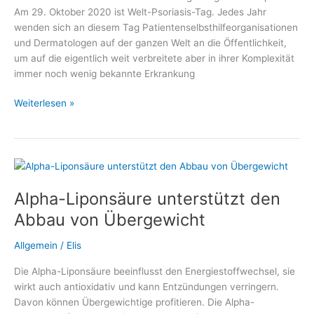
Am 29. Oktober 2020 ist Welt-Psoriasis-Tag. Jedes Jahr
wenden sich an diesem Tag Patientenselbsthilfeorganisationen
und Dermatologen auf der ganzen Welt an die Öffentlichkeit,
um auf die eigentlich weit verbreitete aber in ihrer Komplexität
immer noch wenig bekannte Erkrankung
Welt-
Weiterlesen »
Psoriasis-
Tag
2020
mit
großem
Alpha-Liponsäure unterstützt den
Informationsangebot
Abbau von Übergewicht
Allgemein
/
Elis
Die Alpha-Liponsäure beeinflusst den Energiestoffwechsel, sie
wirkt auch antioxidativ und kann Entzündungen verringern.
Davon können Übergewichtige profitieren. Die Alpha-