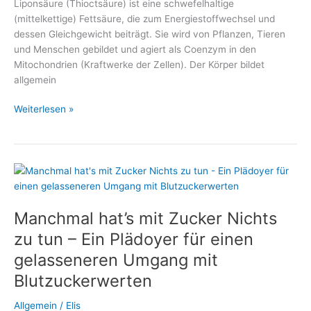
Liponsäure (Thioctsäure) ist eine schwefelhaltige
(mittelkettige) Fettsäure, die zum Energiestoffwechsel und
dessen Gleichgewicht beiträgt. Sie wird von Pflanzen, Tieren
und Menschen gebildet und agiert als Coenzym in den
Mitochondrien (Kraftwerke der Zellen). Der Körper bildet
allgemein
Alpha-
Weiterlesen »
Liponsäure
unterstützt
den
Abbau
von
Übergewicht
Manchmal hat’s mit Zucker Nichts
zu tun – Ein Plädoyer für einen
gelasseneren Umgang mit
Blutzuckerwerten
Allgemein
/
Elis