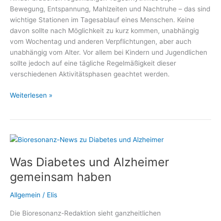
Bewegung, Entspannung, Mahlzeiten und Nachtruhe – das sind
gelasseneren
wichtige Stationen im Tagesablauf eines Menschen. Keine
Umgang
davon sollte nach Möglichkeit zu kurz kommen, unabhängig
mit
vom Wochentag und anderen Verpflichtungen, aber auch
Blutzuckerwerten
unabhängig vom Alter. Vor allem bei Kindern und Jugendlichen
sollte jedoch auf eine tägliche Regelmäßigkeit dieser
verschiedenen Aktivitätsphasen geachtet werden.
Gemeinsame
Weiterlesen »
Mahlzeiten
statt
einsame
Snacks
Was Diabetes und Alzheimer
gemeinsam haben
Allgemein
/
Elis
Die Bioresonanz-Redaktion sieht ganzheitlichen