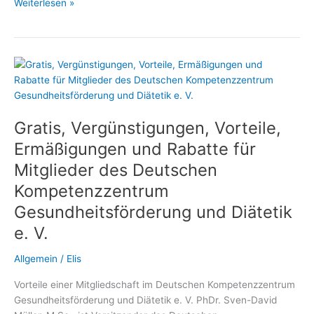
Diätassistenten
Weiterlesen »
und
Ernährungswissenschaftler
profitieren
von
der
Mitgliedschaft
im
Gratis, Vergünstigungen, Vorteile,
Deutschen
Kompetenzzentrum
Ermäßigungen und Rabatte für
Gesundheitsförderung
Mitglieder des Deutschen
und
Kompetenzzentrum
Diätetik
Gesundheitsförderung und Diätetik
e. V.
Allgemein
/
Elis
Vorteile einer Mitgliedschaft im Deutschen Kompetenzzentrum
Gesundheitsförderung und Diätetik e. V. PhDr. Sven-David