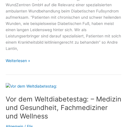
WundZentren GmbH auf die Relevanz einer spezialisierten
ambulanten Wundbehandlung beim Diabetischen Fußsyndrom
aufmerksam. “Patienten mit chronischen und schwer heilenden
Wunden, wie beispielsweise Diabetischen Fuß, haben meist
einen langen Leidensweg hinter sich. Wir als
Leistungserbringer sind darauf spezialisiert, Patienten mit solch
einem Krankheitsbild leitliniengerecht zu behandeln” so Andre
Lantin,
Weltdiabetestag:
Weiterlesen »
Wundbehandlung
bei
Diabetischem
Fußsyndrom
Vor dem Weltdiabetestag: – Medizin
und Gesundheit, Fachmediziner
und Wellness
Allgemein
/
Elis