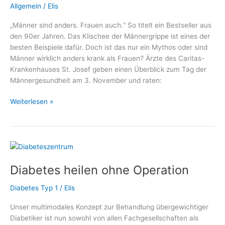
Allgemein
/
Elis
„Männer sind anders. Frauen auch.“ So titelt ein Bestseller aus
den 90er Jahren. Das Klischee der Männergrippe ist eines der
besten Beispiele dafür. Doch ist das nur ein Mythos oder sind
Männer wirklich anders krank als Frauen? Ärzte des Caritas-
Krankenhauses St. Josef geben einen Überblick zum Tag der
Männergesundheit am 3. November und raten:
Tag
Weiterlesen »
der
Männergesundheit:
Gehen
Sie
zur
Diabetes heilen ohne Operation
Vorsorge!
Diabetes Typ 1
/
Elis
Unser multimodales Konzept zur Behandlung übergewichtiger
Diabetiker ist nun sowohl von allen Fachgesellschaften als