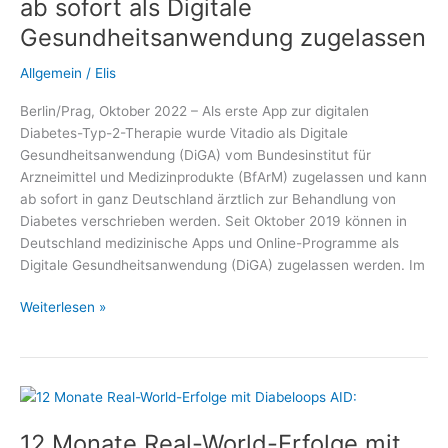
ab sofort als Digitale
System
Gesundheitsanwendung zugelassen
Allgemein
/
Elis
Berlin/Prag, Oktober 2022 – Als erste App zur digitalen
Diabetes-Typ-2-Therapie wurde Vitadio als Digitale
Gesundheitsanwendung (DiGA) vom Bundesinstitut für
Arzneimittel und Medizinprodukte (BfArM) zugelassen und kann
ab sofort in ganz Deutschland ärztlich zur Behandlung von
Diabetes verschrieben werden. Seit Oktober 2019 können in
Deutschland medizinische Apps und Online-Programme als
Digitale Gesundheitsanwendung (DiGA) zugelassen werden. Im
Diabetes-
Weiterlesen »
App
auf
Rezept:
Vitadio
ab
12 Monate Real-World-Erfolge mit
sofort