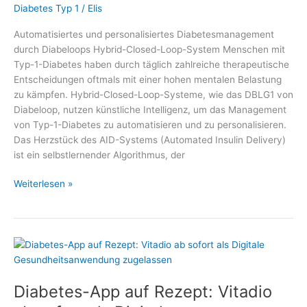
Diabetes Typ 1
/
Elis
Automatisiertes und personalisiertes Diabetesmanagement
durch Diabeloops Hybrid-Closed-Loop-System Menschen mit
Typ-1-Diabetes haben durch täglich zahlreiche therapeutische
Entscheidungen oftmals mit einer hohen mentalen Belastung
zu kämpfen. Hybrid-Closed-Loop-Systeme, wie das DBLG1 von
Diabeloop, nutzen künstliche Intelligenz, um das Management
von Typ-1-Diabetes zu automatisieren und zu personalisieren.
Das Herzstück des AID-Systems (Automated Insulin Delivery)
ist ein selbstlernender Algorithmus, der
Automatisiertes
Weiterlesen »
und
personalisiertes
Diabetesmanagement
durch
Diabeloops
Hybrid-
Diabetes-App auf Rezept: Vitadio
Closed-
Loop-