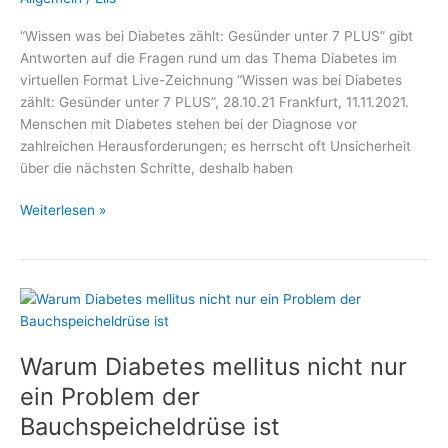
“Wissen was bei Diabetes zählt: Gesünder unter 7 PLUS” gibt
Antworten auf die Fragen rund um das Thema Diabetes im
virtuellen Format Live-Zeichnung “Wissen was bei Diabetes
zählt: Gesünder unter 7 PLUS”, 28.10.21 Frankfurt, 11.11.2021.
Menschen mit Diabetes stehen bei der Diagnose vor
zahlreichen Herausforderungen; es herrscht oft Unsicherheit
über die nächsten Schritte, deshalb haben
Vor
Weiterlesen »
dem
Weltdiabetestag:
–
Medizin
und
Gesundheit,
Warum Diabetes mellitus nicht nur
Fachmediziner
und
ein Problem der
Wellness
Bauchspeicheldrüse ist