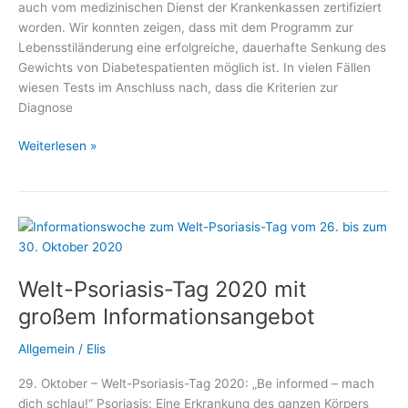
auch vom medizinischen Dienst der Krankenkassen zertifiziert
worden. Wir konnten zeigen, dass mit dem Programm zur
Lebensstiländerung eine erfolgreiche, dauerhafte Senkung des
Gewichts von Diabetespatienten möglich ist. In vielen Fällen
wiesen Tests im Anschluss nach, dass die Kriterien zur
Diagnose
Diabetes
Weiterlesen »
heilen
ohne
Operation
Welt-Psoriasis-Tag 2020 mit
großem Informationsangebot
Allgemein
/
Elis
29. Oktober – Welt-Psoriasis-Tag 2020: „Be informed – mach
dich schlau!“ Psoriasis: Eine Erkrankung des ganzen Körpers