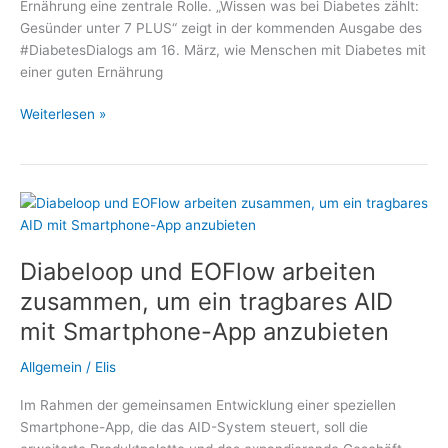
Ernährung eine zentrale Rolle. „Wissen was bei Diabetes zählt:
Gesünder unter 7 PLUS“ zeigt in der kommenden Ausgabe des
#DiabetesDialogs am 16. März, wie Menschen mit Diabetes mit
einer guten Ernährung
Mit
Weiterlesen »
Diabetes
ein
gutes
Leben
führen
–
Diabeloop und EOFlow arbeiten
Thema
im
zusammen, um ein tragbares AID
#DiabetesDialog:
mit Smartphone-App anzubieten
Welche
Rolle
Allgemein
/
Elis
spielt
die
Im Rahmen der gemeinsamen Entwicklung einer speziellen
Ernährung?
Smartphone-App, die das AID-System steuert, soll die