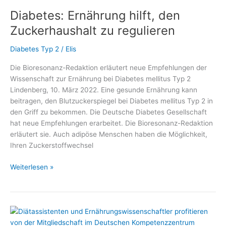
Gesünder
Diabetes: Ernährung hilft, den
unter
7
Zuckerhaushalt zu regulieren
PLUS“
gibt
Diabetes Typ 2
/
Elis
Antworten
Die Bioresonanz-Redaktion erläutert neue Empfehlungen der
auf
Wissenschaft zur Ernährung bei Diabetes mellitus Typ 2
viele
Lindenberg, 10. März 2022. Eine gesunde Ernährung kann
Fragen
beitragen, den Blutzuckerspiegel bei Diabetes mellitus Typ 2 in
im
den Griff zu bekommen. Die Deutsche Diabetes Gesellschaft
#DiabetesDialog
hat neue Empfehlungen erarbeitet. Die Bioresonanz-Redaktion
erläutert sie. Auch adipöse Menschen haben die Möglichkeit,
Ihren Zuckerstoffwechsel
Diabetes:
Weiterlesen »
Ernährung
hilft,
den
Zuckerhaushalt
zu