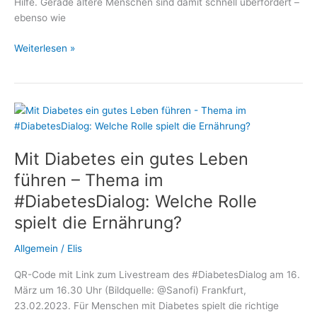
Hilfe. Gerade ältere Menschen sind damit schnell überfordert –
ebenso wie
Mit
Weiterlesen »
Diabetes
nicht
allein:
Wie
polnische
Betreuungskräfte
Mit Diabetes ein gutes Leben
Senioren
sicher
führen – Thema im
begleiten
#DiabetesDialog: Welche Rolle
spielt die Ernährung?
Allgemein
/
Elis
QR-Code mit Link zum Livestream des #DiabetesDialog am 16.
März um 16.30 Uhr (Bildquelle: @Sanofi) Frankfurt,
23.02.2023. Für Menschen mit Diabetes spielt die richtige