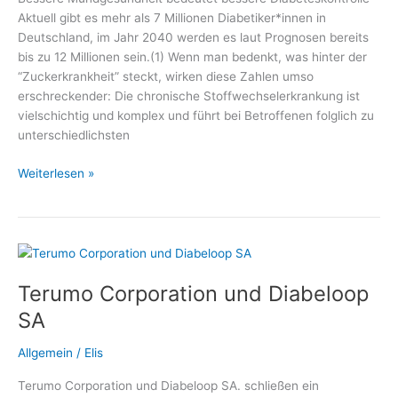
Diätetik
Aktuell gibt es mehr als 7 Millionen Diabetiker*innen in
e.
Deutschland, im Jahr 2040 werden es laut Prognosen bereits
V.
bis zu 12 Millionen sein.(1) Wenn man bedenkt, was hinter der
“Zuckerkrankheit” steckt, wirken diese Zahlen umso
erschreckender: Die chronische Stoffwechselerkrankung ist
vielschichtig und komplex und führt bei Betroffenen folglich zu
unterschiedlichsten
Spezielle
Weiterlesen »
Mundpflege
bei
Diabetes
–
Medizin
Terumo Corporation und Diabeloop
und
Gesundheit,
SA
Fachmediziner
und
Allgemein
/
Elis
Wellness
Terumo Corporation und Diabeloop SA. schließen ein