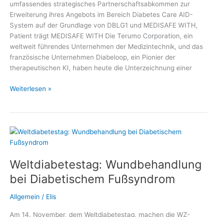
umfassendes strategisches Partnerschaftsabkommen zur
Erweiterung ihres Angebots im Bereich Diabetes Care AID-
System auf der Grundlage von DBLG1 und MEDISAFE WITH,
Patient trägt MEDISAFE WITH Die Terumo Corporation, ein
weltweit führendes Unternehmen der Medizintechnik, und das
französische Unternehmen Diabeloop, ein Pionier der
therapeutischen KI, haben heute die Unterzeichnung einer
Terumo
Weiterlesen »
Corporation
und
Diabeloop
SA
Weltdiabetestag: Wundbehandlung
bei Diabetischem Fußsyndrom
Allgemein
/
Elis
Am 14. November, dem Weltdiabetestag, machen die WZ-