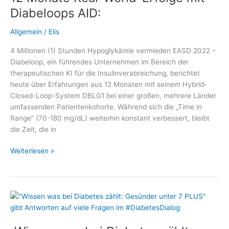
als
Diabeloops AID:
Digitale
Gesundheitsanwendung
Allgemein
/
Elis
zugelassen
4 Millionen (1) Stunden Hypoglykämie vermieden EASD 2022 –
Diabeloop, ein führendes Unternehmen im Bereich der
therapeutischen KI für die Insulinverabreichung, berichtet
heute über Erfahrungen aus 12 Monaten mit seinem Hybrid-
Closed-Loop-System DBLG1 bei einer großen, mehrere Länder
umfassenden Patientenkohorte. Während sich die „Time in
Range“ (70-180 mg/dL) weiterhin konstant verbessert, bleibt
die Zeit, die in
12
Weiterlesen »
Monate
Real-
World-
Erfolge
mit
Diabeloops