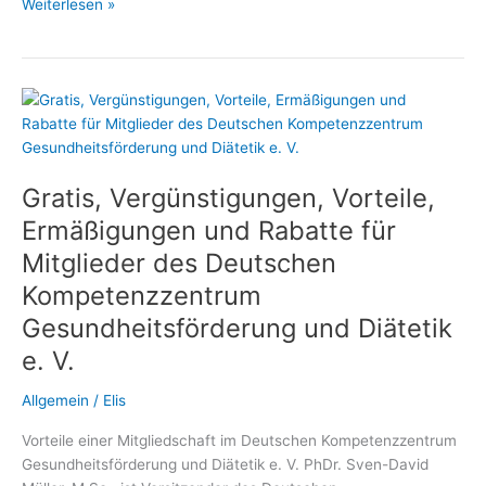
Diätassistenten
Weiterlesen »
und
Ernährungswissenschaftler
profitieren
von
der
Mitgliedschaft
im
Gratis, Vergünstigungen, Vorteile,
Deutschen
Kompetenzzentrum
Ermäßigungen und Rabatte für
Gesundheitsförderung
Mitglieder des Deutschen
und
Kompetenzzentrum
Diätetik
Gesundheitsförderung und Diätetik
e. V.
Allgemein
/
Elis
Vorteile einer Mitgliedschaft im Deutschen Kompetenzzentrum
Gesundheitsförderung und Diätetik e. V. PhDr. Sven-David