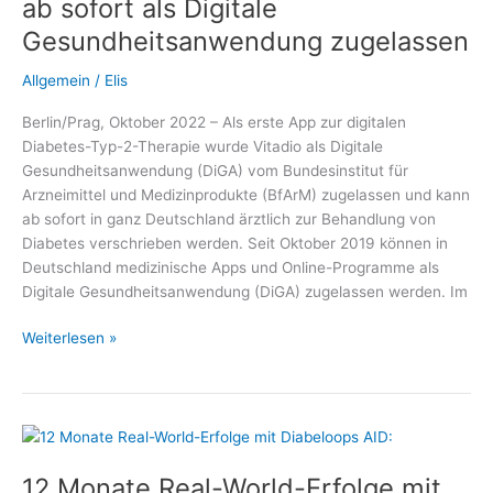
ab sofort als Digitale
System
Gesundheitsanwendung zugelassen
Allgemein
/
Elis
Berlin/Prag, Oktober 2022 – Als erste App zur digitalen
Diabetes-Typ-2-Therapie wurde Vitadio als Digitale
Gesundheitsanwendung (DiGA) vom Bundesinstitut für
Arzneimittel und Medizinprodukte (BfArM) zugelassen und kann
ab sofort in ganz Deutschland ärztlich zur Behandlung von
Diabetes verschrieben werden. Seit Oktober 2019 können in
Deutschland medizinische Apps und Online-Programme als
Digitale Gesundheitsanwendung (DiGA) zugelassen werden. Im
Diabetes-
Weiterlesen »
App
auf
Rezept:
Vitadio
ab
12 Monate Real-World-Erfolge mit
sofort