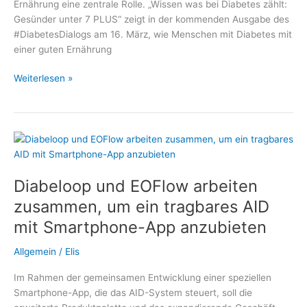
Ernährung eine zentrale Rolle. „Wissen was bei Diabetes zählt:
Gesünder unter 7 PLUS“ zeigt in der kommenden Ausgabe des
#DiabetesDialogs am 16. März, wie Menschen mit Diabetes mit
einer guten Ernährung
Mit
Weiterlesen »
Diabetes
ein
gutes
Leben
führen
–
Diabeloop und EOFlow arbeiten
Thema
im
zusammen, um ein tragbares AID
#DiabetesDialog:
mit Smartphone-App anzubieten
Welche
Rolle
Allgemein
/
Elis
spielt
die
Im Rahmen der gemeinsamen Entwicklung einer speziellen
Ernährung?
Smartphone-App, die das AID-System steuert, soll die