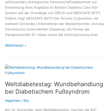
umfassendes strategisches Partnerschaftsabkommen zur
Erweiterung ihres Angebots im Bereich Diabetes Care AID-
System auf der Grundlage von DBLG1 und MEDISAFE WITH,
Patient trägt MEDISAFE WITH Die Terumo Corporation, ein
weltweit führendes Unternehmen der Medizintechnik, und das
französische Unternehmen Diabeloop, ein Pionier der
therapeutischen KI, haben heute die Unterzeichnung einer
Terumo
Weiterlesen »
Corporation
und
Diabeloop
SA
Weltdiabetestag: Wundbehandlung
bei Diabetischem Fußsyndrom
Allgemein
/
Elis
Am 14. November, dem Weltdiabetestag, machen die WZ-