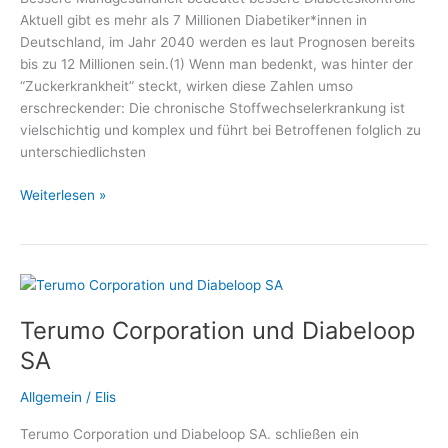
Diätetik
Aktuell gibt es mehr als 7 Millionen Diabetiker*innen in
e.
Deutschland, im Jahr 2040 werden es laut Prognosen bereits
V.
bis zu 12 Millionen sein.(1) Wenn man bedenkt, was hinter der
“Zuckerkrankheit” steckt, wirken diese Zahlen umso
erschreckender: Die chronische Stoffwechselerkrankung ist
vielschichtig und komplex und führt bei Betroffenen folglich zu
unterschiedlichsten
Spezielle
Weiterlesen »
Mundpflege
bei
Diabetes
–
Medizin
Terumo Corporation und Diabeloop
und
Gesundheit,
SA
Fachmediziner
und
Allgemein
/
Elis
Wellness
Terumo Corporation und Diabeloop SA. schließen ein