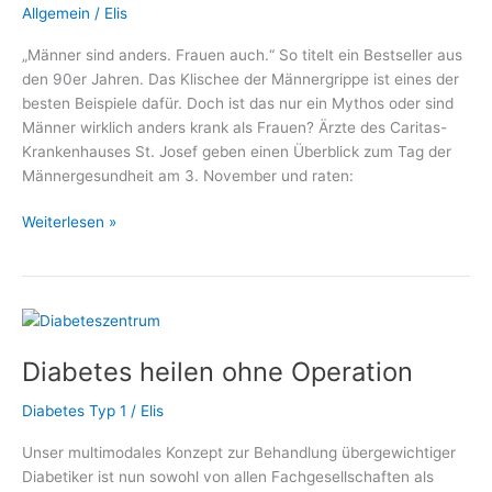
Allgemein
/
Elis
„Männer sind anders. Frauen auch.“ So titelt ein Bestseller aus
den 90er Jahren. Das Klischee der Männergrippe ist eines der
besten Beispiele dafür. Doch ist das nur ein Mythos oder sind
Männer wirklich anders krank als Frauen? Ärzte des Caritas-
Krankenhauses St. Josef geben einen Überblick zum Tag der
Männergesundheit am 3. November und raten:
Tag
Weiterlesen »
der
Männergesundheit:
Gehen
Sie
zur
Diabetes heilen ohne Operation
Vorsorge!
Diabetes Typ 1
/
Elis
Unser multimodales Konzept zur Behandlung übergewichtiger
Diabetiker ist nun sowohl von allen Fachgesellschaften als