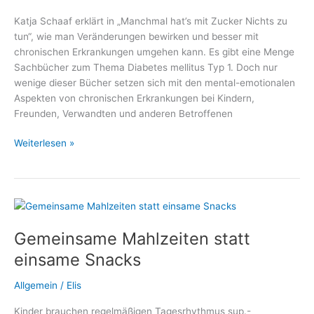
Katja Schaaf erklärt in „Manchmal hat’s mit Zucker Nichts zu
tun“, wie man Veränderungen bewirken und besser mit
chronischen Erkrankungen umgehen kann. Es gibt eine Menge
Sachbücher zum Thema Diabetes mellitus Typ 1. Doch nur
wenige dieser Bücher setzen sich mit den mental-emotionalen
Aspekten von chronischen Erkrankungen bei Kindern,
Freunden, Verwandten und anderen Betroffenen
Manchmal
Weiterlesen »
hat’s
mit
Zucker
Nichts
zu
Gemeinsame Mahlzeiten statt
tun
–
einsame Snacks
Ein
Plädoyer
Allgemein
/
Elis
für
Kinder brauchen regelmäßigen Tagesrhythmus sup.-
einen