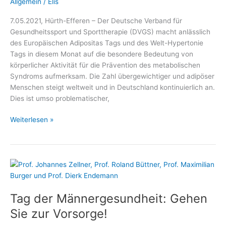
Allgemein
/
Elis
7.05.2021, Hürth-Efferen – Der Deutsche Verband für
Gesundheitssport und Sporttherapie (DVGS) macht anlässlich
des Europäischen Adipositas Tags und des Welt-Hypertonie
Tags in diesem Monat auf die besondere Bedeutung von
körperlicher Aktivität für die Prävention des metabolischen
Syndroms aufmerksam. Die Zahl übergewichtiger und adipöser
Menschen steigt weltweit und in Deutschland kontinuierlich an.
Dies ist umso problematischer,
Mit
Weiterlesen »
Bewegung
dem
metabolischen
Syndrom
trotzen
Tag der Männergesundheit: Gehen
Sie zur Vorsorge!