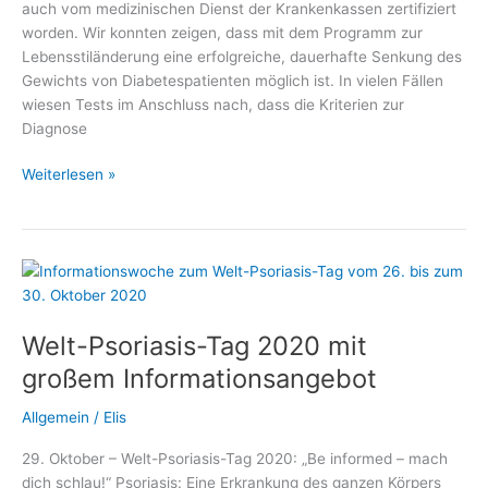
auch vom medizinischen Dienst der Krankenkassen zertifiziert
worden. Wir konnten zeigen, dass mit dem Programm zur
Lebensstiländerung eine erfolgreiche, dauerhafte Senkung des
Gewichts von Diabetespatienten möglich ist. In vielen Fällen
wiesen Tests im Anschluss nach, dass die Kriterien zur
Diagnose
Diabetes
Weiterlesen »
heilen
ohne
Operation
Welt-Psoriasis-Tag 2020 mit
großem Informationsangebot
Allgemein
/
Elis
29. Oktober – Welt-Psoriasis-Tag 2020: „Be informed – mach
dich schlau!“ Psoriasis: Eine Erkrankung des ganzen Körpers