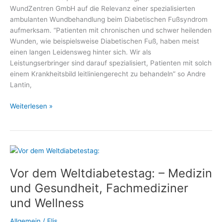
WundZentren GmbH auf die Relevanz einer spezialisierten
ambulanten Wundbehandlung beim Diabetischen Fußsyndrom
aufmerksam. “Patienten mit chronischen und schwer heilenden
Wunden, wie beispielsweise Diabetischen Fuß, haben meist
einen langen Leidensweg hinter sich. Wir als
Leistungserbringer sind darauf spezialisiert, Patienten mit solch
einem Krankheitsbild leitliniengerecht zu behandeln” so Andre
Lantin,
Weltdiabetestag:
Weiterlesen »
Wundbehandlung
bei
Diabetischem
Fußsyndrom
Vor dem Weltdiabetestag: – Medizin
und Gesundheit, Fachmediziner
und Wellness
Allgemein
/
Elis