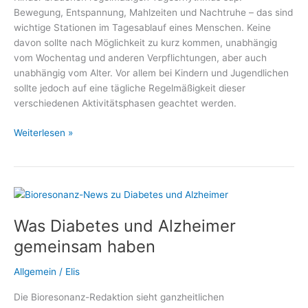
Bewegung, Entspannung, Mahlzeiten und Nachtruhe – das sind
gelasseneren
wichtige Stationen im Tagesablauf eines Menschen. Keine
Umgang
davon sollte nach Möglichkeit zu kurz kommen, unabhängig
mit
vom Wochentag und anderen Verpflichtungen, aber auch
Blutzuckerwerten
unabhängig vom Alter. Vor allem bei Kindern und Jugendlichen
sollte jedoch auf eine tägliche Regelmäßigkeit dieser
verschiedenen Aktivitätsphasen geachtet werden.
Gemeinsame
Weiterlesen »
Mahlzeiten
statt
einsame
Snacks
Was Diabetes und Alzheimer
gemeinsam haben
Allgemein
/
Elis
Die Bioresonanz-Redaktion sieht ganzheitlichen