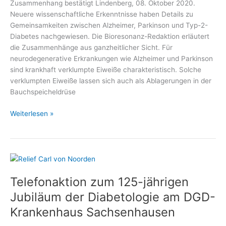
Zusammenhang bestätigt Lindenberg, 08. Oktober 2020.
Neuere wissenschaftliche Erkenntnisse haben Details zu
Gemeinsamkeiten zwischen Alzheimer, Parkinson und Typ-2-
Diabetes nachgewiesen. Die Bioresonanz-Redaktion erläutert
die Zusammenhänge aus ganzheitlicher Sicht. Für
neurodegenerative Erkrankungen wie Alzheimer und Parkinson
sind krankhaft verklumpte Eiweiße charakteristisch. Solche
verklumpten Eiweiße lassen sich auch als Ablagerungen in der
Bauchspeicheldrüse
Was
Weiterlesen »
Diabetes
und
Alzheimer
gemeinsam
haben
Telefonaktion zum 125-jährigen
Jubiläum der Diabetologie am DGD-
Krankenhaus Sachsenhausen