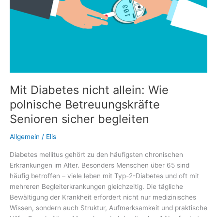
Mit Diabetes nicht allein: Wie
polnische Betreuungskräfte
Senioren sicher begleiten
Allgemein
/
Elis
Diabetes mellitus gehört zu den häufigsten chronischen
Erkrankungen im Alter. Besonders Menschen über 65 sind
häufig betroffen – viele leben mit Typ-2-Diabetes und oft mit
mehreren Begleiterkrankungen gleichzeitig. Die tägliche
Bewältigung der Krankheit erfordert nicht nur medizinisches
Wissen, sondern auch Struktur, Aufmerksamkeit und praktische