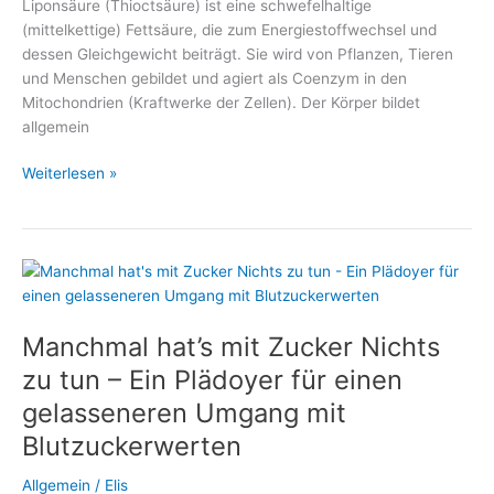
Liponsäure (Thioctsäure) ist eine schwefelhaltige
(mittelkettige) Fettsäure, die zum Energiestoffwechsel und
dessen Gleichgewicht beiträgt. Sie wird von Pflanzen, Tieren
und Menschen gebildet und agiert als Coenzym in den
Mitochondrien (Kraftwerke der Zellen). Der Körper bildet
allgemein
Alpha-
Weiterlesen »
Liponsäure
unterstützt
den
Abbau
von
Übergewicht
Manchmal hat’s mit Zucker Nichts
zu tun – Ein Plädoyer für einen
gelasseneren Umgang mit
Blutzuckerwerten
Allgemein
/
Elis