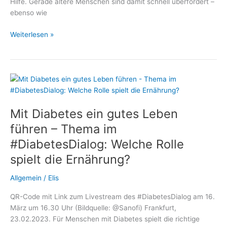
Hilfe. Gerade ältere Menschen sind damit schnell überfordert –
ebenso wie
Mit
Weiterlesen »
Diabetes
nicht
allein:
Wie
polnische
Betreuungskräfte
Mit Diabetes ein gutes Leben
Senioren
sicher
führen – Thema im
begleiten
#DiabetesDialog: Welche Rolle
spielt die Ernährung?
Allgemein
/
Elis
QR-Code mit Link zum Livestream des #DiabetesDialog am 16.
März um 16.30 Uhr (Bildquelle: @Sanofi) Frankfurt,
23.02.2023. Für Menschen mit Diabetes spielt die richtige