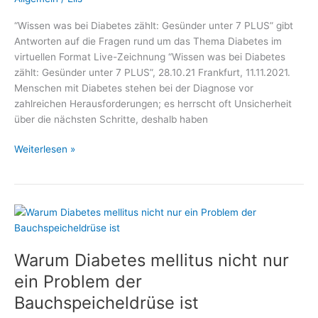
“Wissen was bei Diabetes zählt: Gesünder unter 7 PLUS” gibt
Antworten auf die Fragen rund um das Thema Diabetes im
virtuellen Format Live-Zeichnung “Wissen was bei Diabetes
zählt: Gesünder unter 7 PLUS”, 28.10.21 Frankfurt, 11.11.2021.
Menschen mit Diabetes stehen bei der Diagnose vor
zahlreichen Herausforderungen; es herrscht oft Unsicherheit
über die nächsten Schritte, deshalb haben
Vor
Weiterlesen »
dem
Weltdiabetestag:
–
Medizin
und
Gesundheit,
Warum Diabetes mellitus nicht nur
Fachmediziner
und
ein Problem der
Wellness
Bauchspeicheldrüse ist