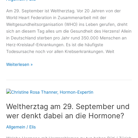
Sachsenhausen
Am 29. September ist Weltherztag. Vor 20 Jahren von der
World Heart Federation in Zusammenarbeit mit der
Weltgesundheitsorganisation (WHO) ins Leben gerufen, dreht
sich an diesem Tag alles um die Gesundheit des Herzens! Allein
in Deutschland sterben pro Jahr rund 350.000 Menschen an
Herz-Kreislauf-Erkrankungen. Es ist die häufigste
Todesursache noch vor allen Krebserkrankungen. Weit
Weltherztag:
Weiterlesen »
Wie
Defibrillatoren
Leben
retten!
Weltherztag am 29. September und
wer denkt dabei an die Hormone?
Allgemein
/
Elis