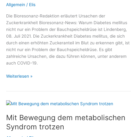
Allgemein
/
Elis
Die Bioresonanz-Redaktion erläutert Ursachen der
Zuckerkrankheit Bioresonanz-News: Warum Diabetes mellitus
nicht nur ein Problem der Bauchspeicheldrüse ist Lindenberg,
08. Juli 2021. Die Zuckerkrankheit Diabetes mellitus, die sich
durch einen erhöhten Zuckeranteil im Blut zu erkennen gibt, ist
nicht nur ein Problem der Bauchspeicheldrüse. Es gibt
zahlreiche Ursachen, die dazu führen können, unter anderem
auch COVID-19.
Warum
Weiterlesen »
Diabetes
mellitus
nicht
nur
ein
Mit Bewegung dem metabolischen
Problem
der
Syndrom trotzen
Bauchspeicheldrüse
ist