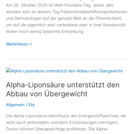
Am 29. Oktober 2020 ist Welt-Psoriasis-Tag. Jedes Jahr
wenden sich an diesem Tag Patientenselbsthilfeorganisationen
und Dermatologen auf der ganzen Welt an die Öffentlichkeit,
um auf die eigentlich weit verbreitete aber in ihrer Komplexität
immer noch wenig bekannte Erkrankung
Welt-
Weiterlesen »
Psoriasis-
Tag
2020
mit
großem
Alpha-Liponsäure unterstützt den
Informationsangebot
Abbau von Übergewicht
Allgemein
/
Elis
Die Alpha-Liponsäure beeinflusst den Energiestoffwechsel, sie
wirkt auch antioxidativ und kann Entzündungen verringern.
Davon können Übergewichtige profitieren. Die Alpha-