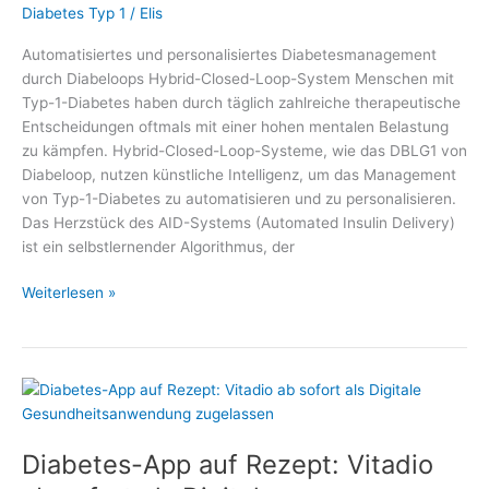
Diabetes Typ 1
/
Elis
Automatisiertes und personalisiertes Diabetesmanagement
durch Diabeloops Hybrid-Closed-Loop-System Menschen mit
Typ-1-Diabetes haben durch täglich zahlreiche therapeutische
Entscheidungen oftmals mit einer hohen mentalen Belastung
zu kämpfen. Hybrid-Closed-Loop-Systeme, wie das DBLG1 von
Diabeloop, nutzen künstliche Intelligenz, um das Management
von Typ-1-Diabetes zu automatisieren und zu personalisieren.
Das Herzstück des AID-Systems (Automated Insulin Delivery)
ist ein selbstlernender Algorithmus, der
Automatisiertes
Weiterlesen »
und
personalisiertes
Diabetesmanagement
durch
Diabeloops
Hybrid-
Diabetes-App auf Rezept: Vitadio
Closed-
Loop-