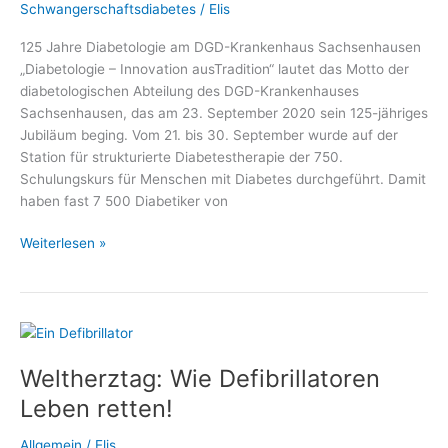
Schwangerschaftsdiabetes
/
Elis
125 Jahre Diabetologie am DGD-Krankenhaus Sachsenhausen
„Diabetologie – Innovation ausTradition“ lautet das Motto der
diabetologischen Abteilung des DGD-Krankenhauses
Sachsenhausen, das am 23. September 2020 sein 125-jähriges
Jubiläum beging. Vom 21. bis 30. September wurde auf der
Station für strukturierte Diabetestherapie der 750.
Schulungskurs für Menschen mit Diabetes durchgeführt. Damit
haben fast 7 500 Diabetiker von
Telefonaktion
Weiterlesen »
zum
125-
jährigen
Jubiläum
der
Weltherztag: Wie Defibrillatoren
Diabetologie
am
Leben retten!
DGD-
Krankenhaus
Allgemein
/
Elis