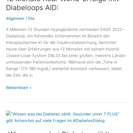
als
Diabeloops AID:
Digitale
Gesundheitsanwendung
Allgemein
/
Elis
zugelassen
4 Millionen (1) Stunden Hypoglykämie vermieden EASD 2022 –
Diabeloop, ein führendes Unternehmen im Bereich der
therapeutischen KI für die Insulinverabreichung, berichtet
heute über Erfahrungen aus 12 Monaten mit seinem Hybrid-
Closed-Loop-System DBLG1 bei einer großen, mehrere Länder
umfassenden Patientenkohorte. Während sich die „Time in
Range“ (70-180 mg/dL) weiterhin konstant verbessert, bleibt
die Zeit, die in
12
Weiterlesen »
Monate
Real-
World-
Erfolge
mit
Diabeloops