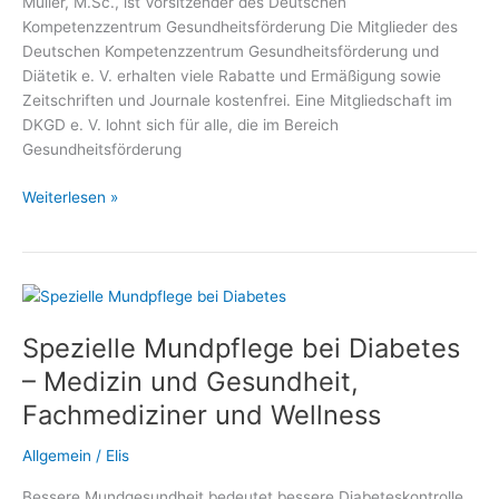
Müller, M.Sc., ist Vorsitzender des Deutschen
Kompetenzzentrum Gesundheitsförderung Die Mitglieder des
Deutschen Kompetenzzentrum Gesundheitsförderung und
Diätetik e. V. erhalten viele Rabatte und Ermäßigung sowie
Zeitschriften und Journale kostenfrei. Eine Mitgliedschaft im
DKGD e. V. lohnt sich für alle, die im Bereich
Gesundheitsförderung
Gratis,
Weiterlesen »
Vergünstigungen,
Vorteile,
Ermäßigungen
und
Rabatte
Spezielle Mundpflege bei Diabetes
für
Mitglieder
– Medizin und Gesundheit,
des
Fachmediziner und Wellness
Deutschen
Kompetenzzentrum
Allgemein
/
Elis
Gesundheitsförderung
und
Bessere Mundgesundheit bedeutet bessere Diabeteskontrolle