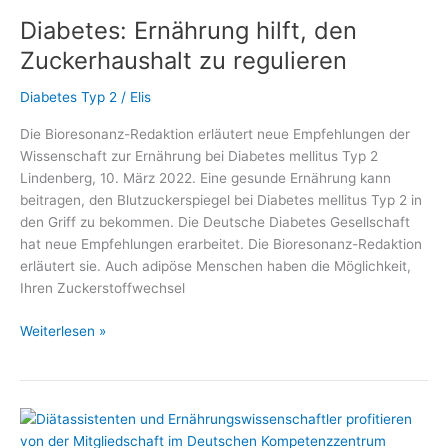
Gesünder
Diabetes: Ernährung hilft, den
unter
7
Zuckerhaushalt zu regulieren
PLUS“
gibt
Diabetes Typ 2
/
Elis
Antworten
Die Bioresonanz-Redaktion erläutert neue Empfehlungen der
auf
Wissenschaft zur Ernährung bei Diabetes mellitus Typ 2
viele
Lindenberg, 10. März 2022. Eine gesunde Ernährung kann
Fragen
beitragen, den Blutzuckerspiegel bei Diabetes mellitus Typ 2 in
im
den Griff zu bekommen. Die Deutsche Diabetes Gesellschaft
#DiabetesDialog
hat neue Empfehlungen erarbeitet. Die Bioresonanz-Redaktion
erläutert sie. Auch adipöse Menschen haben die Möglichkeit,
Ihren Zuckerstoffwechsel
Diabetes:
Weiterlesen »
Ernährung
hilft,
den
Zuckerhaushalt
zu