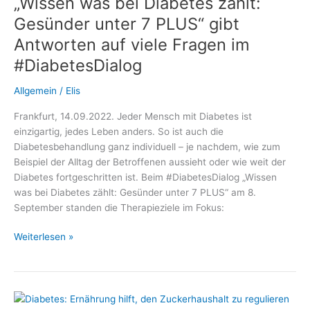
„Wissen was bei Diabetes zählt:
AID:
Gesünder unter 7 PLUS“ gibt
Antworten auf viele Fragen im
#DiabetesDialog
Allgemein
/
Elis
Frankfurt, 14.09.2022. Jeder Mensch mit Diabetes ist
einzigartig, jedes Leben anders. So ist auch die
Diabetesbehandlung ganz individuell – je nachdem, wie zum
Beispiel der Alltag der Betroffenen aussieht oder wie weit der
Diabetes fortgeschritten ist. Beim #DiabetesDialog „Wissen
was bei Diabetes zählt: Gesünder unter 7 PLUS“ am 8.
September standen die Therapieziele im Fokus:
„Wissen
Weiterlesen »
was
bei
Diabetes
zählt: