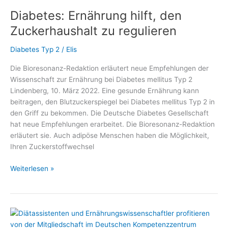
Gesünder
Diabetes: Ernährung hilft, den
unter
7
Zuckerhaushalt zu regulieren
PLUS“
gibt
Diabetes Typ 2
/
Elis
Antworten
Die Bioresonanz-Redaktion erläutert neue Empfehlungen der
auf
Wissenschaft zur Ernährung bei Diabetes mellitus Typ 2
viele
Lindenberg, 10. März 2022. Eine gesunde Ernährung kann
Fragen
beitragen, den Blutzuckerspiegel bei Diabetes mellitus Typ 2 in
im
den Griff zu bekommen. Die Deutsche Diabetes Gesellschaft
#DiabetesDialog
hat neue Empfehlungen erarbeitet. Die Bioresonanz-Redaktion
erläutert sie. Auch adipöse Menschen haben die Möglichkeit,
Ihren Zuckerstoffwechsel
Diabetes:
Weiterlesen »
Ernährung
hilft,
den
Zuckerhaushalt
zu