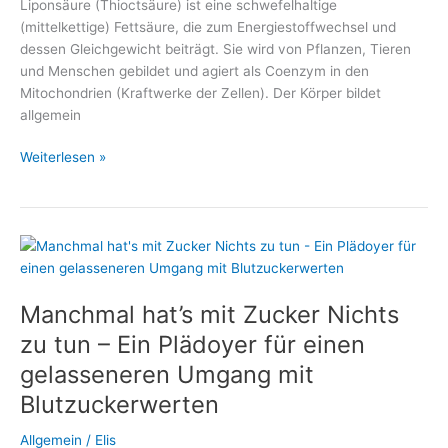
Liponsäure (Thioctsäure) ist eine schwefelhaltige
(mittelkettige) Fettsäure, die zum Energiestoffwechsel und
dessen Gleichgewicht beiträgt. Sie wird von Pflanzen, Tieren
und Menschen gebildet und agiert als Coenzym in den
Mitochondrien (Kraftwerke der Zellen). Der Körper bildet
allgemein
Alpha-
Weiterlesen »
Liponsäure
unterstützt
den
Abbau
von
Übergewicht
Manchmal hat’s mit Zucker Nichts
zu tun – Ein Plädoyer für einen
gelasseneren Umgang mit
Blutzuckerwerten
Allgemein
/
Elis