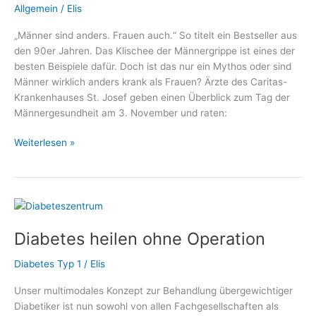
Allgemein
/
Elis
„Männer sind anders. Frauen auch.“ So titelt ein Bestseller aus
den 90er Jahren. Das Klischee der Männergrippe ist eines der
besten Beispiele dafür. Doch ist das nur ein Mythos oder sind
Männer wirklich anders krank als Frauen? Ärzte des Caritas-
Krankenhauses St. Josef geben einen Überblick zum Tag der
Männergesundheit am 3. November und raten:
Tag
Weiterlesen »
der
Männergesundheit:
Gehen
Sie
zur
Diabetes heilen ohne Operation
Vorsorge!
Diabetes Typ 1
/
Elis
Unser multimodales Konzept zur Behandlung übergewichtiger
Diabetiker ist nun sowohl von allen Fachgesellschaften als