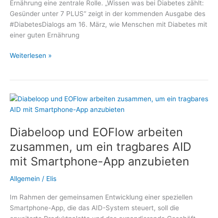
Ernährung eine zentrale Rolle. „Wissen was bei Diabetes zählt:
Gesünder unter 7 PLUS“ zeigt in der kommenden Ausgabe des
#DiabetesDialogs am 16. März, wie Menschen mit Diabetes mit
einer guten Ernährung
Mit
Weiterlesen »
Diabetes
ein
gutes
Leben
führen
–
Diabeloop und EOFlow arbeiten
Thema
im
zusammen, um ein tragbares AID
#DiabetesDialog:
mit Smartphone-App anzubieten
Welche
Rolle
Allgemein
/
Elis
spielt
die
Im Rahmen der gemeinsamen Entwicklung einer speziellen
Ernährung?
Smartphone-App, die das AID-System steuert, soll die