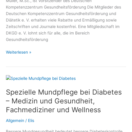
Müller, M.Sc., ist Vorsitzender des Deutschen
Kompetenzzentrum Gesundheitsförderung Die Mitglieder des
Deutschen Kompetenzzentrum Gesundheitsförderung und
Diätetik e. V. erhalten viele Rabatte und Ermäßigung sowie
Zeitschriften und Journale kostenfrei. Eine Mitgliedschaft im
DKGD e. V. lohnt sich für alle, die im Bereich
Gesundheitsförderung
Gratis,
Weiterlesen »
Vergünstigungen,
Vorteile,
Ermäßigungen
und
Rabatte
Spezielle Mundpflege bei Diabetes
für
Mitglieder
– Medizin und Gesundheit,
des
Fachmediziner und Wellness
Deutschen
Kompetenzzentrum
Allgemein
/
Elis
Gesundheitsförderung
und
Bessere Mundgesundheit bedeutet bessere Diabeteskontrolle