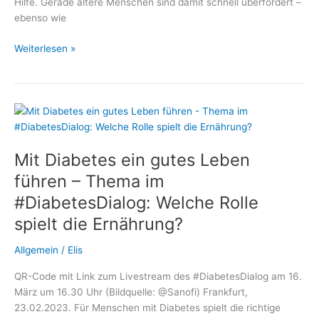
Hilfe. Gerade ältere Menschen sind damit schnell überfordert –
ebenso wie
Mit
Weiterlesen »
Diabetes
nicht
allein:
Wie
polnische
Betreuungskräfte
Mit Diabetes ein gutes Leben
Senioren
sicher
führen – Thema im
begleiten
#DiabetesDialog: Welche Rolle
spielt die Ernährung?
Allgemein
/
Elis
QR-Code mit Link zum Livestream des #DiabetesDialog am 16.
März um 16.30 Uhr (Bildquelle: @Sanofi) Frankfurt,
23.02.2023. Für Menschen mit Diabetes spielt die richtige