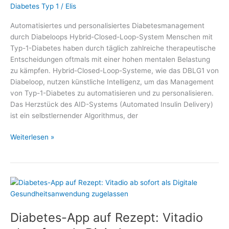
Diabetes Typ 1
/
Elis
Automatisiertes und personalisiertes Diabetesmanagement
durch Diabeloops Hybrid-Closed-Loop-System Menschen mit
Typ-1-Diabetes haben durch täglich zahlreiche therapeutische
Entscheidungen oftmals mit einer hohen mentalen Belastung
zu kämpfen. Hybrid-Closed-Loop-Systeme, wie das DBLG1 von
Diabeloop, nutzen künstliche Intelligenz, um das Management
von Typ-1-Diabetes zu automatisieren und zu personalisieren.
Das Herzstück des AID-Systems (Automated Insulin Delivery)
ist ein selbstlernender Algorithmus, der
Automatisiertes
Weiterlesen »
und
personalisiertes
Diabetesmanagement
durch
Diabeloops
Hybrid-
Diabetes-App auf Rezept: Vitadio
Closed-
Loop-