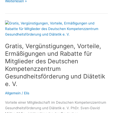
Diätassistenten
Weiterlesen »
und
Ernährungswissenschaftler
profitieren
von
der
Mitgliedschaft
im
Gratis, Vergünstigungen, Vorteile,
Deutschen
Kompetenzzentrum
Ermäßigungen und Rabatte für
Gesundheitsförderung
Mitglieder des Deutschen
und
Kompetenzzentrum
Diätetik
Gesundheitsförderung und Diätetik
e. V.
Allgemein
/
Elis
Vorteile einer Mitgliedschaft im Deutschen Kompetenzzentrum
Gesundheitsförderung und Diätetik e. V. PhDr. Sven-David