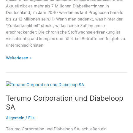
Diätetik
Aktuell gibt es mehr als 7 Millionen Diabetiker*innen in
e.
Deutschland, im Jahr 2040 werden es laut Prognosen bereits
V.
bis zu 12 Millionen sein.(1) Wenn man bedenkt, was hinter der
“Zuckerkrankheit” steckt, wirken diese Zahlen umso
erschreckender: Die chronische Stoffwechselerkrankung ist
vielschichtig und komplex und führt bei Betroffenen folglich zu
unterschiedlichsten
Spezielle
Weiterlesen »
Mundpflege
bei
Diabetes
–
Medizin
Terumo Corporation und Diabeloop
und
Gesundheit,
SA
Fachmediziner
und
Allgemein
/
Elis
Wellness
Terumo Corporation und Diabeloop SA. schließen ein