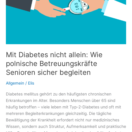
Mit Diabetes nicht allein: Wie
polnische Betreuungskräfte
Senioren sicher begleiten
Allgemein
/
Elis
Diabetes mellitus gehört zu den häufigsten chronischen
Erkrankungen im Alter. Besonders Menschen über 65 sind
häufig betroffen – viele leben mit Typ-2-Diabetes und oft mit
mehreren Begleiterkrankungen gleichzeitig. Die tägliche
Bewältigung der Krankheit erfordert nicht nur medizinisches
Wissen, sondern auch Struktur, Aufmerksamkeit und praktische