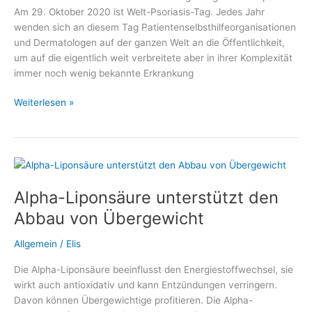
Am 29. Oktober 2020 ist Welt-Psoriasis-Tag. Jedes Jahr
wenden sich an diesem Tag Patientenselbsthilfeorganisationen
und Dermatologen auf der ganzen Welt an die Öffentlichkeit,
um auf die eigentlich weit verbreitete aber in ihrer Komplexität
immer noch wenig bekannte Erkrankung
Welt-
Weiterlesen »
Psoriasis-
Tag
2020
mit
großem
Alpha-Liponsäure unterstützt den
Informationsangebot
Abbau von Übergewicht
Allgemein
/
Elis
Die Alpha-Liponsäure beeinflusst den Energiestoffwechsel, sie
wirkt auch antioxidativ und kann Entzündungen verringern.
Davon können Übergewichtige profitieren. Die Alpha-