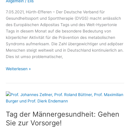
Allgemein
/
Elis
7.05.2021, Hürth-Efferen – Der Deutsche Verband für
Gesundheitssport und Sporttherapie (DVGS) macht anlässlich
des Europäischen Adipositas Tags und des Welt-Hypertonie
Tags in diesem Monat auf die besondere Bedeutung von
körperlicher Aktivität für die Prävention des metabolischen
Syndroms aufmerksam. Die Zahl übergewichtiger und adipöser
Menschen steigt weltweit und in Deutschland kontinuierlich an.
Dies ist umso problematischer,
Mit
Weiterlesen »
Bewegung
dem
metabolischen
Syndrom
trotzen
Tag der Männergesundheit: Gehen
Sie zur Vorsorge!