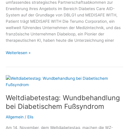
umfassendes strategisches Partnerschaftsabkommen zur
Erweiterung ihres Angebots im Bereich Diabetes Care AID-
System auf der Grundlage von DBLG1 und MEDISAFE WITH,
Patient trägt MEDISAFE WITH Die Terumo Corporation, ein
weltweit führendes Unternehmen der Medizintechnik, und das
französische Unternehmen Diabeloop, ein Pionier der
therapeutischen KI, haben heute die Unterzeichnung einer
Terumo
Weiterlesen »
Corporation
und
Diabeloop
SA
Weltdiabetestag: Wundbehandlung
bei Diabetischem Fußsyndrom
Allgemein
/
Elis
Am 14. November, dem Weltdiabetestag, machen die WZ-