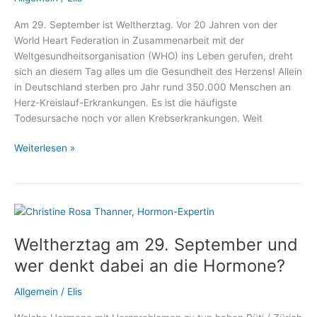
Sachsenhausen
Am 29. September ist Weltherztag. Vor 20 Jahren von der
World Heart Federation in Zusammenarbeit mit der
Weltgesundheitsorganisation (WHO) ins Leben gerufen, dreht
sich an diesem Tag alles um die Gesundheit des Herzens! Allein
in Deutschland sterben pro Jahr rund 350.000 Menschen an
Herz-Kreislauf-Erkrankungen. Es ist die häufigste
Todesursache noch vor allen Krebserkrankungen. Weit
Weltherztag:
Weiterlesen »
Wie
Defibrillatoren
Leben
retten!
Weltherztag am 29. September und
wer denkt dabei an die Hormone?
Allgemein
/
Elis