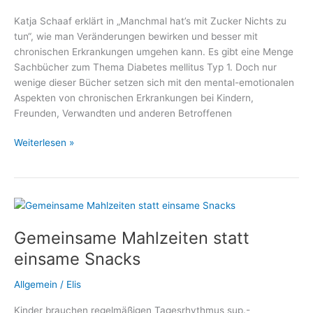
Katja Schaaf erklärt in „Manchmal hat’s mit Zucker Nichts zu
tun“, wie man Veränderungen bewirken und besser mit
chronischen Erkrankungen umgehen kann. Es gibt eine Menge
Sachbücher zum Thema Diabetes mellitus Typ 1. Doch nur
wenige dieser Bücher setzen sich mit den mental-emotionalen
Aspekten von chronischen Erkrankungen bei Kindern,
Freunden, Verwandten und anderen Betroffenen
Manchmal
Weiterlesen »
hat’s
mit
Zucker
Nichts
zu
Gemeinsame Mahlzeiten statt
tun
–
einsame Snacks
Ein
Plädoyer
Allgemein
/
Elis
für
Kinder brauchen regelmäßigen Tagesrhythmus sup.-
einen