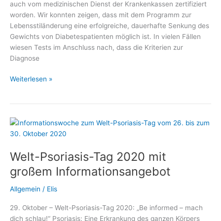
auch vom medizinischen Dienst der Krankenkassen zertifiziert
worden. Wir konnten zeigen, dass mit dem Programm zur
Lebensstiländerung eine erfolgreiche, dauerhafte Senkung des
Gewichts von Diabetespatienten möglich ist. In vielen Fällen
wiesen Tests im Anschluss nach, dass die Kriterien zur
Diagnose
Diabetes
Weiterlesen »
heilen
ohne
Operation
Welt-Psoriasis-Tag 2020 mit
großem Informationsangebot
Allgemein
/
Elis
29. Oktober – Welt-Psoriasis-Tag 2020: „Be informed – mach
dich schlau!“ Psoriasis: Eine Erkrankung des ganzen Körpers