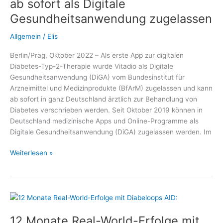
ab sofort als Digitale
System
Gesundheitsanwendung zugelassen
Allgemein
/
Elis
Berlin/Prag, Oktober 2022 – Als erste App zur digitalen
Diabetes-Typ-2-Therapie wurde Vitadio als Digitale
Gesundheitsanwendung (DiGA) vom Bundesinstitut für
Arzneimittel und Medizinprodukte (BfArM) zugelassen und kann
ab sofort in ganz Deutschland ärztlich zur Behandlung von
Diabetes verschrieben werden. Seit Oktober 2019 können in
Deutschland medizinische Apps und Online-Programme als
Digitale Gesundheitsanwendung (DiGA) zugelassen werden. Im
Diabetes-
Weiterlesen »
App
auf
Rezept:
Vitadio
ab
12 Monate Real-World-Erfolge mit
sofort