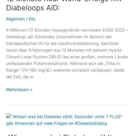
als
Diabeloops AID:
Digitale
Gesundheitsanwendung
Allgemein
/
Elis
zugelassen
4 Millionen (1) Stunden Hypoglykämie vermieden EASD 2022 –
Diabeloop, ein führendes Unternehmen im Bereich der
therapeutischen KI für die Insulinverabreichung, berichtet
heute über Erfahrungen aus 12 Monaten mit seinem Hybrid-
Closed-Loop-System DBLG1 bei einer großen, mehrere Länder
umfassenden Patientenkohorte. Während sich die „Time in
Range“ (70-180 mg/dL) weiterhin konstant verbessert, bleibt
die Zeit, die in
12
Weiterlesen »
Monate
Real-
World-
Erfolge
mit
Diabeloops