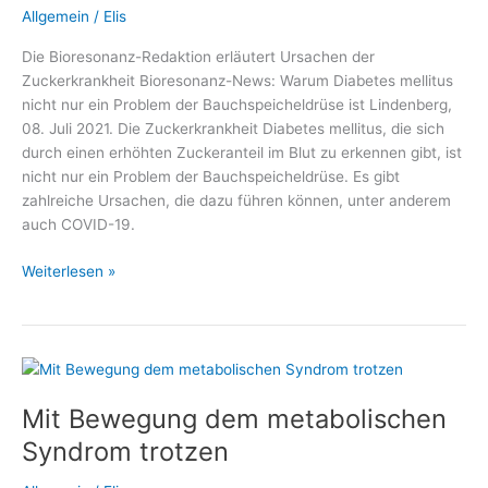
Allgemein
/
Elis
Die Bioresonanz-Redaktion erläutert Ursachen der
Zuckerkrankheit Bioresonanz-News: Warum Diabetes mellitus
nicht nur ein Problem der Bauchspeicheldrüse ist Lindenberg,
08. Juli 2021. Die Zuckerkrankheit Diabetes mellitus, die sich
durch einen erhöhten Zuckeranteil im Blut zu erkennen gibt, ist
nicht nur ein Problem der Bauchspeicheldrüse. Es gibt
zahlreiche Ursachen, die dazu führen können, unter anderem
auch COVID-19.
Warum
Weiterlesen »
Diabetes
mellitus
nicht
nur
ein
Mit Bewegung dem metabolischen
Problem
der
Syndrom trotzen
Bauchspeicheldrüse
ist