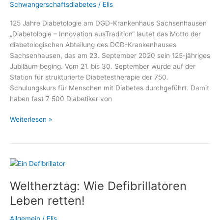
Schwangerschaftsdiabetes
/
Elis
125 Jahre Diabetologie am DGD-Krankenhaus Sachsenhausen
„Diabetologie – Innovation ausTradition“ lautet das Motto der
diabetologischen Abteilung des DGD-Krankenhauses
Sachsenhausen, das am 23. September 2020 sein 125-jähriges
Jubiläum beging. Vom 21. bis 30. September wurde auf der
Station für strukturierte Diabetestherapie der 750.
Schulungskurs für Menschen mit Diabetes durchgeführt. Damit
haben fast 7 500 Diabetiker von
Telefonaktion
Weiterlesen »
zum
125-
jährigen
Jubiläum
der
Weltherztag: Wie Defibrillatoren
Diabetologie
am
Leben retten!
DGD-
Krankenhaus
Allgemein
/
Elis