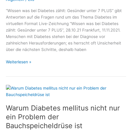
“Wissen was bei Diabetes zählt: Gesünder unter 7 PLUS” gibt
Antworten auf die Fragen rund um das Thema Diabetes im
virtuellen Format Live-Zeichnung “Wissen was bei Diabetes
zählt: Gesünder unter 7 PLUS”, 28.10.21 Frankfurt, 11.11.2021.
Menschen mit Diabetes stehen bei der Diagnose vor
zahlreichen Herausforderungen; es herrscht oft Unsicherheit
über die nächsten Schritte, deshalb haben
Vor
Weiterlesen »
dem
Weltdiabetestag:
–
Medizin
und
Gesundheit,
Warum Diabetes mellitus nicht nur
Fachmediziner
und
ein Problem der
Wellness
Bauchspeicheldrüse ist