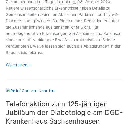
Zusammenhang bestätigt Lindenberg, 08. Oktober 2020.
Neuere wissenschaftliche Erkenntnisse haben Details zu
Gemeinsamkeiten zwischen Alzheimer, Parkinson und Typ-2-
Diabetes nachgewiesen. Die Bioresonanz-Redaktion erläutert
die Zusammenhänge aus ganzheitlicher Sicht. Für
neurodegenerative Erkrankungen wie Alzheimer und Parkinson
sind krankhaft verklumpte Eiweiße charakteristisch. Solche
verklumpten Eiweiße lassen sich auch als Ablagerungen in der
Bauchspeicheldrüse
Was
Weiterlesen »
Diabetes
und
Alzheimer
gemeinsam
haben
Telefonaktion zum 125-jährigen
Jubiläum der Diabetologie am DGD-
Krankenhaus Sachsenhausen