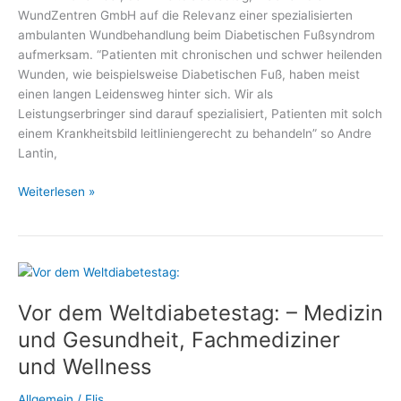
WundZentren GmbH auf die Relevanz einer spezialisierten
ambulanten Wundbehandlung beim Diabetischen Fußsyndrom
aufmerksam. “Patienten mit chronischen und schwer heilenden
Wunden, wie beispielsweise Diabetischen Fuß, haben meist
einen langen Leidensweg hinter sich. Wir als
Leistungserbringer sind darauf spezialisiert, Patienten mit solch
einem Krankheitsbild leitliniengerecht zu behandeln” so Andre
Lantin,
Weltdiabetestag:
Weiterlesen »
Wundbehandlung
bei
Diabetischem
Fußsyndrom
Vor dem Weltdiabetestag: – Medizin
und Gesundheit, Fachmediziner
und Wellness
Allgemein
/
Elis