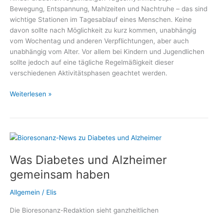
Bewegung, Entspannung, Mahlzeiten und Nachtruhe – das sind
gelasseneren
wichtige Stationen im Tagesablauf eines Menschen. Keine
Umgang
davon sollte nach Möglichkeit zu kurz kommen, unabhängig
mit
vom Wochentag und anderen Verpflichtungen, aber auch
Blutzuckerwerten
unabhängig vom Alter. Vor allem bei Kindern und Jugendlichen
sollte jedoch auf eine tägliche Regelmäßigkeit dieser
verschiedenen Aktivitätsphasen geachtet werden.
Gemeinsame
Weiterlesen »
Mahlzeiten
statt
einsame
Snacks
Was Diabetes und Alzheimer
gemeinsam haben
Allgemein
/
Elis
Die Bioresonanz-Redaktion sieht ganzheitlichen