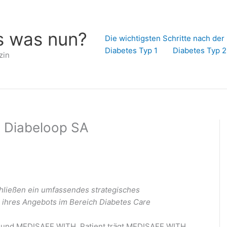
s was nun?
Die wichtigsten Schritte nach de
Diabetes Typ 1
Diabetes Typ 2
zin
 Diabeloop SA
hließen ein umfassendes strategisches
ihres Angebots im Bereich Diabetes Care
 und MEDISAFE WITH, Patient trägt MEDISAFE WITH