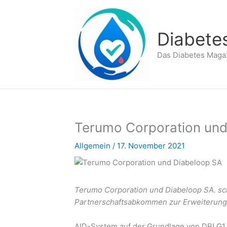
Zum
Inhalt
springen
Diabete
Das Diabetes Maga
Terumo Corporation und
Allgemein
/
17. November 2021
Terumo Corporation und Diabeloop SA. sc
Partnerschaftsabkommen zur Erweiterung 
AID-System auf der Grundlage von DBLG1