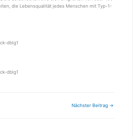
eiten, die Lebensqualität jedes Menschen mit Typ-1-
ick-dblg1
ick-dblg1
Nächster Beitrag
→