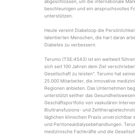
abgeschlossen, um die internationale Mar
beschleunigen und ein anspruchsvolles 
unterstützen.
Heute vereint Diabeloop die Persönlichkei
talentierten Menschen, die hart daran arb
Diabetes zu verbessern.
Terumo (TSE:4543) ist ein weltweit führe
sich seit 100 Jahren dem Ziel verschriebe
Gesellschaft zu leisten”. Terumo hat seine
25.000 Mitarbeiter, die innovative medizi
Regionen anbieten. Das Unternehmen bega
unterstützt seither das Gesundheitswesen
Geschäftsportfolio von vaskulären Interv
Bluttransfusions- und Zelltherapietechnol
täglichen klinischen Praxis unverzichtbar
und Peritonealdialysebehandlungen. Terum
medizinische Fachkräfte und die Gesellsch