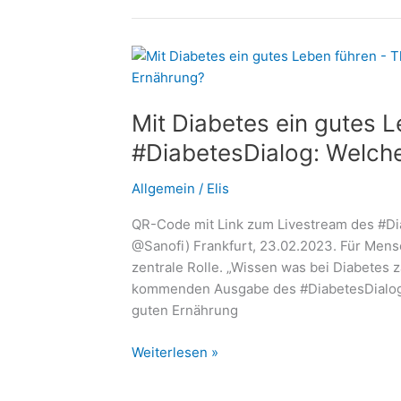
nicht
allein:
Wie
polnische
Betreuungskräfte
Mit Diabetes ein gutes 
Senioren
sicher
#DiabetesDialog: Welche 
begleiten
Allgemein
/
Elis
QR-Code mit Link zum Livestream des #Dia
@Sanofi) Frankfurt, 23.02.2023. Für Mensc
zentrale Rolle. „Wissen was bei Diabetes z
kommenden Ausgabe des #DiabetesDialogs 
guten Ernährung
Mit
Weiterlesen »
Diabetes
ein