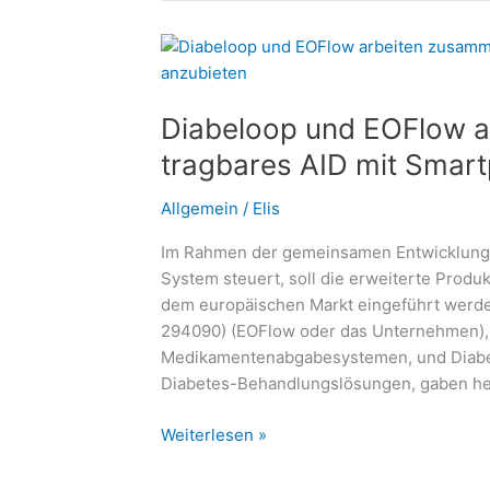
gutes
Leben
führen
–
Diabeloop und EOFlow a
Thema
im
tragbares AID mit Smar
#DiabetesDialog:
Welche
Allgemein
/
Elis
Rolle
Im Rahmen der gemeinsamen Entwicklung 
spielt
System steuert, soll die erweiterte Produ
die
dem europäischen Markt eingeführt werde
Ernährung?
294090) (EOFlow oder das Unternehmen), 
Medikamentenabgabesystemen, und Diabel
Diabetes-Behandlungslösungen, gaben heu
Diabeloop
Weiterlesen »
und
EOFlow