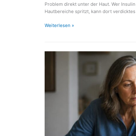
Problem direkt unter der Haut. Wer Insuli
Hautbereiche spritzt, kann dort verdicktes
Lipohypertrophie
Weiterlesen »
durch
Insulin:
Wenn
Spritzstellen
den
Blutzucker
durcheinanderbringen