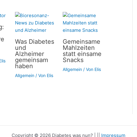
g:
re
Was Diabetes
Gemeinsame
und
Mahlzeiten
Alzheimer
statt einsame
gemeinsam
Snacks
Elis
haben
Allgemein
/ Von
Elis
Allgemein
/ Von
Elis
Copyright © 2026 Diabetes was nun? | ||
Impressum