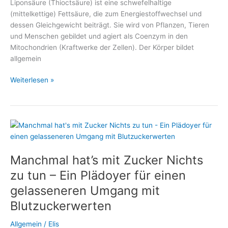
Liponsäure (Thioctsäure) ist eine schwefelhaltige
(mittelkettige) Fettsäure, die zum Energiestoffwechsel und
dessen Gleichgewicht beiträgt. Sie wird von Pflanzen, Tieren
und Menschen gebildet und agiert als Coenzym in den
Mitochondrien (Kraftwerke der Zellen). Der Körper bildet
allgemein
Alpha-
Weiterlesen »
Liponsäure
unterstützt
den
Abbau
von
Übergewicht
Manchmal hat’s mit Zucker Nichts
zu tun – Ein Plädoyer für einen
gelasseneren Umgang mit
Blutzuckerwerten
Allgemein
/
Elis