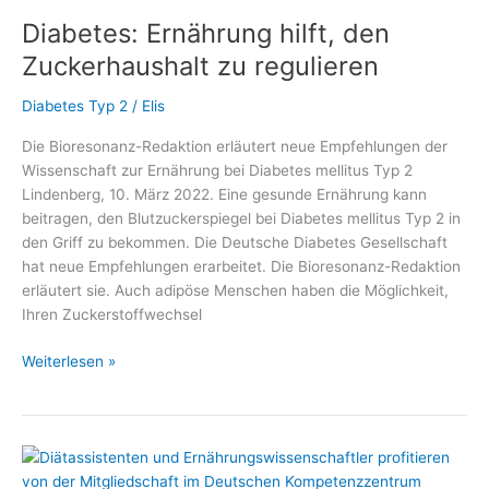
Gesünder
Diabetes: Ernährung hilft, den
unter
7
Zuckerhaushalt zu regulieren
PLUS“
gibt
Diabetes Typ 2
/
Elis
Antworten
Die Bioresonanz-Redaktion erläutert neue Empfehlungen der
auf
Wissenschaft zur Ernährung bei Diabetes mellitus Typ 2
viele
Lindenberg, 10. März 2022. Eine gesunde Ernährung kann
Fragen
beitragen, den Blutzuckerspiegel bei Diabetes mellitus Typ 2 in
im
den Griff zu bekommen. Die Deutsche Diabetes Gesellschaft
#DiabetesDialog
hat neue Empfehlungen erarbeitet. Die Bioresonanz-Redaktion
erläutert sie. Auch adipöse Menschen haben die Möglichkeit,
Ihren Zuckerstoffwechsel
Diabetes:
Weiterlesen »
Ernährung
hilft,
den
Zuckerhaushalt
zu