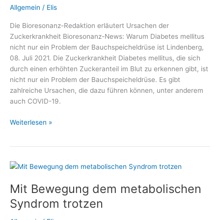
Allgemein
/
Elis
Die Bioresonanz-Redaktion erläutert Ursachen der
Zuckerkrankheit Bioresonanz-News: Warum Diabetes mellitus
nicht nur ein Problem der Bauchspeicheldrüse ist Lindenberg,
08. Juli 2021. Die Zuckerkrankheit Diabetes mellitus, die sich
durch einen erhöhten Zuckeranteil im Blut zu erkennen gibt, ist
nicht nur ein Problem der Bauchspeicheldrüse. Es gibt
zahlreiche Ursachen, die dazu führen können, unter anderem
auch COVID-19.
Warum
Weiterlesen »
Diabetes
mellitus
nicht
nur
ein
Mit Bewegung dem metabolischen
Problem
der
Syndrom trotzen
Bauchspeicheldrüse
ist