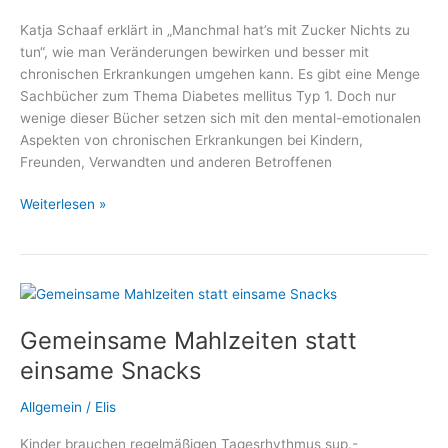
Katja Schaaf erklärt in „Manchmal hat’s mit Zucker Nichts zu
tun“, wie man Veränderungen bewirken und besser mit
chronischen Erkrankungen umgehen kann. Es gibt eine Menge
Sachbücher zum Thema Diabetes mellitus Typ 1. Doch nur
wenige dieser Bücher setzen sich mit den mental-emotionalen
Aspekten von chronischen Erkrankungen bei Kindern,
Freunden, Verwandten und anderen Betroffenen
Manchmal
Weiterlesen »
hat’s
mit
Zucker
Nichts
zu
Gemeinsame Mahlzeiten statt
tun
–
einsame Snacks
Ein
Plädoyer
Allgemein
/
Elis
für
Kinder brauchen regelmäßigen Tagesrhythmus sup.-
einen