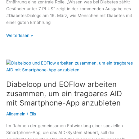
Ernährung eine zentrale Rolle. „Wissen was bei Diabetes zählt:
Gesünder unter 7 PLUS“ zeigt in der kommenden Ausgabe des
#DiabetesDialogs am 16. März, wie Menschen mit Diabetes mit
einer guten Ernährung
Mit
Weiterlesen »
Diabetes
ein
gutes
Leben
führen
–
Diabeloop und EOFlow arbeiten
Thema
im
zusammen, um ein tragbares AID
#DiabetesDialog:
mit Smartphone-App anzubieten
Welche
Rolle
Allgemein
/
Elis
spielt
die
Im Rahmen der gemeinsamen Entwicklung einer speziellen
Ernährung?
Smartphone-App, die das AID-System steuert, soll die