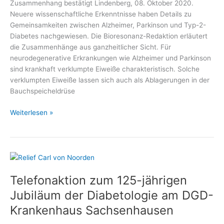
Zusammenhang bestätigt Lindenberg, 08. Oktober 2020.
Neuere wissenschaftliche Erkenntnisse haben Details zu
Gemeinsamkeiten zwischen Alzheimer, Parkinson und Typ-2-
Diabetes nachgewiesen. Die Bioresonanz-Redaktion erläutert
die Zusammenhänge aus ganzheitlicher Sicht. Für
neurodegenerative Erkrankungen wie Alzheimer und Parkinson
sind krankhaft verklumpte Eiweiße charakteristisch. Solche
verklumpten Eiweiße lassen sich auch als Ablagerungen in der
Bauchspeicheldrüse
Was
Weiterlesen »
Diabetes
und
Alzheimer
gemeinsam
haben
Telefonaktion zum 125-jährigen
Jubiläum der Diabetologie am DGD-
Krankenhaus Sachsenhausen