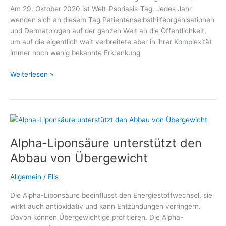
Am 29. Oktober 2020 ist Welt-Psoriasis-Tag. Jedes Jahr
wenden sich an diesem Tag Patientenselbsthilfeorganisationen
und Dermatologen auf der ganzen Welt an die Öffentlichkeit,
um auf die eigentlich weit verbreitete aber in ihrer Komplexität
immer noch wenig bekannte Erkrankung
Welt-
Weiterlesen »
Psoriasis-
Tag
2020
mit
großem
Alpha-Liponsäure unterstützt den
Informationsangebot
Abbau von Übergewicht
Allgemein
/
Elis
Die Alpha-Liponsäure beeinflusst den Energiestoffwechsel, sie
wirkt auch antioxidativ und kann Entzündungen verringern.
Davon können Übergewichtige profitieren. Die Alpha-