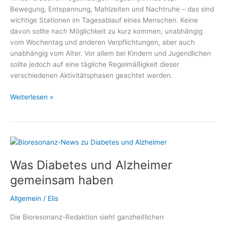
Bewegung, Entspannung, Mahlzeiten und Nachtruhe – das sind
gelasseneren
wichtige Stationen im Tagesablauf eines Menschen. Keine
Umgang
davon sollte nach Möglichkeit zu kurz kommen, unabhängig
mit
vom Wochentag und anderen Verpflichtungen, aber auch
Blutzuckerwerten
unabhängig vom Alter. Vor allem bei Kindern und Jugendlichen
sollte jedoch auf eine tägliche Regelmäßigkeit dieser
verschiedenen Aktivitätsphasen geachtet werden.
Gemeinsame
Weiterlesen »
Mahlzeiten
statt
einsame
Snacks
Was Diabetes und Alzheimer
gemeinsam haben
Allgemein
/
Elis
Die Bioresonanz-Redaktion sieht ganzheitlichen