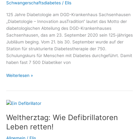
Schwangerschaftsdiabetes
/
Elis
125 Jahre Diabetologie am DGD-Krankenhaus Sachsenhausen
„Diabetologie – Innovation ausTradition“ lautet das Motto der
diabetologischen Abteilung des DGD-Krankenhauses
Sachsenhausen, das am 23. September 2020 sein 125-jähriges
Jubiläum beging. Vom 21. bis 30. September wurde auf der
Station für strukturierte Diabetestherapie der 750.
Schulungskurs für Menschen mit Diabetes durchgeführt. Damit
haben fast 7 500 Diabetiker von
Telefonaktion
Weiterlesen »
zum
125-
jährigen
Jubiläum
der
Weltherztag: Wie Defibrillatoren
Diabetologie
am
Leben retten!
DGD-
Krankenhaus
Allgemein
/
Elis