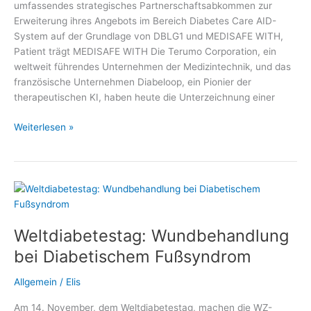
umfassendes strategisches Partnerschaftsabkommen zur
Erweiterung ihres Angebots im Bereich Diabetes Care AID-
System auf der Grundlage von DBLG1 und MEDISAFE WITH,
Patient trägt MEDISAFE WITH Die Terumo Corporation, ein
weltweit führendes Unternehmen der Medizintechnik, und das
französische Unternehmen Diabeloop, ein Pionier der
therapeutischen KI, haben heute die Unterzeichnung einer
Terumo
Weiterlesen »
Corporation
und
Diabeloop
SA
Weltdiabetestag: Wundbehandlung
bei Diabetischem Fußsyndrom
Allgemein
/
Elis
Am 14. November, dem Weltdiabetestag, machen die WZ-