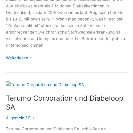
Diätetik
Aktuell gibt es mehr als 7 Millionen Diabetiker*innen in
e.
Deutschland, im Jahr 2040 werden es laut Prognosen bereits
V.
bis zu 12 Millionen sein.(1) Wenn man bedenkt, was hinter der
“Zuckerkrankheit” steckt, wirken diese Zahlen umso
erschreckender: Die chronische Stoffwechselerkrankung ist
vielschichtig und komplex und führt bei Betroffenen folglich zu
unterschiedlichsten
Spezielle
Weiterlesen »
Mundpflege
bei
Diabetes
–
Medizin
Terumo Corporation und Diabeloop
und
Gesundheit,
SA
Fachmediziner
und
Allgemein
/
Elis
Wellness
Terumo Corporation und Diabeloop SA. schließen ein