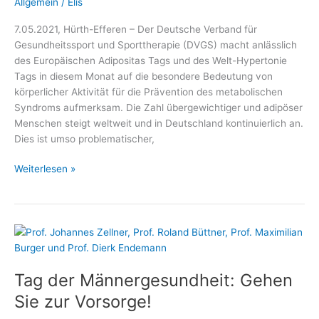
Allgemein
/
Elis
7.05.2021, Hürth-Efferen – Der Deutsche Verband für
Gesundheitssport und Sporttherapie (DVGS) macht anlässlich
des Europäischen Adipositas Tags und des Welt-Hypertonie
Tags in diesem Monat auf die besondere Bedeutung von
körperlicher Aktivität für die Prävention des metabolischen
Syndroms aufmerksam. Die Zahl übergewichtiger und adipöser
Menschen steigt weltweit und in Deutschland kontinuierlich an.
Dies ist umso problematischer,
Mit
Weiterlesen »
Bewegung
dem
metabolischen
Syndrom
trotzen
Tag der Männergesundheit: Gehen
Sie zur Vorsorge!