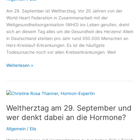
Sachsenhausen
Am 29. September ist Weltherztag. Vor 20 Jahren von der
World Heart Federation in Zusammenarbeit mit der
Weltgesundheitsorganisation (WHO) ins Leben gerufen, dreht
sich an diesem Tag alles um die Gesundheit des Herzens! Allein
in Deutschland sterben pro Jahr rund 350.000 Menschen an
Herz-Kreislauf-Erkrankungen. Es ist die häufigste
Todesursache noch vor allen Krebserkrankungen. Weit
Weltherztag:
Weiterlesen »
Wie
Defibrillatoren
Leben
retten!
Weltherztag am 29. September und
wer denkt dabei an die Hormone?
Allgemein
/
Elis