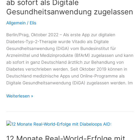
ab sofort als Digitale
System
Gesundheitsanwendung zugelassen
Allgemein
/
Elis
Berlin/Prag, Oktober 2022 – Als erste App zur digitalen
Diabetes-Typ-2-Therapie wurde Vitadio als Digitale
Gesundheitsanwendung (DiGA) vom Bundesinstitut für
Arzneimittel und Medizinprodukte (BfArM) zugelassen und kann
ab sofort in ganz Deutschland ärztlich zur Behandlung von
Diabetes verschrieben werden. Seit Oktober 2019 können in
Deutschland medizinische Apps und Online-Programme als
Digitale Gesundheitsanwendung (DiGA) zugelassen werden. Im
Diabetes-
Weiterlesen »
App
auf
Rezept:
Vitadio
ab
12 Monate Real-World-Erfolge mit
sofort