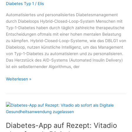
Diabetes Typ 1
/
Elis
Automatisiertes und personalisiertes Diabetesmanagement
durch Diabeloops Hybrid-Closed-Loop-System Menschen mit
Typ-1-Diabetes haben durch täglich zahlreiche therapeutische
Entscheidungen oftmals mit einer hohen mentalen Belastung
zu kämpfen. Hybrid-Closed-Loop-Systeme, wie das DBLG1 von
Diabeloop, nutzen künstliche Intelligenz, um das Management
von Typ-1-Diabetes zu automatisieren und zu personalisieren.
Das Herzstück des AID-Systems (Automated Insulin Delivery)
ist ein selbstlernender Algorithmus, der
Automatisiertes
Weiterlesen »
und
personalisiertes
Diabetesmanagement
durch
Diabeloops
Hybrid-
Diabetes-App auf Rezept: Vitadio
Closed-
Loop-