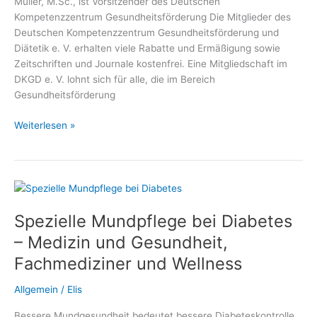
Müller, M.Sc., ist Vorsitzender des Deutschen
Kompetenzzentrum Gesundheitsförderung Die Mitglieder des
Deutschen Kompetenzzentrum Gesundheitsförderung und
Diätetik e. V. erhalten viele Rabatte und Ermäßigung sowie
Zeitschriften und Journale kostenfrei. Eine Mitgliedschaft im
DKGD e. V. lohnt sich für alle, die im Bereich
Gesundheitsförderung
Gratis,
Weiterlesen »
Vergünstigungen,
Vorteile,
Ermäßigungen
und
Rabatte
Spezielle Mundpflege bei Diabetes
für
Mitglieder
– Medizin und Gesundheit,
des
Fachmediziner und Wellness
Deutschen
Kompetenzzentrum
Allgemein
/
Elis
Gesundheitsförderung
und
Bessere Mundgesundheit bedeutet bessere Diabeteskontrolle