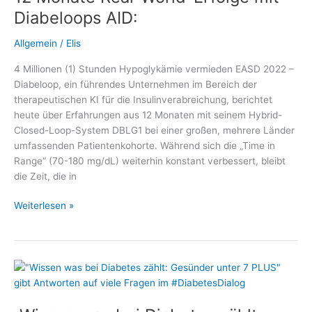
als
Diabeloops AID:
Digitale
Gesundheitsanwendung
Allgemein
/
Elis
zugelassen
4 Millionen (1) Stunden Hypoglykämie vermieden EASD 2022 –
Diabeloop, ein führendes Unternehmen im Bereich der
therapeutischen KI für die Insulinverabreichung, berichtet
heute über Erfahrungen aus 12 Monaten mit seinem Hybrid-
Closed-Loop-System DBLG1 bei einer großen, mehrere Länder
umfassenden Patientenkohorte. Während sich die „Time in
Range“ (70-180 mg/dL) weiterhin konstant verbessert, bleibt
die Zeit, die in
12
Weiterlesen »
Monate
Real-
World-
Erfolge
mit
Diabeloops