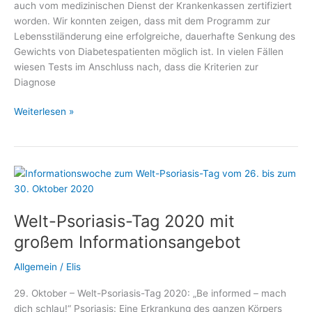
auch vom medizinischen Dienst der Krankenkassen zertifiziert
worden. Wir konnten zeigen, dass mit dem Programm zur
Lebensstiländerung eine erfolgreiche, dauerhafte Senkung des
Gewichts von Diabetespatienten möglich ist. In vielen Fällen
wiesen Tests im Anschluss nach, dass die Kriterien zur
Diagnose
Diabetes
Weiterlesen »
heilen
ohne
Operation
Welt-Psoriasis-Tag 2020 mit
großem Informationsangebot
Allgemein
/
Elis
29. Oktober – Welt-Psoriasis-Tag 2020: „Be informed – mach
dich schlau!“ Psoriasis: Eine Erkrankung des ganzen Körpers