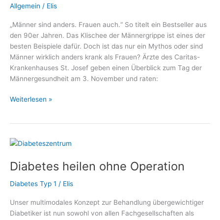
Allgemein
/
Elis
„Männer sind anders. Frauen auch.“ So titelt ein Bestseller aus
den 90er Jahren. Das Klischee der Männergrippe ist eines der
besten Beispiele dafür. Doch ist das nur ein Mythos oder sind
Männer wirklich anders krank als Frauen? Ärzte des Caritas-
Krankenhauses St. Josef geben einen Überblick zum Tag der
Männergesundheit am 3. November und raten:
Tag
Weiterlesen »
der
Männergesundheit:
Gehen
Sie
zur
Diabetes heilen ohne Operation
Vorsorge!
Diabetes Typ 1
/
Elis
Unser multimodales Konzept zur Behandlung übergewichtiger
Diabetiker ist nun sowohl von allen Fachgesellschaften als