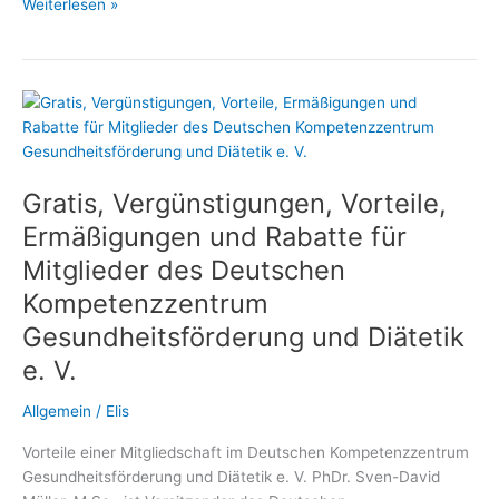
Diätassistenten
Weiterlesen »
und
Ernährungswissenschaftler
profitieren
von
der
Mitgliedschaft
im
Gratis, Vergünstigungen, Vorteile,
Deutschen
Kompetenzzentrum
Ermäßigungen und Rabatte für
Gesundheitsförderung
Mitglieder des Deutschen
und
Kompetenzzentrum
Diätetik
Gesundheitsförderung und Diätetik
e. V.
Allgemein
/
Elis
Vorteile einer Mitgliedschaft im Deutschen Kompetenzzentrum
Gesundheitsförderung und Diätetik e. V. PhDr. Sven-David