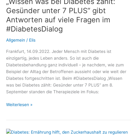
„Wissen was bei Diabetes zählt:
AID:
Gesünder unter 7 PLUS“ gibt
Antworten auf viele Fragen im
#DiabetesDialog
Allgemein
/
Elis
Frankfurt, 14.09.2022. Jeder Mensch mit Diabetes ist
einzigartig, jedes Leben anders. So ist auch die
Diabetesbehandlung ganz individuell – je nachdem, wie zum
Beispiel der Alltag der Betroffenen aussieht oder wie weit der
Diabetes fortgeschritten ist. Beim #DiabetesDialog „Wissen
was bei Diabetes zählt: Gesünder unter 7 PLUS“ am 8.
September standen die Therapieziele im Fokus:
„Wissen
Weiterlesen »
was
bei
Diabetes
zählt: