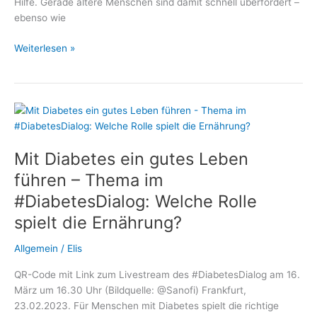
Hilfe. Gerade ältere Menschen sind damit schnell überfordert –
ebenso wie
Mit
Weiterlesen »
Diabetes
nicht
allein:
Wie
polnische
Betreuungskräfte
Mit Diabetes ein gutes Leben
Senioren
sicher
führen – Thema im
begleiten
#DiabetesDialog: Welche Rolle
spielt die Ernährung?
Allgemein
/
Elis
QR-Code mit Link zum Livestream des #DiabetesDialog am 16.
März um 16.30 Uhr (Bildquelle: @Sanofi) Frankfurt,
23.02.2023. Für Menschen mit Diabetes spielt die richtige