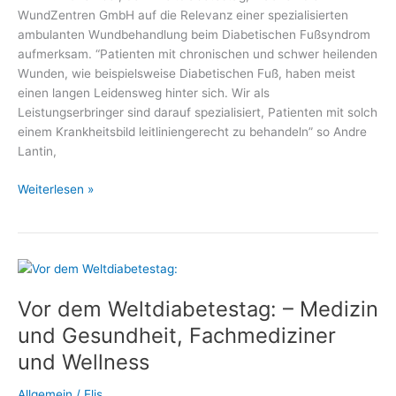
WundZentren GmbH auf die Relevanz einer spezialisierten
ambulanten Wundbehandlung beim Diabetischen Fußsyndrom
aufmerksam. “Patienten mit chronischen und schwer heilenden
Wunden, wie beispielsweise Diabetischen Fuß, haben meist
einen langen Leidensweg hinter sich. Wir als
Leistungserbringer sind darauf spezialisiert, Patienten mit solch
einem Krankheitsbild leitliniengerecht zu behandeln” so Andre
Lantin,
Weltdiabetestag:
Weiterlesen »
Wundbehandlung
bei
Diabetischem
Fußsyndrom
Vor dem Weltdiabetestag: – Medizin
und Gesundheit, Fachmediziner
und Wellness
Allgemein
/
Elis