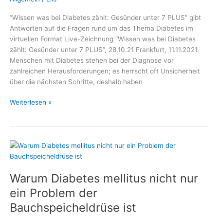
“Wissen was bei Diabetes zählt: Gesünder unter 7 PLUS” gibt
Antworten auf die Fragen rund um das Thema Diabetes im
virtuellen Format Live-Zeichnung “Wissen was bei Diabetes
zählt: Gesünder unter 7 PLUS”, 28.10.21 Frankfurt, 11.11.2021.
Menschen mit Diabetes stehen bei der Diagnose vor
zahlreichen Herausforderungen; es herrscht oft Unsicherheit
über die nächsten Schritte, deshalb haben
Vor
Weiterlesen »
dem
Weltdiabetestag:
–
Medizin
und
Gesundheit,
Warum Diabetes mellitus nicht nur
Fachmediziner
und
ein Problem der
Wellness
Bauchspeicheldrüse ist