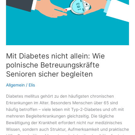
Mit Diabetes nicht allein: Wie
polnische Betreuungskräfte
Senioren sicher begleiten
Allgemein
/
Elis
Diabetes mellitus gehört zu den häufigsten chronischen
Erkrankungen im Alter. Besonders Menschen über 65 sind
häufig betroffen – viele leben mit Typ-2-Diabetes und oft mit
mehreren Begleiterkrankungen gleichzeitig. Die tägliche
Bewältigung der Krankheit erfordert nicht nur medizinisches
Wissen, sondern auch Struktur, Aufmerksamkeit und praktische