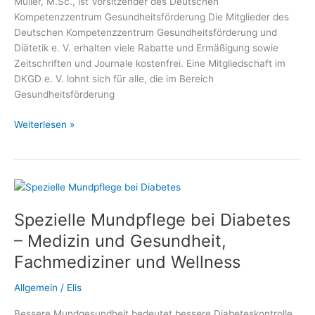
Müller, M.Sc., ist Vorsitzender des Deutschen
Kompetenzzentrum Gesundheitsförderung Die Mitglieder des
Deutschen Kompetenzzentrum Gesundheitsförderung und
Diätetik e. V. erhalten viele Rabatte und Ermäßigung sowie
Zeitschriften und Journale kostenfrei. Eine Mitgliedschaft im
DKGD e. V. lohnt sich für alle, die im Bereich
Gesundheitsförderung
Gratis,
Weiterlesen »
Vergünstigungen,
Vorteile,
Ermäßigungen
und
Rabatte
Spezielle Mundpflege bei Diabetes
für
Mitglieder
– Medizin und Gesundheit,
des
Fachmediziner und Wellness
Deutschen
Kompetenzzentrum
Allgemein
/
Elis
Gesundheitsförderung
und
Bessere Mundgesundheit bedeutet bessere Diabeteskontrolle