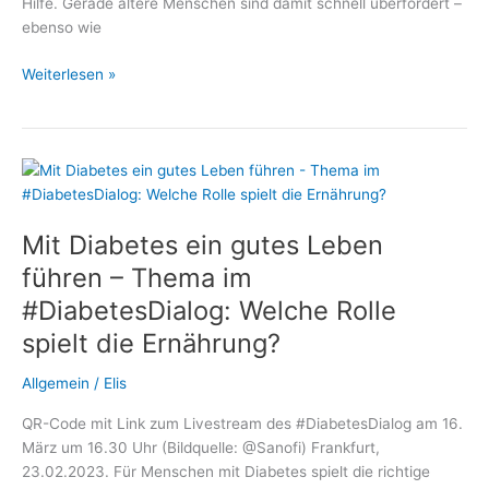
Hilfe. Gerade ältere Menschen sind damit schnell überfordert –
ebenso wie
Mit
Weiterlesen »
Diabetes
nicht
allein:
Wie
polnische
Betreuungskräfte
Mit Diabetes ein gutes Leben
Senioren
sicher
führen – Thema im
begleiten
#DiabetesDialog: Welche Rolle
spielt die Ernährung?
Allgemein
/
Elis
QR-Code mit Link zum Livestream des #DiabetesDialog am 16.
März um 16.30 Uhr (Bildquelle: @Sanofi) Frankfurt,
23.02.2023. Für Menschen mit Diabetes spielt die richtige