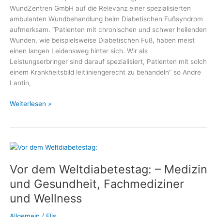
WundZentren GmbH auf die Relevanz einer spezialisierten
ambulanten Wundbehandlung beim Diabetischen Fußsyndrom
aufmerksam. “Patienten mit chronischen und schwer heilenden
Wunden, wie beispielsweise Diabetischen Fuß, haben meist
einen langen Leidensweg hinter sich. Wir als
Leistungserbringer sind darauf spezialisiert, Patienten mit solch
einem Krankheitsbild leitliniengerecht zu behandeln” so Andre
Lantin,
Weltdiabetestag:
Weiterlesen »
Wundbehandlung
bei
Diabetischem
Fußsyndrom
Vor dem Weltdiabetestag: – Medizin
und Gesundheit, Fachmediziner
und Wellness
Allgemein
/
Elis