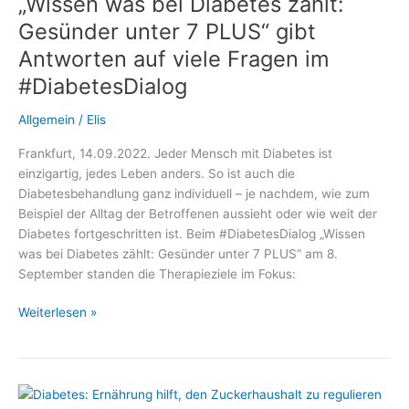
„Wissen was bei Diabetes zählt:
AID:
Gesünder unter 7 PLUS“ gibt
Antworten auf viele Fragen im
#DiabetesDialog
Allgemein
/
Elis
Frankfurt, 14.09.2022. Jeder Mensch mit Diabetes ist
einzigartig, jedes Leben anders. So ist auch die
Diabetesbehandlung ganz individuell – je nachdem, wie zum
Beispiel der Alltag der Betroffenen aussieht oder wie weit der
Diabetes fortgeschritten ist. Beim #DiabetesDialog „Wissen
was bei Diabetes zählt: Gesünder unter 7 PLUS“ am 8.
September standen die Therapieziele im Fokus:
„Wissen
Weiterlesen »
was
bei
Diabetes
zählt: