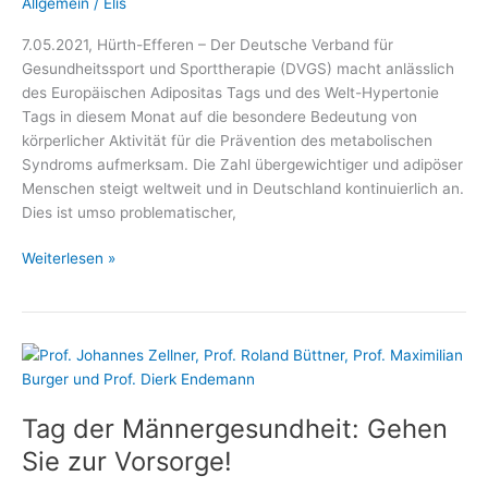
Allgemein
/
Elis
7.05.2021, Hürth-Efferen – Der Deutsche Verband für
Gesundheitssport und Sporttherapie (DVGS) macht anlässlich
des Europäischen Adipositas Tags und des Welt-Hypertonie
Tags in diesem Monat auf die besondere Bedeutung von
körperlicher Aktivität für die Prävention des metabolischen
Syndroms aufmerksam. Die Zahl übergewichtiger und adipöser
Menschen steigt weltweit und in Deutschland kontinuierlich an.
Dies ist umso problematischer,
Mit
Weiterlesen »
Bewegung
dem
metabolischen
Syndrom
trotzen
Tag der Männergesundheit: Gehen
Sie zur Vorsorge!