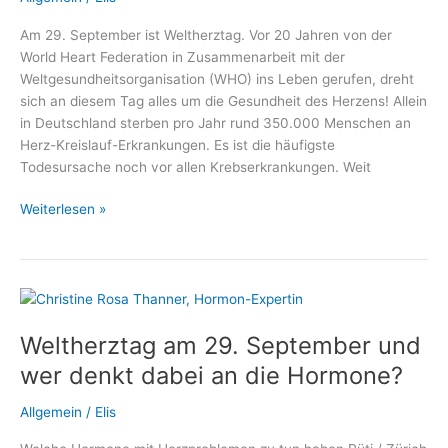
Sachsenhausen
Am 29. September ist Weltherztag. Vor 20 Jahren von der
World Heart Federation in Zusammenarbeit mit der
Weltgesundheitsorganisation (WHO) ins Leben gerufen, dreht
sich an diesem Tag alles um die Gesundheit des Herzens! Allein
in Deutschland sterben pro Jahr rund 350.000 Menschen an
Herz-Kreislauf-Erkrankungen. Es ist die häufigste
Todesursache noch vor allen Krebserkrankungen. Weit
Weltherztag:
Weiterlesen »
Wie
Defibrillatoren
Leben
retten!
Weltherztag am 29. September und
wer denkt dabei an die Hormone?
Allgemein
/
Elis