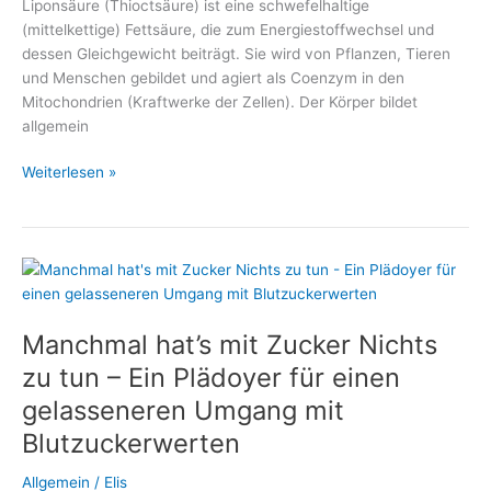
Liponsäure (Thioctsäure) ist eine schwefelhaltige
(mittelkettige) Fettsäure, die zum Energiestoffwechsel und
dessen Gleichgewicht beiträgt. Sie wird von Pflanzen, Tieren
und Menschen gebildet und agiert als Coenzym in den
Mitochondrien (Kraftwerke der Zellen). Der Körper bildet
allgemein
Alpha-
Weiterlesen »
Liponsäure
unterstützt
den
Abbau
von
Übergewicht
Manchmal hat’s mit Zucker Nichts
zu tun – Ein Plädoyer für einen
gelasseneren Umgang mit
Blutzuckerwerten
Allgemein
/
Elis