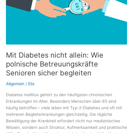
Mit Diabetes nicht allein: Wie
polnische Betreuungskräfte
Senioren sicher begleiten
Allgemein
/
Elis
Diabetes mellitus gehört zu den häufigsten chronischen
Erkrankungen im Alter. Besonders Menschen über 65 sind
häufig betroffen – viele leben mit Typ-2-Diabetes und oft mit
mehreren Begleiterkrankungen gleichzeitig. Die tägliche
Bewältigung der Krankheit erfordert nicht nur medizinisches
Wissen, sondern auch Struktur, Aufmerksamkeit und praktische