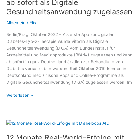
ab sofort als Digitale
System
Gesundheitsanwendung zugelassen
Allgemein
/
Elis
Berlin/Prag, Oktober 2022 – Als erste App zur digitalen
Diabetes-Typ-2-Therapie wurde Vitadio als Digitale
Gesundheitsanwendung (DiGA) vom Bundesinstitut für
Arzneimittel und Medizinprodukte (BfArM) zugelassen und kann
ab sofort in ganz Deutschland ärztlich zur Behandlung von
Diabetes verschrieben werden. Seit Oktober 2019 können in
Deutschland medizinische Apps und Online-Programme als
Digitale Gesundheitsanwendung (DiGA) zugelassen werden. Im
Diabetes-
Weiterlesen »
App
auf
Rezept:
Vitadio
ab
12 Monate Real-World-Erfolge mit
sofort