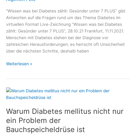
“Wissen was bei Diabetes zählt: Gesünder unter 7 PLUS” gibt
Antworten auf die Fragen rund um das Thema Diabetes im
virtuellen Format Live-Zeichnung “Wissen was bei Diabetes
zählt: Gesünder unter 7 PLUS”, 28.10.21 Frankfurt, 11.11.2021.
Menschen mit Diabetes stehen bei der Diagnose vor
zahlreichen Herausforderungen; es herrscht oft Unsicherheit
über die nächsten Schritte, deshalb haben
Vor
Weiterlesen »
dem
Weltdiabetestag:
–
Medizin
und
Gesundheit,
Warum Diabetes mellitus nicht nur
Fachmediziner
und
ein Problem der
Wellness
Bauchspeicheldrüse ist