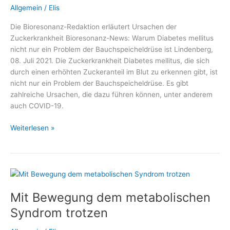
Allgemein
/
Elis
Die Bioresonanz-Redaktion erläutert Ursachen der
Zuckerkrankheit Bioresonanz-News: Warum Diabetes mellitus
nicht nur ein Problem der Bauchspeicheldrüse ist Lindenberg,
08. Juli 2021. Die Zuckerkrankheit Diabetes mellitus, die sich
durch einen erhöhten Zuckeranteil im Blut zu erkennen gibt, ist
nicht nur ein Problem der Bauchspeicheldrüse. Es gibt
zahlreiche Ursachen, die dazu führen können, unter anderem
auch COVID-19.
Warum
Weiterlesen »
Diabetes
mellitus
nicht
nur
ein
Mit Bewegung dem metabolischen
Problem
der
Syndrom trotzen
Bauchspeicheldrüse
ist