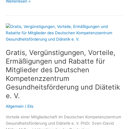
Diätassistenten
Weiterlesen »
und
Ernährungswissenschaftler
profitieren
von
der
Mitgliedschaft
im
Gratis, Vergünstigungen, Vorteile,
Deutschen
Kompetenzzentrum
Ermäßigungen und Rabatte für
Gesundheitsförderung
Mitglieder des Deutschen
und
Kompetenzzentrum
Diätetik
Gesundheitsförderung und Diätetik
e. V.
Allgemein
/
Elis
Vorteile einer Mitgliedschaft im Deutschen Kompetenzzentrum
Gesundheitsförderung und Diätetik e. V. PhDr. Sven-David