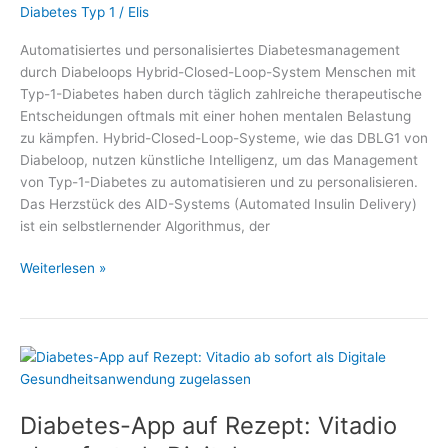
Diabetes Typ 1
/
Elis
Automatisiertes und personalisiertes Diabetesmanagement
durch Diabeloops Hybrid-Closed-Loop-System Menschen mit
Typ-1-Diabetes haben durch täglich zahlreiche therapeutische
Entscheidungen oftmals mit einer hohen mentalen Belastung
zu kämpfen. Hybrid-Closed-Loop-Systeme, wie das DBLG1 von
Diabeloop, nutzen künstliche Intelligenz, um das Management
von Typ-1-Diabetes zu automatisieren und zu personalisieren.
Das Herzstück des AID-Systems (Automated Insulin Delivery)
ist ein selbstlernender Algorithmus, der
Automatisiertes
Weiterlesen »
und
personalisiertes
Diabetesmanagement
durch
Diabeloops
Hybrid-
Diabetes-App auf Rezept: Vitadio
Closed-
Loop-