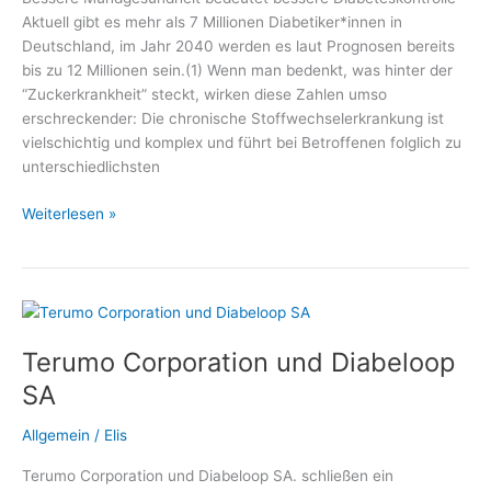
Diätetik
Aktuell gibt es mehr als 7 Millionen Diabetiker*innen in
e.
Deutschland, im Jahr 2040 werden es laut Prognosen bereits
V.
bis zu 12 Millionen sein.(1) Wenn man bedenkt, was hinter der
“Zuckerkrankheit” steckt, wirken diese Zahlen umso
erschreckender: Die chronische Stoffwechselerkrankung ist
vielschichtig und komplex und führt bei Betroffenen folglich zu
unterschiedlichsten
Spezielle
Weiterlesen »
Mundpflege
bei
Diabetes
–
Medizin
Terumo Corporation und Diabeloop
und
Gesundheit,
SA
Fachmediziner
und
Allgemein
/
Elis
Wellness
Terumo Corporation und Diabeloop SA. schließen ein