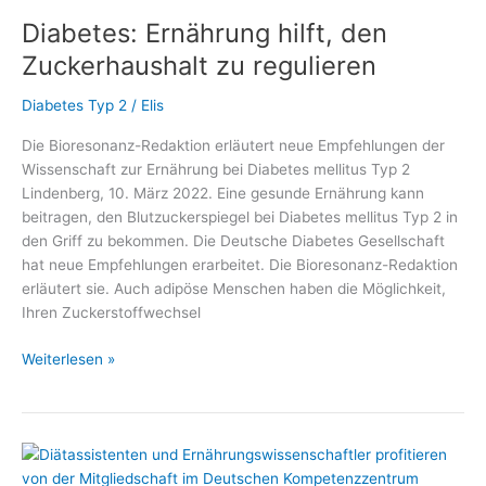
Gesünder
Diabetes: Ernährung hilft, den
unter
7
Zuckerhaushalt zu regulieren
PLUS“
gibt
Diabetes Typ 2
/
Elis
Antworten
Die Bioresonanz-Redaktion erläutert neue Empfehlungen der
auf
Wissenschaft zur Ernährung bei Diabetes mellitus Typ 2
viele
Lindenberg, 10. März 2022. Eine gesunde Ernährung kann
Fragen
beitragen, den Blutzuckerspiegel bei Diabetes mellitus Typ 2 in
im
den Griff zu bekommen. Die Deutsche Diabetes Gesellschaft
#DiabetesDialog
hat neue Empfehlungen erarbeitet. Die Bioresonanz-Redaktion
erläutert sie. Auch adipöse Menschen haben die Möglichkeit,
Ihren Zuckerstoffwechsel
Diabetes:
Weiterlesen »
Ernährung
hilft,
den
Zuckerhaushalt
zu