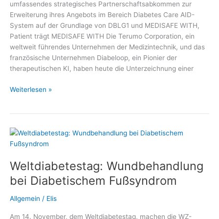
umfassendes strategisches Partnerschaftsabkommen zur
Erweiterung ihres Angebots im Bereich Diabetes Care AID-
System auf der Grundlage von DBLG1 und MEDISAFE WITH,
Patient trägt MEDISAFE WITH Die Terumo Corporation, ein
weltweit führendes Unternehmen der Medizintechnik, und das
französische Unternehmen Diabeloop, ein Pionier der
therapeutischen KI, haben heute die Unterzeichnung einer
Terumo
Weiterlesen »
Corporation
und
Diabeloop
SA
Weltdiabetestag: Wundbehandlung
bei Diabetischem Fußsyndrom
Allgemein
/
Elis
Am 14. November, dem Weltdiabetestag, machen die WZ-