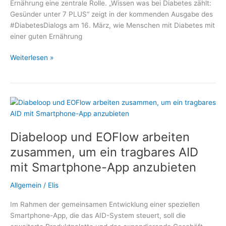
Ernährung eine zentrale Rolle. „Wissen was bei Diabetes zählt:
Gesünder unter 7 PLUS“ zeigt in der kommenden Ausgabe des
#DiabetesDialogs am 16. März, wie Menschen mit Diabetes mit
einer guten Ernährung
Mit
Weiterlesen »
Diabetes
ein
gutes
Leben
führen
–
Diabeloop und EOFlow arbeiten
Thema
im
zusammen, um ein tragbares AID
#DiabetesDialog:
mit Smartphone-App anzubieten
Welche
Rolle
Allgemein
/
Elis
spielt
die
Im Rahmen der gemeinsamen Entwicklung einer speziellen
Ernährung?
Smartphone-App, die das AID-System steuert, soll die