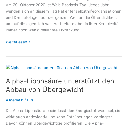
Am 29. Oktober 2020 ist Welt-Psoriasis-Tag. Jedes Jahr
wenden sich an diesem Tag Patientenselbsthilfeorganisationen
und Dermatologen auf der ganzen Welt an die Öffentlichkeit,
um auf die eigentlich weit verbreitete aber in ihrer Komplexität
immer noch wenig bekannte Erkrankung
Welt-
Weiterlesen »
Psoriasis-
Tag
2020
mit
großem
Alpha-Liponsäure unterstützt den
Informationsangebot
Abbau von Übergewicht
Allgemein
/
Elis
Die Alpha-Liponsäure beeinflusst den Energiestoffwechsel, sie
wirkt auch antioxidativ und kann Entzündungen verringern.
Davon können Übergewichtige profitieren. Die Alpha-