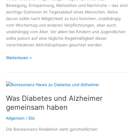
Bewegung, Entspannung, Mahlzeiten und Nachtruhe – das sind
gelasseneren
wichtige Stationen im Tagesablauf eines Menschen. Keine
Umgang
davon sollte nach Möglichkeit zu kurz kommen, unabhängig
mit
vom Wochentag und anderen Verpflichtungen, aber auch
Blutzuckerwerten
unabhängig vom Alter. Vor allem bei Kindern und Jugendlichen
sollte jedoch auf eine tägliche Regelmäßigkeit dieser
verschiedenen Aktivitätsphasen geachtet werden.
Gemeinsame
Weiterlesen »
Mahlzeiten
statt
einsame
Snacks
Was Diabetes und Alzheimer
gemeinsam haben
Allgemein
/
Elis
Die Bioresonanz-Redaktion sieht ganzheitlichen