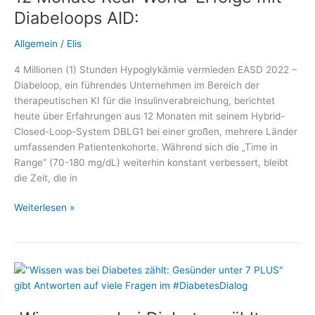
als
Diabeloops AID:
Digitale
Gesundheitsanwendung
Allgemein
/
Elis
zugelassen
4 Millionen (1) Stunden Hypoglykämie vermieden EASD 2022 –
Diabeloop, ein führendes Unternehmen im Bereich der
therapeutischen KI für die Insulinverabreichung, berichtet
heute über Erfahrungen aus 12 Monaten mit seinem Hybrid-
Closed-Loop-System DBLG1 bei einer großen, mehrere Länder
umfassenden Patientenkohorte. Während sich die „Time in
Range“ (70-180 mg/dL) weiterhin konstant verbessert, bleibt
die Zeit, die in
12
Weiterlesen »
Monate
Real-
World-
Erfolge
mit
Diabeloops