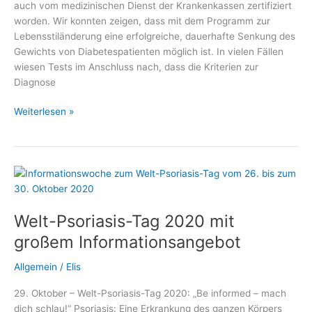
auch vom medizinischen Dienst der Krankenkassen zertifiziert
worden. Wir konnten zeigen, dass mit dem Programm zur
Lebensstiländerung eine erfolgreiche, dauerhafte Senkung des
Gewichts von Diabetespatienten möglich ist. In vielen Fällen
wiesen Tests im Anschluss nach, dass die Kriterien zur
Diagnose
Diabetes
Weiterlesen »
heilen
ohne
Operation
Welt-Psoriasis-Tag 2020 mit
großem Informationsangebot
Allgemein
/
Elis
29. Oktober – Welt-Psoriasis-Tag 2020: „Be informed – mach
dich schlau!“ Psoriasis: Eine Erkrankung des ganzen Körpers