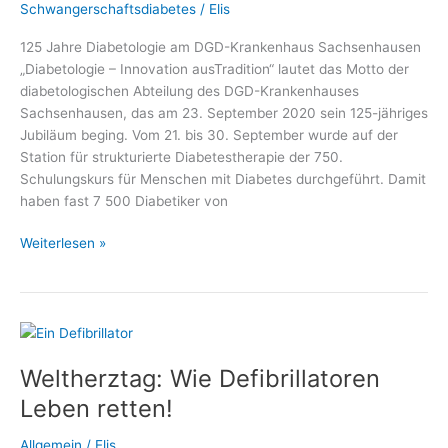
Schwangerschaftsdiabetes
/
Elis
125 Jahre Diabetologie am DGD-Krankenhaus Sachsenhausen
„Diabetologie – Innovation ausTradition“ lautet das Motto der
diabetologischen Abteilung des DGD-Krankenhauses
Sachsenhausen, das am 23. September 2020 sein 125-jähriges
Jubiläum beging. Vom 21. bis 30. September wurde auf der
Station für strukturierte Diabetestherapie der 750.
Schulungskurs für Menschen mit Diabetes durchgeführt. Damit
haben fast 7 500 Diabetiker von
Telefonaktion
Weiterlesen »
zum
125-
jährigen
Jubiläum
der
Weltherztag: Wie Defibrillatoren
Diabetologie
am
Leben retten!
DGD-
Krankenhaus
Allgemein
/
Elis