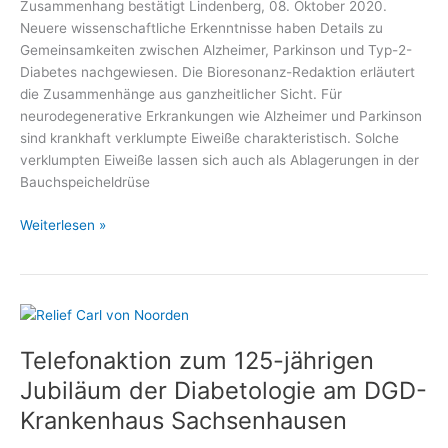
Zusammenhang bestätigt Lindenberg, 08. Oktober 2020.
Neuere wissenschaftliche Erkenntnisse haben Details zu
Gemeinsamkeiten zwischen Alzheimer, Parkinson und Typ-2-
Diabetes nachgewiesen. Die Bioresonanz-Redaktion erläutert
die Zusammenhänge aus ganzheitlicher Sicht. Für
neurodegenerative Erkrankungen wie Alzheimer und Parkinson
sind krankhaft verklumpte Eiweiße charakteristisch. Solche
verklumpten Eiweiße lassen sich auch als Ablagerungen in der
Bauchspeicheldrüse
Was
Weiterlesen »
Diabetes
und
Alzheimer
gemeinsam
haben
Telefonaktion zum 125-jährigen
Jubiläum der Diabetologie am DGD-
Krankenhaus Sachsenhausen