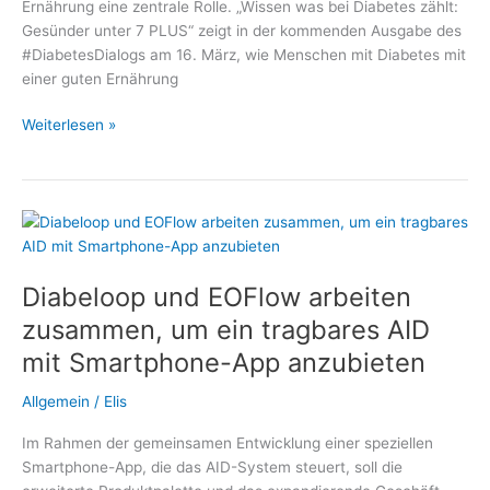
Ernährung eine zentrale Rolle. „Wissen was bei Diabetes zählt:
Gesünder unter 7 PLUS“ zeigt in der kommenden Ausgabe des
#DiabetesDialogs am 16. März, wie Menschen mit Diabetes mit
einer guten Ernährung
Mit
Weiterlesen »
Diabetes
ein
gutes
Leben
führen
–
Diabeloop und EOFlow arbeiten
Thema
im
zusammen, um ein tragbares AID
#DiabetesDialog:
mit Smartphone-App anzubieten
Welche
Rolle
Allgemein
/
Elis
spielt
die
Im Rahmen der gemeinsamen Entwicklung einer speziellen
Ernährung?
Smartphone-App, die das AID-System steuert, soll die