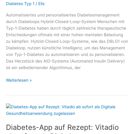
Diabetes Typ 1
/
Elis
Automatisiertes und personalisiertes Diabetesmanagement
durch Diabeloops Hybrid-Closed-Loop-System Menschen mit
Typ-1-Diabetes haben durch täglich zahlreiche therapeutische
Entscheidungen oftmals mit einer hohen mentalen Belastung
zu kämpfen. Hybrid-Closed-Loop-Systeme, wie das DBLG1 von
Diabeloop, nutzen künstliche Intelligenz, um das Management
von Typ-1-Diabetes zu automatisieren und zu personalisieren.
Das Herzstück des AID-Systems (Automated Insulin Delivery)
ist ein selbstlernender Algorithmus, der
Automatisiertes
Weiterlesen »
und
personalisiertes
Diabetesmanagement
durch
Diabeloops
Hybrid-
Diabetes-App auf Rezept: Vitadio
Closed-
Loop-