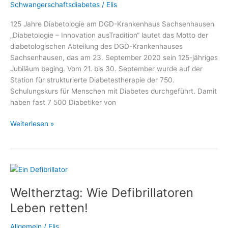
Schwangerschaftsdiabetes
/
Elis
125 Jahre Diabetologie am DGD-Krankenhaus Sachsenhausen
„Diabetologie – Innovation ausTradition“ lautet das Motto der
diabetologischen Abteilung des DGD-Krankenhauses
Sachsenhausen, das am 23. September 2020 sein 125-jähriges
Jubiläum beging. Vom 21. bis 30. September wurde auf der
Station für strukturierte Diabetestherapie der 750.
Schulungskurs für Menschen mit Diabetes durchgeführt. Damit
haben fast 7 500 Diabetiker von
Telefonaktion
Weiterlesen »
zum
125-
jährigen
Jubiläum
der
Weltherztag: Wie Defibrillatoren
Diabetologie
am
Leben retten!
DGD-
Krankenhaus
Allgemein
/
Elis