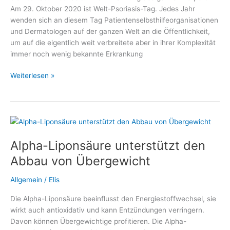
Am 29. Oktober 2020 ist Welt-Psoriasis-Tag. Jedes Jahr
wenden sich an diesem Tag Patientenselbsthilfeorganisationen
und Dermatologen auf der ganzen Welt an die Öffentlichkeit,
um auf die eigentlich weit verbreitete aber in ihrer Komplexität
immer noch wenig bekannte Erkrankung
Welt-
Weiterlesen »
Psoriasis-
Tag
2020
mit
großem
Alpha-Liponsäure unterstützt den
Informationsangebot
Abbau von Übergewicht
Allgemein
/
Elis
Die Alpha-Liponsäure beeinflusst den Energiestoffwechsel, sie
wirkt auch antioxidativ und kann Entzündungen verringern.
Davon können Übergewichtige profitieren. Die Alpha-