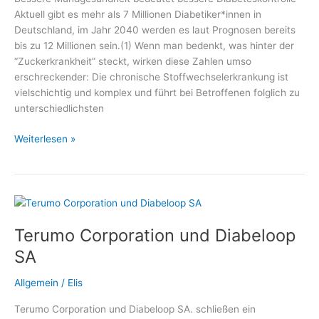
Diätetik
Aktuell gibt es mehr als 7 Millionen Diabetiker*innen in
e.
Deutschland, im Jahr 2040 werden es laut Prognosen bereits
V.
bis zu 12 Millionen sein.(1) Wenn man bedenkt, was hinter der
“Zuckerkrankheit” steckt, wirken diese Zahlen umso
erschreckender: Die chronische Stoffwechselerkrankung ist
vielschichtig und komplex und führt bei Betroffenen folglich zu
unterschiedlichsten
Spezielle
Weiterlesen »
Mundpflege
bei
Diabetes
–
Medizin
Terumo Corporation und Diabeloop
und
Gesundheit,
SA
Fachmediziner
und
Allgemein
/
Elis
Wellness
Terumo Corporation und Diabeloop SA. schließen ein