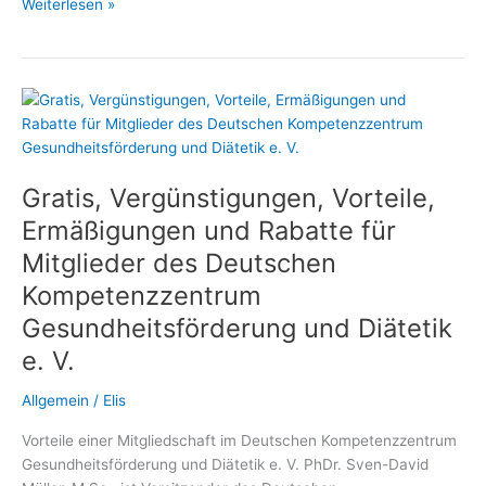
Diätassistenten
Weiterlesen »
und
Ernährungswissenschaftler
profitieren
von
der
Mitgliedschaft
im
Gratis, Vergünstigungen, Vorteile,
Deutschen
Kompetenzzentrum
Ermäßigungen und Rabatte für
Gesundheitsförderung
Mitglieder des Deutschen
und
Kompetenzzentrum
Diätetik
Gesundheitsförderung und Diätetik
e. V.
Allgemein
/
Elis
Vorteile einer Mitgliedschaft im Deutschen Kompetenzzentrum
Gesundheitsförderung und Diätetik e. V. PhDr. Sven-David