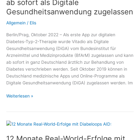
ab sofort als Digitale
System
Gesundheitsanwendung zugelassen
Allgemein
/
Elis
Berlin/Prag, Oktober 2022 – Als erste App zur digitalen
Diabetes-Typ-2-Therapie wurde Vitadio als Digitale
Gesundheitsanwendung (DiGA) vom Bundesinstitut für
Arzneimittel und Medizinprodukte (BfArM) zugelassen und kann
ab sofort in ganz Deutschland ärztlich zur Behandlung von
Diabetes verschrieben werden. Seit Oktober 2019 können in
Deutschland medizinische Apps und Online-Programme als
Digitale Gesundheitsanwendung (DiGA) zugelassen werden. Im
Diabetes-
Weiterlesen »
App
auf
Rezept:
Vitadio
ab
12 Monate Real-World-Erfolge mit
sofort