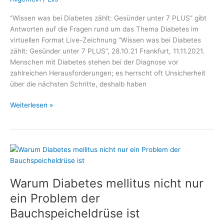
“Wissen was bei Diabetes zählt: Gesünder unter 7 PLUS” gibt
Antworten auf die Fragen rund um das Thema Diabetes im
virtuellen Format Live-Zeichnung “Wissen was bei Diabetes
zählt: Gesünder unter 7 PLUS”, 28.10.21 Frankfurt, 11.11.2021.
Menschen mit Diabetes stehen bei der Diagnose vor
zahlreichen Herausforderungen; es herrscht oft Unsicherheit
über die nächsten Schritte, deshalb haben
Vor
Weiterlesen »
dem
Weltdiabetestag:
–
Medizin
und
Gesundheit,
Warum Diabetes mellitus nicht nur
Fachmediziner
und
ein Problem der
Wellness
Bauchspeicheldrüse ist