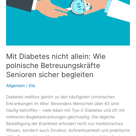
Mit Diabetes nicht allein: Wie
polnische Betreuungskräfte
Senioren sicher begleiten
Allgemein
/
Elis
Diabetes mellitus gehört zu den häufigsten chronischen
Erkrankungen im Alter. Besonders Menschen über 65 sind
häufig betroffen – viele leben mit Typ-2-Diabetes und oft mit
mehreren Begleiterkrankungen gleichzeitig. Die tägliche
Bewältigung der Krankheit erfordert nicht nur medizinisches
Wissen, sondern auch Struktur, Aufmerksamkeit und praktische