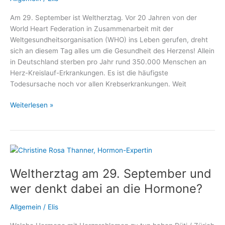
Sachsenhausen
Am 29. September ist Weltherztag. Vor 20 Jahren von der
World Heart Federation in Zusammenarbeit mit der
Weltgesundheitsorganisation (WHO) ins Leben gerufen, dreht
sich an diesem Tag alles um die Gesundheit des Herzens! Allein
in Deutschland sterben pro Jahr rund 350.000 Menschen an
Herz-Kreislauf-Erkrankungen. Es ist die häufigste
Todesursache noch vor allen Krebserkrankungen. Weit
Weltherztag:
Weiterlesen »
Wie
Defibrillatoren
Leben
retten!
Weltherztag am 29. September und
wer denkt dabei an die Hormone?
Allgemein
/
Elis