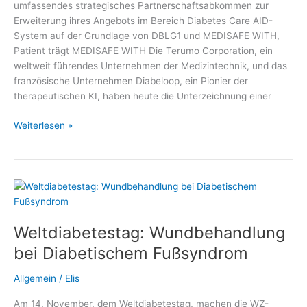
umfassendes strategisches Partnerschaftsabkommen zur
Erweiterung ihres Angebots im Bereich Diabetes Care AID-
System auf der Grundlage von DBLG1 und MEDISAFE WITH,
Patient trägt MEDISAFE WITH Die Terumo Corporation, ein
weltweit führendes Unternehmen der Medizintechnik, und das
französische Unternehmen Diabeloop, ein Pionier der
therapeutischen KI, haben heute die Unterzeichnung einer
Terumo
Weiterlesen »
Corporation
und
Diabeloop
SA
Weltdiabetestag: Wundbehandlung
bei Diabetischem Fußsyndrom
Allgemein
/
Elis
Am 14. November, dem Weltdiabetestag, machen die WZ-