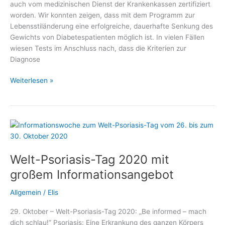
auch vom medizinischen Dienst der Krankenkassen zertifiziert
worden. Wir konnten zeigen, dass mit dem Programm zur
Lebensstiländerung eine erfolgreiche, dauerhafte Senkung des
Gewichts von Diabetespatienten möglich ist. In vielen Fällen
wiesen Tests im Anschluss nach, dass die Kriterien zur
Diagnose
Diabetes
Weiterlesen »
heilen
ohne
Operation
Welt-Psoriasis-Tag 2020 mit
großem Informationsangebot
Allgemein
/
Elis
29. Oktober – Welt-Psoriasis-Tag 2020: „Be informed – mach
dich schlau!“ Psoriasis: Eine Erkrankung des ganzen Körpers