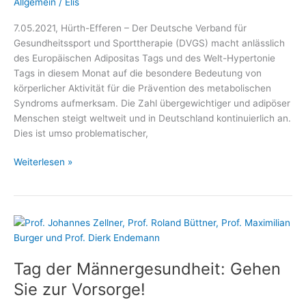
Allgemein
/
Elis
7.05.2021, Hürth-Efferen – Der Deutsche Verband für
Gesundheitssport und Sporttherapie (DVGS) macht anlässlich
des Europäischen Adipositas Tags und des Welt-Hypertonie
Tags in diesem Monat auf die besondere Bedeutung von
körperlicher Aktivität für die Prävention des metabolischen
Syndroms aufmerksam. Die Zahl übergewichtiger und adipöser
Menschen steigt weltweit und in Deutschland kontinuierlich an.
Dies ist umso problematischer,
Mit
Weiterlesen »
Bewegung
dem
metabolischen
Syndrom
trotzen
Tag der Männergesundheit: Gehen
Sie zur Vorsorge!