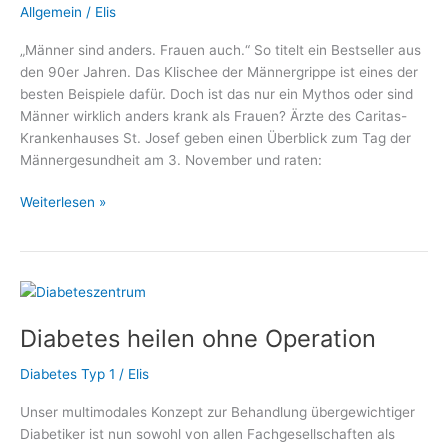
Allgemein
/
Elis
„Männer sind anders. Frauen auch.“ So titelt ein Bestseller aus
den 90er Jahren. Das Klischee der Männergrippe ist eines der
besten Beispiele dafür. Doch ist das nur ein Mythos oder sind
Männer wirklich anders krank als Frauen? Ärzte des Caritas-
Krankenhauses St. Josef geben einen Überblick zum Tag der
Männergesundheit am 3. November und raten:
Tag
Weiterlesen »
der
Männergesundheit:
Gehen
Sie
zur
Diabetes heilen ohne Operation
Vorsorge!
Diabetes Typ 1
/
Elis
Unser multimodales Konzept zur Behandlung übergewichtiger
Diabetiker ist nun sowohl von allen Fachgesellschaften als