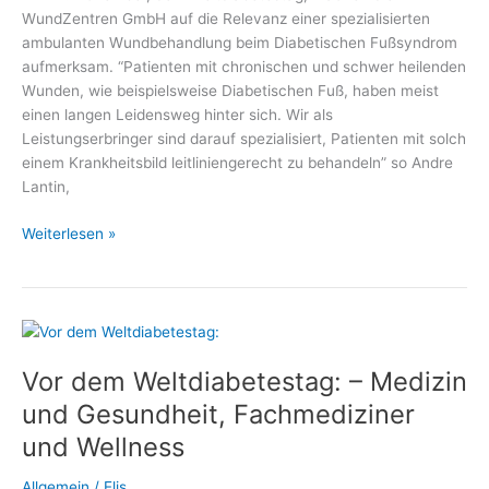
WundZentren GmbH auf die Relevanz einer spezialisierten
ambulanten Wundbehandlung beim Diabetischen Fußsyndrom
aufmerksam. “Patienten mit chronischen und schwer heilenden
Wunden, wie beispielsweise Diabetischen Fuß, haben meist
einen langen Leidensweg hinter sich. Wir als
Leistungserbringer sind darauf spezialisiert, Patienten mit solch
einem Krankheitsbild leitliniengerecht zu behandeln” so Andre
Lantin,
Weltdiabetestag:
Weiterlesen »
Wundbehandlung
bei
Diabetischem
Fußsyndrom
Vor dem Weltdiabetestag: – Medizin
und Gesundheit, Fachmediziner
und Wellness
Allgemein
/
Elis