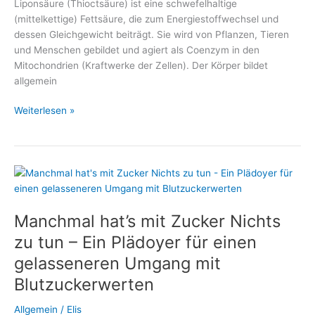
Liponsäure (Thioctsäure) ist eine schwefelhaltige
(mittelkettige) Fettsäure, die zum Energiestoffwechsel und
dessen Gleichgewicht beiträgt. Sie wird von Pflanzen, Tieren
und Menschen gebildet und agiert als Coenzym in den
Mitochondrien (Kraftwerke der Zellen). Der Körper bildet
allgemein
Alpha-
Weiterlesen »
Liponsäure
unterstützt
den
Abbau
von
Übergewicht
Manchmal hat’s mit Zucker Nichts
zu tun – Ein Plädoyer für einen
gelasseneren Umgang mit
Blutzuckerwerten
Allgemein
/
Elis