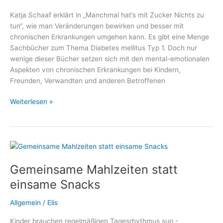
Katja Schaaf erklärt in „Manchmal hat’s mit Zucker Nichts zu
tun“, wie man Veränderungen bewirken und besser mit
chronischen Erkrankungen umgehen kann. Es gibt eine Menge
Sachbücher zum Thema Diabetes mellitus Typ 1. Doch nur
wenige dieser Bücher setzen sich mit den mental-emotionalen
Aspekten von chronischen Erkrankungen bei Kindern,
Freunden, Verwandten und anderen Betroffenen
Manchmal
Weiterlesen »
hat’s
mit
Zucker
Nichts
zu
Gemeinsame Mahlzeiten statt
tun
–
einsame Snacks
Ein
Plädoyer
Allgemein
/
Elis
für
Kinder brauchen regelmäßigen Tagesrhythmus sup.-
einen