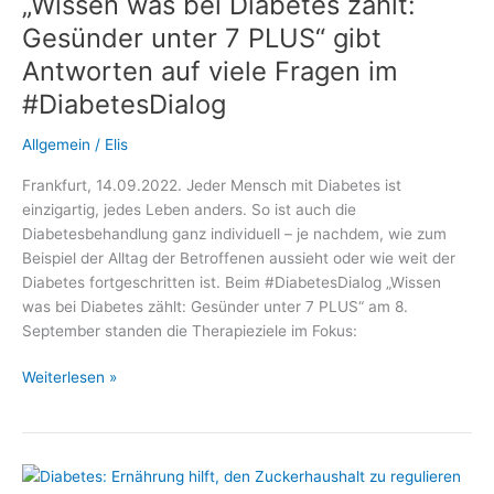
„Wissen was bei Diabetes zählt:
AID:
Gesünder unter 7 PLUS“ gibt
Antworten auf viele Fragen im
#DiabetesDialog
Allgemein
/
Elis
Frankfurt, 14.09.2022. Jeder Mensch mit Diabetes ist
einzigartig, jedes Leben anders. So ist auch die
Diabetesbehandlung ganz individuell – je nachdem, wie zum
Beispiel der Alltag der Betroffenen aussieht oder wie weit der
Diabetes fortgeschritten ist. Beim #DiabetesDialog „Wissen
was bei Diabetes zählt: Gesünder unter 7 PLUS“ am 8.
September standen die Therapieziele im Fokus:
„Wissen
Weiterlesen »
was
bei
Diabetes
zählt: