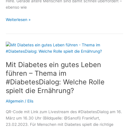
Hilfe. Gerade ältere Menschen sind damit schnell überfordert –
ebenso wie
Mit
Weiterlesen »
Diabetes
nicht
allein:
Wie
polnische
Betreuungskräfte
Mit Diabetes ein gutes Leben
Senioren
sicher
führen – Thema im
begleiten
#DiabetesDialog: Welche Rolle
spielt die Ernährung?
Allgemein
/
Elis
QR-Code mit Link zum Livestream des #DiabetesDialog am 16.
März um 16.30 Uhr (Bildquelle: @Sanofi) Frankfurt,
23.02.2023. Für Menschen mit Diabetes spielt die richtige