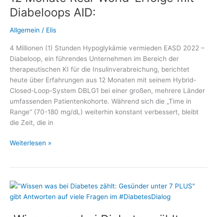
als
Diabeloops AID:
Digitale
Gesundheitsanwendung
Allgemein
/
Elis
zugelassen
4 Millionen (1) Stunden Hypoglykämie vermieden EASD 2022 –
Diabeloop, ein führendes Unternehmen im Bereich der
therapeutischen KI für die Insulinverabreichung, berichtet
heute über Erfahrungen aus 12 Monaten mit seinem Hybrid-
Closed-Loop-System DBLG1 bei einer großen, mehrere Länder
umfassenden Patientenkohorte. Während sich die „Time in
Range“ (70-180 mg/dL) weiterhin konstant verbessert, bleibt
die Zeit, die in
12
Weiterlesen »
Monate
Real-
World-
Erfolge
mit
Diabeloops