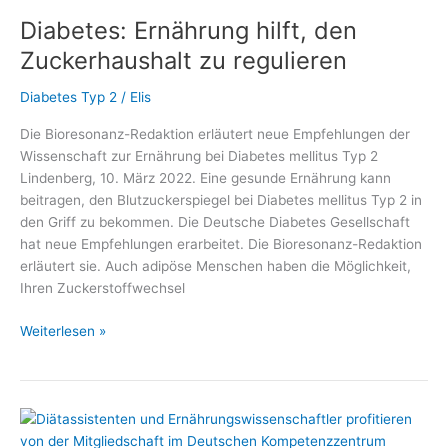
Gesünder
Diabetes: Ernährung hilft, den
unter
7
Zuckerhaushalt zu regulieren
PLUS“
gibt
Diabetes Typ 2
/
Elis
Antworten
Die Bioresonanz-Redaktion erläutert neue Empfehlungen der
auf
Wissenschaft zur Ernährung bei Diabetes mellitus Typ 2
viele
Lindenberg, 10. März 2022. Eine gesunde Ernährung kann
Fragen
beitragen, den Blutzuckerspiegel bei Diabetes mellitus Typ 2 in
im
den Griff zu bekommen. Die Deutsche Diabetes Gesellschaft
#DiabetesDialog
hat neue Empfehlungen erarbeitet. Die Bioresonanz-Redaktion
erläutert sie. Auch adipöse Menschen haben die Möglichkeit,
Ihren Zuckerstoffwechsel
Diabetes:
Weiterlesen »
Ernährung
hilft,
den
Zuckerhaushalt
zu