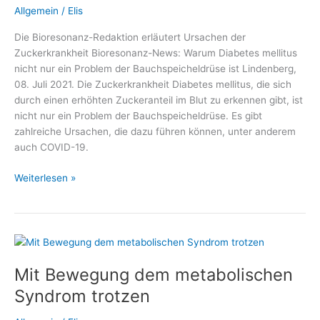
Allgemein
/
Elis
Die Bioresonanz-Redaktion erläutert Ursachen der
Zuckerkrankheit Bioresonanz-News: Warum Diabetes mellitus
nicht nur ein Problem der Bauchspeicheldrüse ist Lindenberg,
08. Juli 2021. Die Zuckerkrankheit Diabetes mellitus, die sich
durch einen erhöhten Zuckeranteil im Blut zu erkennen gibt, ist
nicht nur ein Problem der Bauchspeicheldrüse. Es gibt
zahlreiche Ursachen, die dazu führen können, unter anderem
auch COVID-19.
Warum
Weiterlesen »
Diabetes
mellitus
nicht
nur
ein
Mit Bewegung dem metabolischen
Problem
der
Syndrom trotzen
Bauchspeicheldrüse
ist