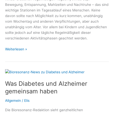
Bewegung, Entspannung, Mahlzeiten und Nachtruhe – das sind
gelasseneren
wichtige Stationen im Tagesablauf eines Menschen. Keine
Umgang
davon sollte nach Möglichkeit zu kurz kommen, unabhängig
mit
vom Wochentag und anderen Verpflichtungen, aber auch
Blutzuckerwerten
unabhängig vom Alter. Vor allem bei Kindern und Jugendlichen
sollte jedoch auf eine tägliche Regelmäßigkeit dieser
verschiedenen Aktivitätsphasen geachtet werden.
Gemeinsame
Weiterlesen »
Mahlzeiten
statt
einsame
Snacks
Was Diabetes und Alzheimer
gemeinsam haben
Allgemein
/
Elis
Die Bioresonanz-Redaktion sieht ganzheitlichen