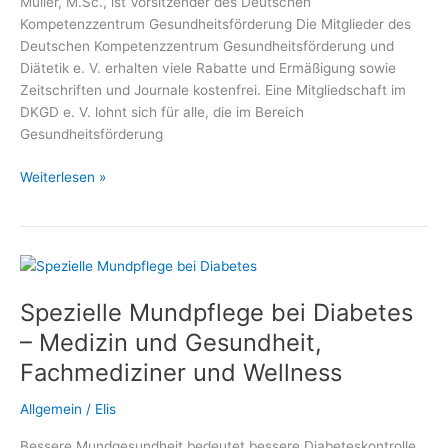
Müller, M.Sc., ist Vorsitzender des Deutschen
Kompetenzzentrum Gesundheitsförderung Die Mitglieder des
Deutschen Kompetenzzentrum Gesundheitsförderung und
Diätetik e. V. erhalten viele Rabatte und Ermäßigung sowie
Zeitschriften und Journale kostenfrei. Eine Mitgliedschaft im
DKGD e. V. lohnt sich für alle, die im Bereich
Gesundheitsförderung
Gratis,
Weiterlesen »
Vergünstigungen,
Vorteile,
Ermäßigungen
und
Rabatte
Spezielle Mundpflege bei Diabetes
für
Mitglieder
– Medizin und Gesundheit,
des
Fachmediziner und Wellness
Deutschen
Kompetenzzentrum
Allgemein
/
Elis
Gesundheitsförderung
und
Bessere Mundgesundheit bedeutet bessere Diabeteskontrolle