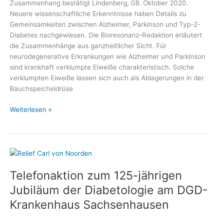
Zusammenhang bestätigt Lindenberg, 08. Oktober 2020.
Neuere wissenschaftliche Erkenntnisse haben Details zu
Gemeinsamkeiten zwischen Alzheimer, Parkinson und Typ-2-
Diabetes nachgewiesen. Die Bioresonanz-Redaktion erläutert
die Zusammenhänge aus ganzheitlicher Sicht. Für
neurodegenerative Erkrankungen wie Alzheimer und Parkinson
sind krankhaft verklumpte Eiweiße charakteristisch. Solche
verklumpten Eiweiße lassen sich auch als Ablagerungen in der
Bauchspeicheldrüse
Was
Weiterlesen »
Diabetes
und
Alzheimer
gemeinsam
haben
Telefonaktion zum 125-jährigen
Jubiläum der Diabetologie am DGD-
Krankenhaus Sachsenhausen