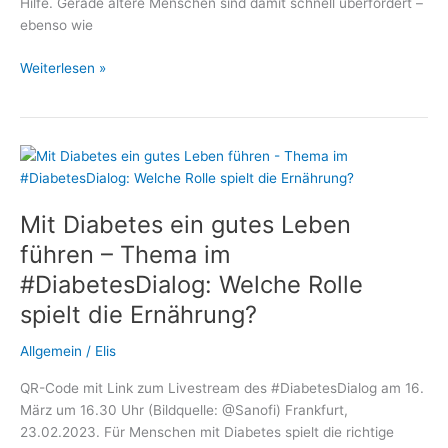
Hilfe. Gerade ältere Menschen sind damit schnell überfordert –
ebenso wie
Mit
Weiterlesen »
Diabetes
nicht
allein:
Wie
polnische
Betreuungskräfte
Mit Diabetes ein gutes Leben
Senioren
sicher
führen – Thema im
begleiten
#DiabetesDialog: Welche Rolle
spielt die Ernährung?
Allgemein
/
Elis
QR-Code mit Link zum Livestream des #DiabetesDialog am 16.
März um 16.30 Uhr (Bildquelle: @Sanofi) Frankfurt,
23.02.2023. Für Menschen mit Diabetes spielt die richtige