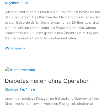
Allgemein
/
Elis
„Männer sind anders. Frauen auch.“ So titelt ein Bestseller aus
den 90er Jahren. Das Klischee der Männergrippe ist eines der
besten Beispiele dafür. Doch ist das nur ein Mythos oder sind
Männer wirklich anders krank als Frauen? Ärzte des Caritas-
Krankenhauses St. Josef geben einen Überblick zum Tag der
Männergesundheit am 3. November und raten:
Tag
Weiterlesen »
der
Männergesundheit:
Gehen
Sie
zur
Diabetes heilen ohne Operation
Vorsorge!
Diabetes Typ 1
/
Elis
Unser multimodales Konzept zur Behandlung übergewichtiger
Diabetiker ist nun sowohl von allen Fachgesellschaften als