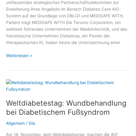
umfassendes strategisches Partnerschaftsabkommen zur
Erweiterung ihres Angebots im Bereich Diabetes Care AID-
System auf der Grundlage von DBLG1 und MEDISAFE WITH,
Patient trägt MEDISAFE WITH Die Terumo Corporation, ein
weltweit führendes Unternehmen der Medizintechnik, und das
französische Unternehmen Diabeloop, ein Pionier der
therapeutischen KI, haben heute die Unterzeichnung einer
Terumo
Weiterlesen »
Corporation
und
Diabeloop
SA
Weltdiabetestag: Wundbehandlung
bei Diabetischem Fußsyndrom
Allgemein
/
Elis
Am 14. November, dem Weltdiabetestag, machen die WZ-