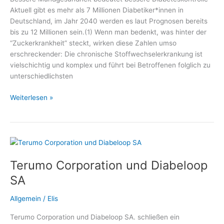
Diätetik
Aktuell gibt es mehr als 7 Millionen Diabetiker*innen in
e.
Deutschland, im Jahr 2040 werden es laut Prognosen bereits
V.
bis zu 12 Millionen sein.(1) Wenn man bedenkt, was hinter der
“Zuckerkrankheit” steckt, wirken diese Zahlen umso
erschreckender: Die chronische Stoffwechselerkrankung ist
vielschichtig und komplex und führt bei Betroffenen folglich zu
unterschiedlichsten
Spezielle
Weiterlesen »
Mundpflege
bei
Diabetes
–
Medizin
Terumo Corporation und Diabeloop
und
Gesundheit,
SA
Fachmediziner
und
Allgemein
/
Elis
Wellness
Terumo Corporation und Diabeloop SA. schließen ein