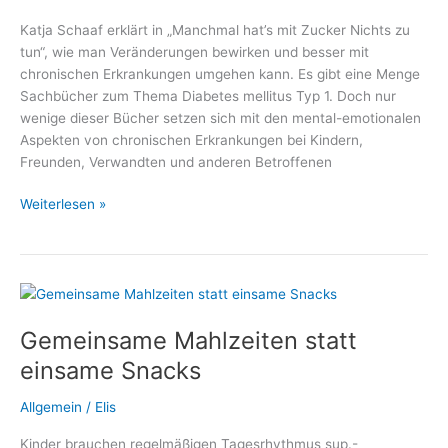
Katja Schaaf erklärt in „Manchmal hat’s mit Zucker Nichts zu
tun“, wie man Veränderungen bewirken und besser mit
chronischen Erkrankungen umgehen kann. Es gibt eine Menge
Sachbücher zum Thema Diabetes mellitus Typ 1. Doch nur
wenige dieser Bücher setzen sich mit den mental-emotionalen
Aspekten von chronischen Erkrankungen bei Kindern,
Freunden, Verwandten und anderen Betroffenen
Manchmal
Weiterlesen »
hat’s
mit
Zucker
Nichts
zu
Gemeinsame Mahlzeiten statt
tun
–
einsame Snacks
Ein
Plädoyer
Allgemein
/
Elis
für
Kinder brauchen regelmäßigen Tagesrhythmus sup.-
einen