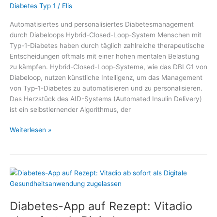
Diabetes Typ 1
/
Elis
Automatisiertes und personalisiertes Diabetesmanagement
durch Diabeloops Hybrid-Closed-Loop-System Menschen mit
Typ-1-Diabetes haben durch täglich zahlreiche therapeutische
Entscheidungen oftmals mit einer hohen mentalen Belastung
zu kämpfen. Hybrid-Closed-Loop-Systeme, wie das DBLG1 von
Diabeloop, nutzen künstliche Intelligenz, um das Management
von Typ-1-Diabetes zu automatisieren und zu personalisieren.
Das Herzstück des AID-Systems (Automated Insulin Delivery)
ist ein selbstlernender Algorithmus, der
Automatisiertes
Weiterlesen »
und
personalisiertes
Diabetesmanagement
durch
Diabeloops
Hybrid-
Diabetes-App auf Rezept: Vitadio
Closed-
Loop-