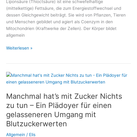
Liponsäure (Thioctsäure) ist eine schwefelhaltige
(mittelkettige) Fettsäure, die zum Energiestoffwechsel und
dessen Gleichgewicht beiträgt. Sie wird von Pflanzen, Tieren
und Menschen gebildet und agiert als Coenzym in den
Mitochondrien (Kraftwerke der Zellen). Der Körper bildet
allgemein
Alpha-
Weiterlesen »
Liponsäure
unterstützt
den
Abbau
von
Übergewicht
Manchmal hat’s mit Zucker Nichts
zu tun – Ein Plädoyer für einen
gelasseneren Umgang mit
Blutzuckerwerten
Allgemein
/
Elis