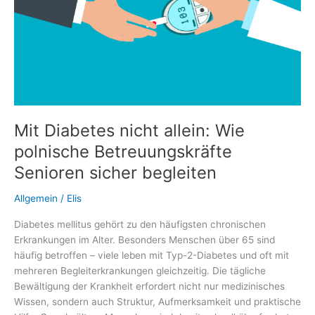
Mit Diabetes nicht allein: Wie
polnische Betreuungskräfte
Senioren sicher begleiten
Allgemein
/
Elis
Diabetes mellitus gehört zu den häufigsten chronischen
Erkrankungen im Alter. Besonders Menschen über 65 sind
häufig betroffen – viele leben mit Typ-2-Diabetes und oft mit
mehreren Begleiterkrankungen gleichzeitig. Die tägliche
Bewältigung der Krankheit erfordert nicht nur medizinisches
Wissen, sondern auch Struktur, Aufmerksamkeit und praktische