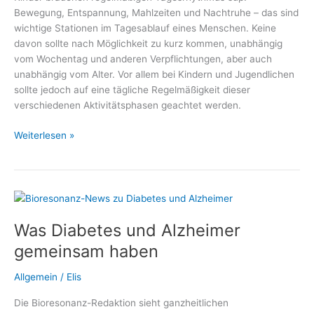
Bewegung, Entspannung, Mahlzeiten und Nachtruhe – das sind
gelasseneren
wichtige Stationen im Tagesablauf eines Menschen. Keine
Umgang
davon sollte nach Möglichkeit zu kurz kommen, unabhängig
mit
vom Wochentag und anderen Verpflichtungen, aber auch
Blutzuckerwerten
unabhängig vom Alter. Vor allem bei Kindern und Jugendlichen
sollte jedoch auf eine tägliche Regelmäßigkeit dieser
verschiedenen Aktivitätsphasen geachtet werden.
Gemeinsame
Weiterlesen »
Mahlzeiten
statt
einsame
Snacks
Was Diabetes und Alzheimer
gemeinsam haben
Allgemein
/
Elis
Die Bioresonanz-Redaktion sieht ganzheitlichen