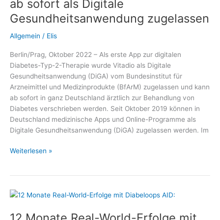
ab sofort als Digitale
System
Gesundheitsanwendung zugelassen
Allgemein
/
Elis
Berlin/Prag, Oktober 2022 – Als erste App zur digitalen
Diabetes-Typ-2-Therapie wurde Vitadio als Digitale
Gesundheitsanwendung (DiGA) vom Bundesinstitut für
Arzneimittel und Medizinprodukte (BfArM) zugelassen und kann
ab sofort in ganz Deutschland ärztlich zur Behandlung von
Diabetes verschrieben werden. Seit Oktober 2019 können in
Deutschland medizinische Apps und Online-Programme als
Digitale Gesundheitsanwendung (DiGA) zugelassen werden. Im
Diabetes-
Weiterlesen »
App
auf
Rezept:
Vitadio
ab
12 Monate Real-World-Erfolge mit
sofort