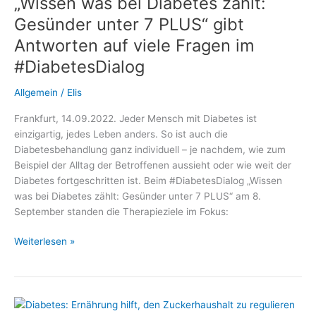
„Wissen was bei Diabetes zählt:
AID:
Gesünder unter 7 PLUS“ gibt
Antworten auf viele Fragen im
#DiabetesDialog
Allgemein
/
Elis
Frankfurt, 14.09.2022. Jeder Mensch mit Diabetes ist
einzigartig, jedes Leben anders. So ist auch die
Diabetesbehandlung ganz individuell – je nachdem, wie zum
Beispiel der Alltag der Betroffenen aussieht oder wie weit der
Diabetes fortgeschritten ist. Beim #DiabetesDialog „Wissen
was bei Diabetes zählt: Gesünder unter 7 PLUS“ am 8.
September standen die Therapieziele im Fokus:
„Wissen
Weiterlesen »
was
bei
Diabetes
zählt: