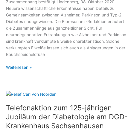
Zusammenhang bestätigt Lindenberg, 08. Oktober 2020.
Neuere wissenschaftliche Erkenntnisse haben Details zu
Gemeinsamkeiten zwischen Alzheimer, Parkinson und Typ-2-
Diabetes nachgewiesen. Die Bioresonanz-Redaktion erläutert
die Zusammenhänge aus ganzheitlicher Sicht. Für
neurodegenerative Erkrankungen wie Alzheimer und Parkinson
sind krankhaft verklumpte Eiweiße charakteristisch. Solche
verklumpten Eiweiße lassen sich auch als Ablagerungen in der
Bauchspeicheldrüse
Was
Weiterlesen »
Diabetes
und
Alzheimer
gemeinsam
haben
Telefonaktion zum 125-jährigen
Jubiläum der Diabetologie am DGD-
Krankenhaus Sachsenhausen