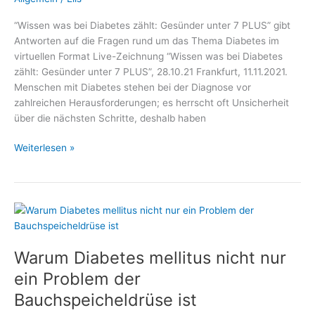
“Wissen was bei Diabetes zählt: Gesünder unter 7 PLUS” gibt
Antworten auf die Fragen rund um das Thema Diabetes im
virtuellen Format Live-Zeichnung “Wissen was bei Diabetes
zählt: Gesünder unter 7 PLUS”, 28.10.21 Frankfurt, 11.11.2021.
Menschen mit Diabetes stehen bei der Diagnose vor
zahlreichen Herausforderungen; es herrscht oft Unsicherheit
über die nächsten Schritte, deshalb haben
Vor
Weiterlesen »
dem
Weltdiabetestag:
–
Medizin
und
Gesundheit,
Warum Diabetes mellitus nicht nur
Fachmediziner
und
ein Problem der
Wellness
Bauchspeicheldrüse ist