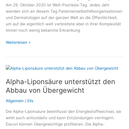
Am 29. Oktober 2020 ist Welt-Psoriasis-Tag. Jedes Jahr
wenden sich an diesem Tag Patientenselbsthilfeorganisationen
und Dermatologen auf der ganzen Welt an die Öffentlichkeit,
um auf die eigentlich weit verbreitete aber in ihrer Komplexität
immer noch wenig bekannte Erkrankung
Welt-
Weiterlesen »
Psoriasis-
Tag
2020
mit
großem
Alpha-Liponsäure unterstützt den
Informationsangebot
Abbau von Übergewicht
Allgemein
/
Elis
Die Alpha-Liponsäure beeinflusst den Energiestoffwechsel, sie
wirkt auch antioxidativ und kann Entzündungen verringern.
Davon können Übergewichtige profitieren. Die Alpha-