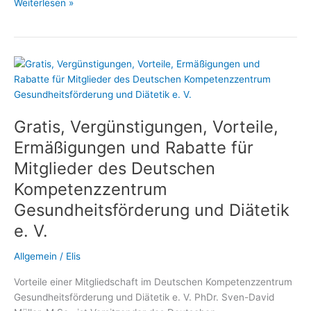
Diätassistenten
Weiterlesen »
und
Ernährungswissenschaftler
profitieren
von
der
Mitgliedschaft
im
Gratis, Vergünstigungen, Vorteile,
Deutschen
Kompetenzzentrum
Ermäßigungen und Rabatte für
Gesundheitsförderung
Mitglieder des Deutschen
und
Kompetenzzentrum
Diätetik
Gesundheitsförderung und Diätetik
e. V.
Allgemein
/
Elis
Vorteile einer Mitgliedschaft im Deutschen Kompetenzzentrum
Gesundheitsförderung und Diätetik e. V. PhDr. Sven-David