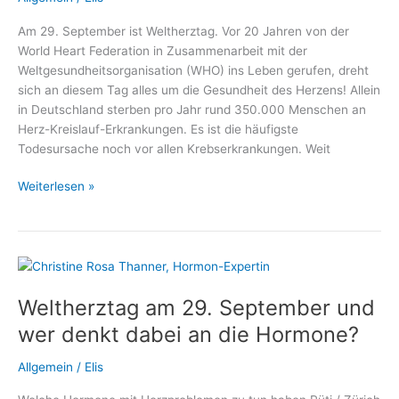
Sachsenhausen
Am 29. September ist Weltherztag. Vor 20 Jahren von der
World Heart Federation in Zusammenarbeit mit der
Weltgesundheitsorganisation (WHO) ins Leben gerufen, dreht
sich an diesem Tag alles um die Gesundheit des Herzens! Allein
in Deutschland sterben pro Jahr rund 350.000 Menschen an
Herz-Kreislauf-Erkrankungen. Es ist die häufigste
Todesursache noch vor allen Krebserkrankungen. Weit
Weltherztag:
Weiterlesen »
Wie
Defibrillatoren
Leben
retten!
Weltherztag am 29. September und
wer denkt dabei an die Hormone?
Allgemein
/
Elis