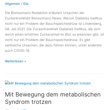
Allgemein
/
Elis
Die Bioresonanz-Redaktion erläutert Ursachen der
Zuckerkrankheit Bioresonanz-News: Warum Diabetes mellitus
nicht nur ein Problem der Bauchspeicheldrüse ist Lindenberg,
08. Juli 2021. Die Zuckerkrankheit Diabetes mellitus, die sich
durch einen erhöhten Zuckeranteil im Blut zu erkennen gibt, ist
nicht nur ein Problem der Bauchspeicheldrüse. Es gibt
zahlreiche Ursachen, die dazu führen können, unter anderem
auch COVID-19.
Warum
Weiterlesen »
Diabetes
mellitus
nicht
nur
ein
Mit Bewegung dem metabolischen
Problem
der
Syndrom trotzen
Bauchspeicheldrüse
ist