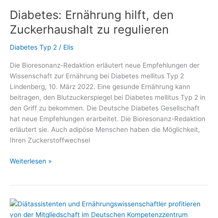
Gesünder
Diabetes: Ernährung hilft, den
unter
7
Zuckerhaushalt zu regulieren
PLUS“
gibt
Diabetes Typ 2
/
Elis
Antworten
Die Bioresonanz-Redaktion erläutert neue Empfehlungen der
auf
Wissenschaft zur Ernährung bei Diabetes mellitus Typ 2
viele
Lindenberg, 10. März 2022. Eine gesunde Ernährung kann
Fragen
beitragen, den Blutzuckerspiegel bei Diabetes mellitus Typ 2 in
im
den Griff zu bekommen. Die Deutsche Diabetes Gesellschaft
#DiabetesDialog
hat neue Empfehlungen erarbeitet. Die Bioresonanz-Redaktion
erläutert sie. Auch adipöse Menschen haben die Möglichkeit,
Ihren Zuckerstoffwechsel
Diabetes:
Weiterlesen »
Ernährung
hilft,
den
Zuckerhaushalt
zu