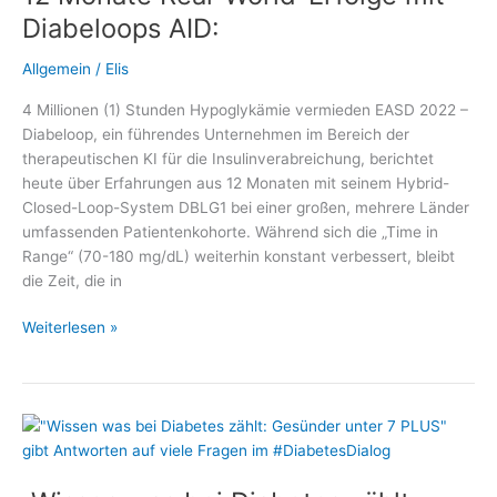
als
Diabeloops AID:
Digitale
Gesundheitsanwendung
Allgemein
/
Elis
zugelassen
4 Millionen (1) Stunden Hypoglykämie vermieden EASD 2022 –
Diabeloop, ein führendes Unternehmen im Bereich der
therapeutischen KI für die Insulinverabreichung, berichtet
heute über Erfahrungen aus 12 Monaten mit seinem Hybrid-
Closed-Loop-System DBLG1 bei einer großen, mehrere Länder
umfassenden Patientenkohorte. Während sich die „Time in
Range“ (70-180 mg/dL) weiterhin konstant verbessert, bleibt
die Zeit, die in
12
Weiterlesen »
Monate
Real-
World-
Erfolge
mit
Diabeloops