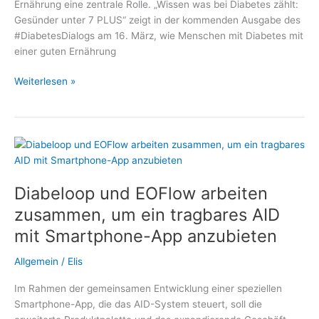
Ernährung eine zentrale Rolle. „Wissen was bei Diabetes zählt:
Gesünder unter 7 PLUS“ zeigt in der kommenden Ausgabe des
#DiabetesDialogs am 16. März, wie Menschen mit Diabetes mit
einer guten Ernährung
Mit
Weiterlesen »
Diabetes
ein
gutes
Leben
führen
–
Diabeloop und EOFlow arbeiten
Thema
im
zusammen, um ein tragbares AID
#DiabetesDialog:
mit Smartphone-App anzubieten
Welche
Rolle
Allgemein
/
Elis
spielt
die
Im Rahmen der gemeinsamen Entwicklung einer speziellen
Ernährung?
Smartphone-App, die das AID-System steuert, soll die