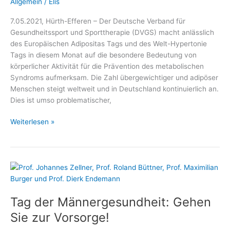
Allgemein
/
Elis
7.05.2021, Hürth-Efferen – Der Deutsche Verband für
Gesundheitssport und Sporttherapie (DVGS) macht anlässlich
des Europäischen Adipositas Tags und des Welt-Hypertonie
Tags in diesem Monat auf die besondere Bedeutung von
körperlicher Aktivität für die Prävention des metabolischen
Syndroms aufmerksam. Die Zahl übergewichtiger und adipöser
Menschen steigt weltweit und in Deutschland kontinuierlich an.
Dies ist umso problematischer,
Mit
Weiterlesen »
Bewegung
dem
metabolischen
Syndrom
trotzen
Tag der Männergesundheit: Gehen
Sie zur Vorsorge!