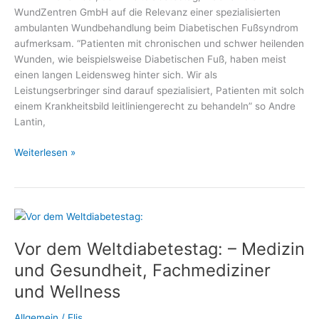
WundZentren GmbH auf die Relevanz einer spezialisierten
ambulanten Wundbehandlung beim Diabetischen Fußsyndrom
aufmerksam. “Patienten mit chronischen und schwer heilenden
Wunden, wie beispielsweise Diabetischen Fuß, haben meist
einen langen Leidensweg hinter sich. Wir als
Leistungserbringer sind darauf spezialisiert, Patienten mit solch
einem Krankheitsbild leitliniengerecht zu behandeln” so Andre
Lantin,
Weltdiabetestag:
Weiterlesen »
Wundbehandlung
bei
Diabetischem
Fußsyndrom
Vor dem Weltdiabetestag: – Medizin
und Gesundheit, Fachmediziner
und Wellness
Allgemein
/
Elis