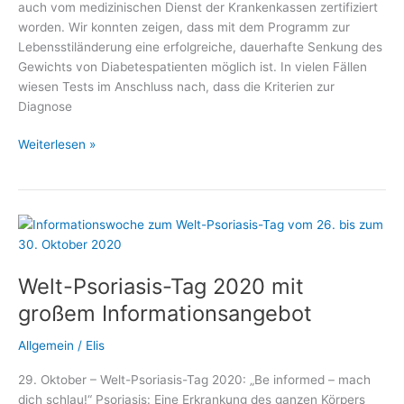
auch vom medizinischen Dienst der Krankenkassen zertifiziert
worden. Wir konnten zeigen, dass mit dem Programm zur
Lebensstiländerung eine erfolgreiche, dauerhafte Senkung des
Gewichts von Diabetespatienten möglich ist. In vielen Fällen
wiesen Tests im Anschluss nach, dass die Kriterien zur
Diagnose
Diabetes
Weiterlesen »
heilen
ohne
Operation
Welt-Psoriasis-Tag 2020 mit
großem Informationsangebot
Allgemein
/
Elis
29. Oktober – Welt-Psoriasis-Tag 2020: „Be informed – mach
dich schlau!“ Psoriasis: Eine Erkrankung des ganzen Körpers