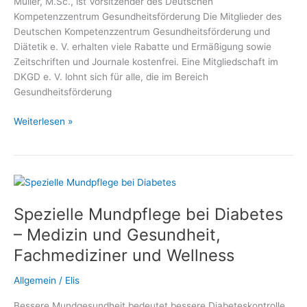
Müller, M.Sc., ist Vorsitzender des Deutschen
Kompetenzzentrum Gesundheitsförderung Die Mitglieder des
Deutschen Kompetenzzentrum Gesundheitsförderung und
Diätetik e. V. erhalten viele Rabatte und Ermäßigung sowie
Zeitschriften und Journale kostenfrei. Eine Mitgliedschaft im
DKGD e. V. lohnt sich für alle, die im Bereich
Gesundheitsförderung
Gratis,
Weiterlesen »
Vergünstigungen,
Vorteile,
Ermäßigungen
und
Rabatte
Spezielle Mundpflege bei Diabetes
für
Mitglieder
– Medizin und Gesundheit,
des
Fachmediziner und Wellness
Deutschen
Kompetenzzentrum
Allgemein
/
Elis
Gesundheitsförderung
und
Bessere Mundgesundheit bedeutet bessere Diabeteskontrolle