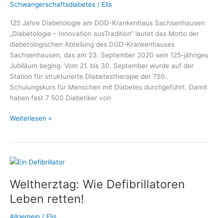
Schwangerschaftsdiabetes
/
Elis
125 Jahre Diabetologie am DGD-Krankenhaus Sachsenhausen
„Diabetologie – Innovation ausTradition“ lautet das Motto der
diabetologischen Abteilung des DGD-Krankenhauses
Sachsenhausen, das am 23. September 2020 sein 125-jähriges
Jubiläum beging. Vom 21. bis 30. September wurde auf der
Station für strukturierte Diabetestherapie der 750.
Schulungskurs für Menschen mit Diabetes durchgeführt. Damit
haben fast 7 500 Diabetiker von
Telefonaktion
Weiterlesen »
zum
125-
jährigen
Jubiläum
der
Weltherztag: Wie Defibrillatoren
Diabetologie
am
Leben retten!
DGD-
Krankenhaus
Allgemein
/
Elis