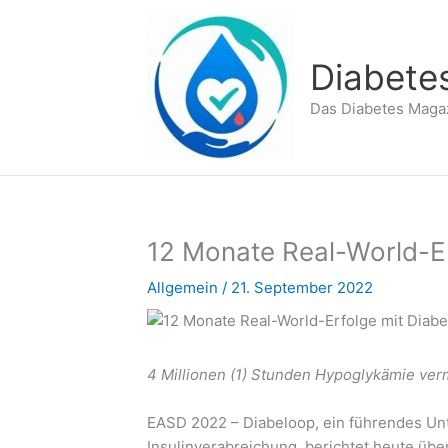
Zum
Inhalt
springen
Diabete
Das Diabetes Maga
12 Monate Real-World-Er
Allgemein
/
21. September 2022
4 Millionen (1) Stunden Hypoglykämie ve
EASD 2022 – Diabeloop, ein führendes Unt
Insulinverabreichung, berichtet heute üb