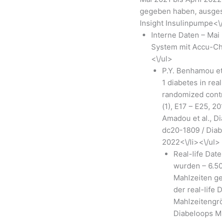
gegeben haben, ausges
Insight Insulinpumpe<\/
Interne Daten – Mai
System mit Accu-Che
<\/ul>
P.Y. Benhamou et 
1 diabetes in rea
randomized contro
(1), E17 – E25, 
Amadou et al., D
dc20-1809 / Dia
2022<\/li><\/ul>
Real-life Dat
wurden – 6.50
Mahlzeiten ge
der real-life 
Mahlzeitengr
Diabeloops Mi