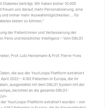
Diabetes beiträgt. Wir haben bisher 10.000
d freuen uns darauf, mehr Personalisierung, eine
 und immer mehr Auswahlmöglichkeiten … für
betes bieten zu können.“
ung der Patient:innen und Verbesserung der
en Pens und künstlicher Intelligenz – Vom DBLG1
neker, Prof. Lutz Heinemann & Prof. Pierre-Yves
 Daten, die aus der YourLoops Plattform extrahiert
April 2022 – 4.162 Patienten in Europa, die ihr
aben, ausgestattet mit dem DBLG1 System mit der
pumpe, berichtet an die gesamte DBLG1-
/ul>
s der YourLoops-Plattform extrahiert wurden – von
 – 4.162 Patienten in Europa, die ihr Einverständnis