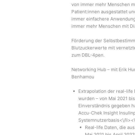
von immer mehr Menschen mit 
Patient:innen ausgestattet un
immer einfachere Anwendung
immer mehr Menschen mit Dia
Förderung der Selbstbestimm
Blutzuckerwerte mit vernetzt
zum DBL-4pen.
Networking Hub – mit Erik Hu
Benhamou
Extrapolation der real-life
wurden – von Mai 2021 bis 
Einverständnis gegeben h
Accu-Chek Insight Insulin
Systemnutzerbasis<\/li><\
Real-life Daten, die au
Mai 2021 bis April 2022