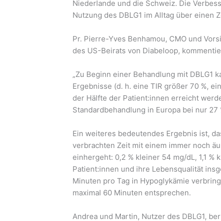
Niederlande und die Schweiz. Die Verbess
Nutzung des DBLG1 im Alltag über einen Z
Pr. Pierre-Yves Benhamou, CMO und Vorsi
des US-Beirats von Diabeloop, kommentie
„Zu Beginn einer Behandlung mit DBLG1 
Ergebnisse (d. h. eine TIR größer 70 %, ei
der Hälfte der Patient:innen erreicht werd
Standardbehandlung in Europa bei nur 27 
Ein weiteres bedeutendes Ergebnis ist, d
verbrachten Zeit mit einem immer noch ä
einhergeht: 0,2 % kleiner 54 mg/dL, 1,1 % 
Patient:innen und ihre Lebensqualität ins
Minuten pro Tag in Hypoglykämie verbrin
maximal 60 Minuten entsprechen.
Andrea und Martin, Nutzer des DBLG1, ber