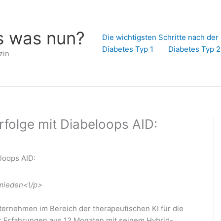
s was nun?
Die wichtigsten Schritte nach de
Diabetes Typ 1
Diabetes Typ 2
zin
folge mit Diabeloops AID:
rmieden<\/p>
ernehmen im Bereich der therapeutischen KI für die
er Erfahrungen aus 12 Monaten mit seinem Hybrid-