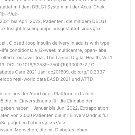
tattet mit dem DBLG1 System mit der Accu-Chek
li><\/ul>
 2021 bis April 2022, Patienten, die mit dem DBLG1
k Insight Insulinpumpe ausgestattet sind<\/li>
al., Closed-loop insulin delivery in adults with type
l-life conditions: a 12-week multicentre, open-label
lled crossover trial, The Lancet Digital Health, Vol 1
2019. DOI: 10.1016/S2589-7500(19)30003-2 / C.
iabetes Care 2021 Jan; dc201809. doi:org/10.2337-
beloop real-world data EASD 2021 und ATTD
en, die aus der YourLoops Plattform extrahiert
5 die ihr Einverständnis für die Eingabe der
geben haben – Januar bis Juni 2022, Extrapolation
Daten von 2.000 Patienten die ihr Einverständnis für
öße gegeben haben<\/li><\/ul>
ssion: Menschen, die mit Diabetes leben,