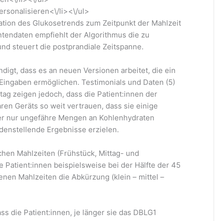
rsonalisieren<\/li><\/ul>
ation des Glukosetrends zum Zeitpunkt der Mahlzeit
ntendaten empfiehlt der Algorithmus die zu
nd steuert die postprandiale Zeitspanne.
digt, dass es an neuen Versionen arbeitet, die ein
ingaben ermöglichen. Testimonials und Daten (5)
ag zeigen jedoch, dass die Patient:innen der
ren Geräts so weit vertrauen, dass sie einige
er nur ungefähre Mengen an Kohlenhydraten
enstellende Ergebnisse erzielen.
ichen Mahlzeiten (Frühstück, Mittag- und
Patient:innen beispielsweise bei der Hälfte der 45
nen Mahlzeiten die Abkürzung (klein – mittel –
s die Patient:innen, je länger sie das DBLG1