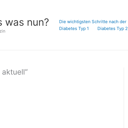
s was nun?
Die wichtigsten Schritte nach de
Diabetes Typ 1
Diabetes Typ 2
zin
aktuell“