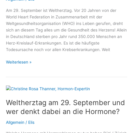
Sachsenhausen
Am 29. September ist Weltherztag. Vor 20 Jahren von der
World Heart Federation in Zusammenarbeit mit der
Weltgesundheitsorganisation (WHO) ins Leben gerufen, dreht
sich an diesem Tag alles um die Gesundheit des Herzens! Allein
in Deutschland sterben pro Jahr rund 350.000 Menschen an
Herz-Kreislauf-Erkrankungen. Es ist die häufigste
Todesursache noch vor allen Krebserkrankungen. Weit
Weltherztag:
Weiterlesen »
Wie
Defibrillatoren
Leben
retten!
Weltherztag am 29. September und
wer denkt dabei an die Hormone?
Allgemein
/
Elis