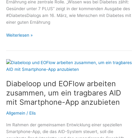
Ernährung eine zentrale Rolle. „Wissen was bei Diabetes zählt:
Gesünder unter 7 PLUS“ zeigt in der kommenden Ausgabe des
#DiabetesDialogs am 16. März, wie Menschen mit Diabetes mit
einer guten Ernährung
Mit
Weiterlesen »
Diabetes
ein
gutes
Leben
führen
–
Diabeloop und EOFlow arbeiten
Thema
im
zusammen, um ein tragbares AID
#DiabetesDialog:
mit Smartphone-App anzubieten
Welche
Rolle
Allgemein
/
Elis
spielt
die
Im Rahmen der gemeinsamen Entwicklung einer speziellen
Ernährung?
Smartphone-App, die das AID-System steuert, soll die