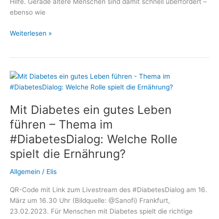
Hilfe. Gerade ältere Menschen sind damit schnell überfordert –
ebenso wie
Mit
Weiterlesen »
Diabetes
nicht
allein:
Wie
polnische
Betreuungskräfte
Mit Diabetes ein gutes Leben
Senioren
sicher
führen – Thema im
begleiten
#DiabetesDialog: Welche Rolle
spielt die Ernährung?
Allgemein
/
Elis
QR-Code mit Link zum Livestream des #DiabetesDialog am 16.
März um 16.30 Uhr (Bildquelle: @Sanofi) Frankfurt,
23.02.2023. Für Menschen mit Diabetes spielt die richtige