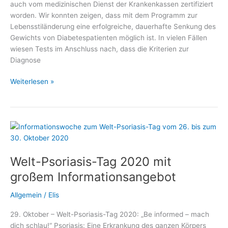
auch vom medizinischen Dienst der Krankenkassen zertifiziert
worden. Wir konnten zeigen, dass mit dem Programm zur
Lebensstiländerung eine erfolgreiche, dauerhafte Senkung des
Gewichts von Diabetespatienten möglich ist. In vielen Fällen
wiesen Tests im Anschluss nach, dass die Kriterien zur
Diagnose
Diabetes
Weiterlesen »
heilen
ohne
Operation
Welt-Psoriasis-Tag 2020 mit
großem Informationsangebot
Allgemein
/
Elis
29. Oktober – Welt-Psoriasis-Tag 2020: „Be informed – mach
dich schlau!“ Psoriasis: Eine Erkrankung des ganzen Körpers