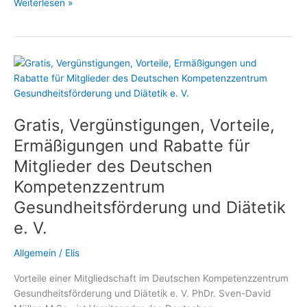
Diätassistenten
Weiterlesen »
und
Ernährungswissenschaftler
profitieren
von
der
Mitgliedschaft
im
Gratis, Vergünstigungen, Vorteile,
Deutschen
Kompetenzzentrum
Ermäßigungen und Rabatte für
Gesundheitsförderung
Mitglieder des Deutschen
und
Kompetenzzentrum
Diätetik
Gesundheitsförderung und Diätetik
e. V.
Allgemein
/
Elis
Vorteile einer Mitgliedschaft im Deutschen Kompetenzzentrum
Gesundheitsförderung und Diätetik e. V. PhDr. Sven-David