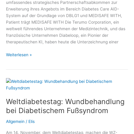
umfassendes strategisches Partnerschaftsabkommen zur
Erweiterung ihres Angebots im Bereich Diabetes Care AID-
System auf der Grundlage von DBLG1 und MEDISAFE WITH,
Patient trägt MEDISAFE WITH Die Terumo Corporation, ein
weltweit führendes Unternehmen der Medizintechnik, und das
französische Unternehmen Diabeloop, ein Pionier der
therapeutischen KI, haben heute die Unterzeichnung einer
Terumo
Weiterlesen »
Corporation
und
Diabeloop
SA
Weltdiabetestag: Wundbehandlung
bei Diabetischem Fußsyndrom
Allgemein
/
Elis
Am 14. November, dem Weltdiabetestag, machen die WZ-