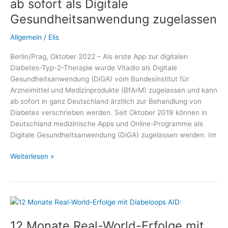
ab sofort als Digitale
System
Gesundheitsanwendung zugelassen
Allgemein
/
Elis
Berlin/Prag, Oktober 2022 – Als erste App zur digitalen
Diabetes-Typ-2-Therapie wurde Vitadio als Digitale
Gesundheitsanwendung (DiGA) vom Bundesinstitut für
Arzneimittel und Medizinprodukte (BfArM) zugelassen und kann
ab sofort in ganz Deutschland ärztlich zur Behandlung von
Diabetes verschrieben werden. Seit Oktober 2019 können in
Deutschland medizinische Apps und Online-Programme als
Digitale Gesundheitsanwendung (DiGA) zugelassen werden. Im
Diabetes-
Weiterlesen »
App
auf
Rezept:
Vitadio
ab
12 Monate Real-World-Erfolge mit
sofort