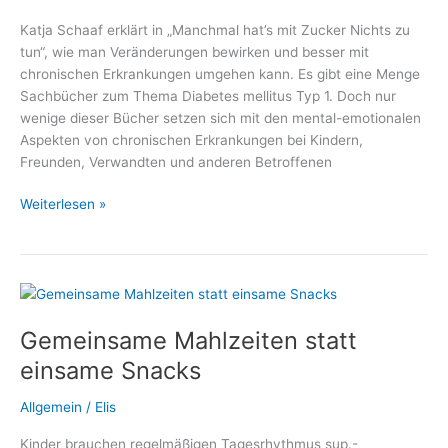
Katja Schaaf erklärt in „Manchmal hat’s mit Zucker Nichts zu
tun“, wie man Veränderungen bewirken und besser mit
chronischen Erkrankungen umgehen kann. Es gibt eine Menge
Sachbücher zum Thema Diabetes mellitus Typ 1. Doch nur
wenige dieser Bücher setzen sich mit den mental-emotionalen
Aspekten von chronischen Erkrankungen bei Kindern,
Freunden, Verwandten und anderen Betroffenen
Manchmal
Weiterlesen »
hat’s
mit
Zucker
Nichts
zu
Gemeinsame Mahlzeiten statt
tun
–
einsame Snacks
Ein
Plädoyer
Allgemein
/
Elis
für
Kinder brauchen regelmäßigen Tagesrhythmus sup.-
einen