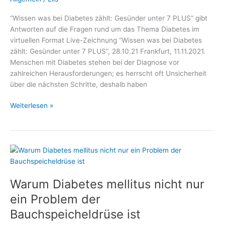
“Wissen was bei Diabetes zählt: Gesünder unter 7 PLUS” gibt
Antworten auf die Fragen rund um das Thema Diabetes im
virtuellen Format Live-Zeichnung “Wissen was bei Diabetes
zählt: Gesünder unter 7 PLUS”, 28.10.21 Frankfurt, 11.11.2021.
Menschen mit Diabetes stehen bei der Diagnose vor
zahlreichen Herausforderungen; es herrscht oft Unsicherheit
über die nächsten Schritte, deshalb haben
Vor
Weiterlesen »
dem
Weltdiabetestag:
–
Medizin
und
Gesundheit,
Warum Diabetes mellitus nicht nur
Fachmediziner
und
ein Problem der
Wellness
Bauchspeicheldrüse ist