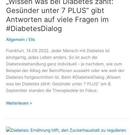
„Wissen was bei Diabetes zählt:
AID:
Gesünder unter 7 PLUS“ gibt
Antworten auf viele Fragen im
#DiabetesDialog
Allgemein
/
Elis
Frankfurt, 14.09.2022. Jeder Mensch mit Diabetes ist
einzigartig, jedes Leben anders. So ist auch die
Diabetesbehandlung ganz individuell – je nachdem, wie zum
Beispiel der Alltag der Betroffenen aussieht oder wie weit der
Diabetes fortgeschritten ist. Beim #DiabetesDialog „Wissen
was bei Diabetes zählt: Gesünder unter 7 PLUS“ am 8.
September standen die Therapieziele im Fokus:
„Wissen
Weiterlesen »
was
bei
Diabetes
zählt: