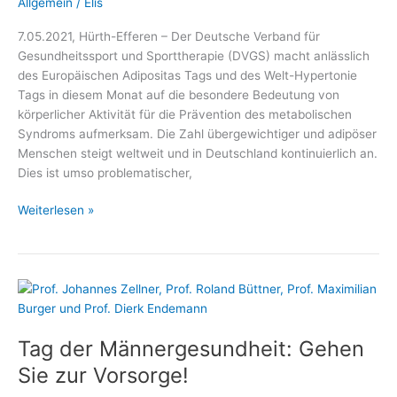
Allgemein
/
Elis
7.05.2021, Hürth-Efferen – Der Deutsche Verband für
Gesundheitssport und Sporttherapie (DVGS) macht anlässlich
des Europäischen Adipositas Tags und des Welt-Hypertonie
Tags in diesem Monat auf die besondere Bedeutung von
körperlicher Aktivität für die Prävention des metabolischen
Syndroms aufmerksam. Die Zahl übergewichtiger und adipöser
Menschen steigt weltweit und in Deutschland kontinuierlich an.
Dies ist umso problematischer,
Mit
Weiterlesen »
Bewegung
dem
metabolischen
Syndrom
trotzen
Tag der Männergesundheit: Gehen
Sie zur Vorsorge!