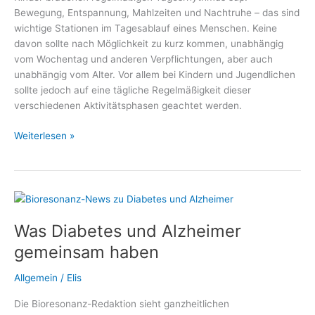
Bewegung, Entspannung, Mahlzeiten und Nachtruhe – das sind
gelasseneren
wichtige Stationen im Tagesablauf eines Menschen. Keine
Umgang
davon sollte nach Möglichkeit zu kurz kommen, unabhängig
mit
vom Wochentag und anderen Verpflichtungen, aber auch
Blutzuckerwerten
unabhängig vom Alter. Vor allem bei Kindern und Jugendlichen
sollte jedoch auf eine tägliche Regelmäßigkeit dieser
verschiedenen Aktivitätsphasen geachtet werden.
Gemeinsame
Weiterlesen »
Mahlzeiten
statt
einsame
Snacks
Was Diabetes und Alzheimer
gemeinsam haben
Allgemein
/
Elis
Die Bioresonanz-Redaktion sieht ganzheitlichen