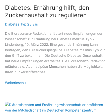
Gesünder
Diabetes: Ernährung hilft, den
unter
7
Zuckerhaushalt zu regulieren
PLUS“
gibt
Diabetes Typ 2
/
Elis
Antworten
Die Bioresonanz-Redaktion erläutert neue Empfehlungen der
auf
Wissenschaft zur Ernährung bei Diabetes mellitus Typ 2
viele
Lindenberg, 10. März 2022. Eine gesunde Ernährung kann
Fragen
beitragen, den Blutzuckerspiegel bei Diabetes mellitus Typ 2 in
im
den Griff zu bekommen. Die Deutsche Diabetes Gesellschaft
#DiabetesDialog
hat neue Empfehlungen erarbeitet. Die Bioresonanz-Redaktion
erläutert sie. Auch adipöse Menschen haben die Möglichkeit,
Ihren Zuckerstoffwechsel
Diabetes:
Weiterlesen »
Ernährung
hilft,
den
Zuckerhaushalt
zu