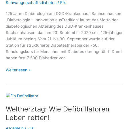
Schwangerschaftsdiabetes
/
Elis
125 Jahre Diabetologie am DGD-Krankenhaus Sachsenhausen
„Diabetologie – Innovation ausTradition“ lautet das Motto der
diabetologischen Abteilung des DGD-Krankenhauses
Sachsenhausen, das am 23. September 2020 sein 125-jähriges
Jubiläum beging. Vom 21. bis 30. September wurde auf der
Station für strukturierte Diabetestherapie der 750.
Schulungskurs für Menschen mit Diabetes durchgeführt. Damit
haben fast 7 500 Diabetiker von
Telefonaktion
Weiterlesen »
zum
125-
jährigen
Jubiläum
der
Weltherztag: Wie Defibrillatoren
Diabetologie
am
Leben retten!
DGD-
Krankenhaus
Allgemein
/
Elis