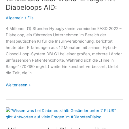
als
Diabeloops AID:
Digitale
Gesundheitsanwendung
Allgemein
/
Elis
zugelassen
4 Millionen (1) Stunden Hypoglykämie vermieden EASD 2022 –
Diabeloop, ein führendes Unternehmen im Bereich der
therapeutischen KI für die Insulinverabreichung, berichtet
heute über Erfahrungen aus 12 Monaten mit seinem Hybrid-
Closed-Loop-System DBLG1 bei einer großen, mehrere Länder
umfassenden Patientenkohorte. Während sich die „Time in
Range“ (70-180 mg/dL) weiterhin konstant verbessert, bleibt
die Zeit, die in
12
Weiterlesen »
Monate
Real-
World-
Erfolge
mit
Diabeloops