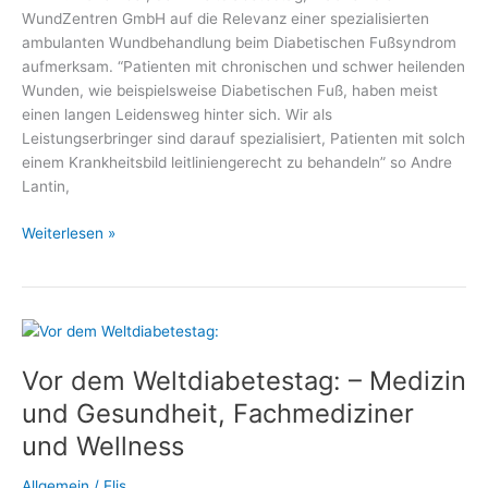
WundZentren GmbH auf die Relevanz einer spezialisierten
ambulanten Wundbehandlung beim Diabetischen Fußsyndrom
aufmerksam. “Patienten mit chronischen und schwer heilenden
Wunden, wie beispielsweise Diabetischen Fuß, haben meist
einen langen Leidensweg hinter sich. Wir als
Leistungserbringer sind darauf spezialisiert, Patienten mit solch
einem Krankheitsbild leitliniengerecht zu behandeln” so Andre
Lantin,
Weltdiabetestag:
Weiterlesen »
Wundbehandlung
bei
Diabetischem
Fußsyndrom
Vor dem Weltdiabetestag: – Medizin
und Gesundheit, Fachmediziner
und Wellness
Allgemein
/
Elis