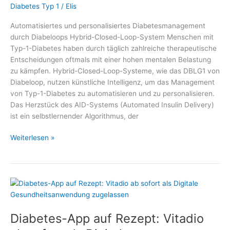
Diabetes Typ 1
/
Elis
Automatisiertes und personalisiertes Diabetesmanagement
durch Diabeloops Hybrid-Closed-Loop-System Menschen mit
Typ-1-Diabetes haben durch täglich zahlreiche therapeutische
Entscheidungen oftmals mit einer hohen mentalen Belastung
zu kämpfen. Hybrid-Closed-Loop-Systeme, wie das DBLG1 von
Diabeloop, nutzen künstliche Intelligenz, um das Management
von Typ-1-Diabetes zu automatisieren und zu personalisieren.
Das Herzstück des AID-Systems (Automated Insulin Delivery)
ist ein selbstlernender Algorithmus, der
Automatisiertes
Weiterlesen »
und
personalisiertes
Diabetesmanagement
durch
Diabeloops
Hybrid-
Diabetes-App auf Rezept: Vitadio
Closed-
Loop-