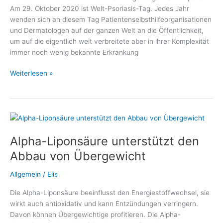
Am 29. Oktober 2020 ist Welt-Psoriasis-Tag. Jedes Jahr
wenden sich an diesem Tag Patientenselbsthilfeorganisationen
und Dermatologen auf der ganzen Welt an die Öffentlichkeit,
um auf die eigentlich weit verbreitete aber in ihrer Komplexität
immer noch wenig bekannte Erkrankung
Welt-
Weiterlesen »
Psoriasis-
Tag
2020
mit
großem
Alpha-Liponsäure unterstützt den
Informationsangebot
Abbau von Übergewicht
Allgemein
/
Elis
Die Alpha-Liponsäure beeinflusst den Energiestoffwechsel, sie
wirkt auch antioxidativ und kann Entzündungen verringern.
Davon können Übergewichtige profitieren. Die Alpha-