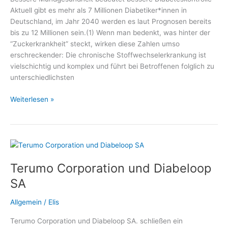
Diätetik
Aktuell gibt es mehr als 7 Millionen Diabetiker*innen in
e.
Deutschland, im Jahr 2040 werden es laut Prognosen bereits
V.
bis zu 12 Millionen sein.(1) Wenn man bedenkt, was hinter der
“Zuckerkrankheit” steckt, wirken diese Zahlen umso
erschreckender: Die chronische Stoffwechselerkrankung ist
vielschichtig und komplex und führt bei Betroffenen folglich zu
unterschiedlichsten
Spezielle
Weiterlesen »
Mundpflege
bei
Diabetes
–
Medizin
Terumo Corporation und Diabeloop
und
Gesundheit,
SA
Fachmediziner
und
Allgemein
/
Elis
Wellness
Terumo Corporation und Diabeloop SA. schließen ein