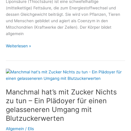
Liponsäure (Thioctsäure) ist eine schwefelhaltige
(mittelkettige) Fettsäure, die zum Energiestoffwechsel und
dessen Gleichgewicht beiträgt. Sie wird von Pflanzen, Tieren
und Menschen gebildet und agiert als Coenzym in den
Mitochondrien (Kraftwerke der Zellen). Der Körper bildet
allgemein
Alpha-
Weiterlesen »
Liponsäure
unterstützt
den
Abbau
von
Übergewicht
Manchmal hat’s mit Zucker Nichts
zu tun – Ein Plädoyer für einen
gelasseneren Umgang mit
Blutzuckerwerten
Allgemein
/
Elis