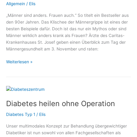
Allgemein
/
Elis
„Männer sind anders. Frauen auch.“ So titelt ein Bestseller aus
den 90er Jahren. Das Klischee der Männergrippe ist eines der
besten Beispiele dafür. Doch ist das nur ein Mythos oder sind
Männer wirklich anders krank als Frauen? Ärzte des Caritas-
Krankenhauses St. Josef geben einen Überblick zum Tag der
Männergesundheit am 3. November und raten:
Tag
Weiterlesen »
der
Männergesundheit:
Gehen
Sie
zur
Diabetes heilen ohne Operation
Vorsorge!
Diabetes Typ 1
/
Elis
Unser multimodales Konzept zur Behandlung übergewichtiger
Diabetiker ist nun sowohl von allen Fachgesellschaften als