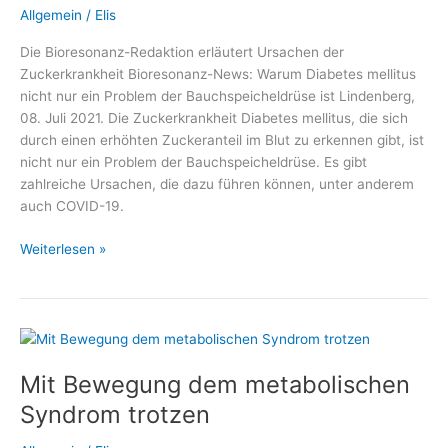
Allgemein
/
Elis
Die Bioresonanz-Redaktion erläutert Ursachen der
Zuckerkrankheit Bioresonanz-News: Warum Diabetes mellitus
nicht nur ein Problem der Bauchspeicheldrüse ist Lindenberg,
08. Juli 2021. Die Zuckerkrankheit Diabetes mellitus, die sich
durch einen erhöhten Zuckeranteil im Blut zu erkennen gibt, ist
nicht nur ein Problem der Bauchspeicheldrüse. Es gibt
zahlreiche Ursachen, die dazu führen können, unter anderem
auch COVID-19.
Warum
Weiterlesen »
Diabetes
mellitus
nicht
nur
ein
Mit Bewegung dem metabolischen
Problem
der
Syndrom trotzen
Bauchspeicheldrüse
ist