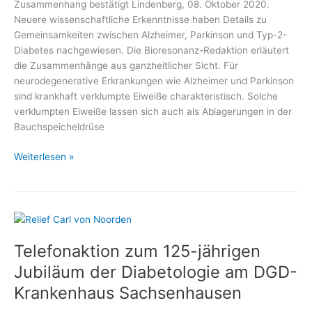
Zusammenhang bestätigt Lindenberg, 08. Oktober 2020.
Neuere wissenschaftliche Erkenntnisse haben Details zu
Gemeinsamkeiten zwischen Alzheimer, Parkinson und Typ-2-
Diabetes nachgewiesen. Die Bioresonanz-Redaktion erläutert
die Zusammenhänge aus ganzheitlicher Sicht. Für
neurodegenerative Erkrankungen wie Alzheimer und Parkinson
sind krankhaft verklumpte Eiweiße charakteristisch. Solche
verklumpten Eiweiße lassen sich auch als Ablagerungen in der
Bauchspeicheldrüse
Was
Weiterlesen »
Diabetes
und
Alzheimer
gemeinsam
haben
Telefonaktion zum 125-jährigen
Jubiläum der Diabetologie am DGD-
Krankenhaus Sachsenhausen