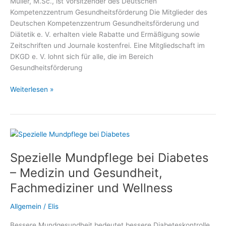
Müller, M.Sc., ist Vorsitzender des Deutschen
Kompetenzzentrum Gesundheitsförderung Die Mitglieder des
Deutschen Kompetenzzentrum Gesundheitsförderung und
Diätetik e. V. erhalten viele Rabatte und Ermäßigung sowie
Zeitschriften und Journale kostenfrei. Eine Mitgliedschaft im
DKGD e. V. lohnt sich für alle, die im Bereich
Gesundheitsförderung
Gratis,
Weiterlesen »
Vergünstigungen,
Vorteile,
Ermäßigungen
und
Rabatte
Spezielle Mundpflege bei Diabetes
für
Mitglieder
– Medizin und Gesundheit,
des
Fachmediziner und Wellness
Deutschen
Kompetenzzentrum
Allgemein
/
Elis
Gesundheitsförderung
und
Bessere Mundgesundheit bedeutet bessere Diabeteskontrolle