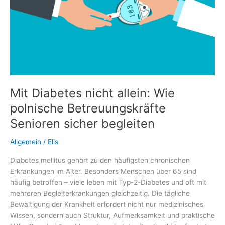
Mit Diabetes nicht allein: Wie
polnische Betreuungskräfte
Senioren sicher begleiten
Allgemein
/
Elis
Diabetes mellitus gehört zu den häufigsten chronischen
Erkrankungen im Alter. Besonders Menschen über 65 sind
häufig betroffen – viele leben mit Typ-2-Diabetes und oft mit
mehreren Begleiterkrankungen gleichzeitig. Die tägliche
Bewältigung der Krankheit erfordert nicht nur medizinisches
Wissen, sondern auch Struktur, Aufmerksamkeit und praktische