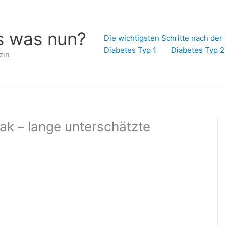
s was nun?
Die wichtigsten Schritte nach de
Diabetes Typ 1
Diabetes Typ 2
zin
 – lange unterschätzte